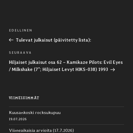
Artikkelien
Edellinen
EDELLINEN
selaus
artikkeli
Tulevat julkaisut (päivitetty lista):
Seuraava
SEURAAVA
artikkeli
Hiljaiset julkaisut osa 62 – Kamikaze Pilots: Evil Eyes
/ Milkshake (7”; Hiljaiset Levyt HIKS-038) 1993
VIIMEISIMMÄT
Kuusankoski rocksukupuu
19.07.2026
Viimeaikaisia arvioita (17.7.2026)