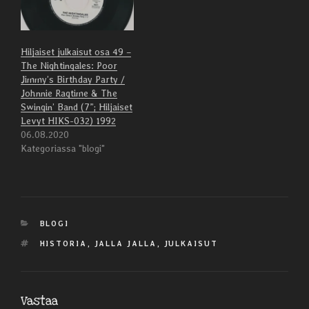
Hiljaiset julkaisut osa 49 –
The Nightingales: Poor
Jimmy’s Birthday Party /
Johnnie Ragtime & The
Swingin’ Band (7”; Hiljaiset
Levyt HIKS-032) 1992
06.08.2020
Kategoriassa "blogi"
KATEGORIAT
BLOGI
AVAINSANAT
HISTORIA
,
JALLA JALLA
,
JULKAISUT
Vastaa