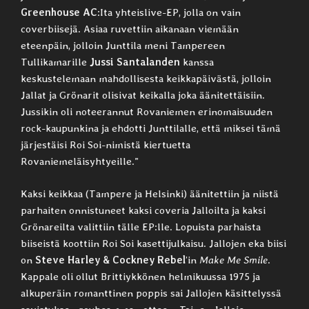
Greenhouse AC
:Ita yhteislive-EP, jolla on vain
coverbiisejä. Asiaa ruvettiin aikanaan viemään
eteenpäin, jolloin Junttila meni Tampereen
Tullikamarille
Jussi Santalanden
kanssa
keskustelemaan mahdollisesta keikkapäivästä, jolloin
Jallat ja Grönarit olisivat keikalla joka äänitettäisiin.
Jussikin oli noteerannut Rovaniemen erinomaisuuden
rock-kaupunkina ja ehdotti Junttilalle, että miksei tämä
järjestäisi Roi Soi-nimistä kiertuetta
Rovaniemeläisyhtyeille.”
Kaksi keikkaa (Tampere ja Helsinki) äänitettiin ja niistä
parhaiten onnistuneet kaksi coveria Jalloilta ja kaksi
Grönareilta valittiin tälle EP:lle. Lopuista parhaista
biiseistä koottiin Roi Soi kasettijulkaisu. Jallojen eka biisi
on
Steve Harley & Cockney Rebel
’in
Make Me Smile
.
Kappale oli ollut Brittiykkönen helmikuussa 1975 ja
alkuperäin romanttinen poppis sai Jallojen käsittelyssä