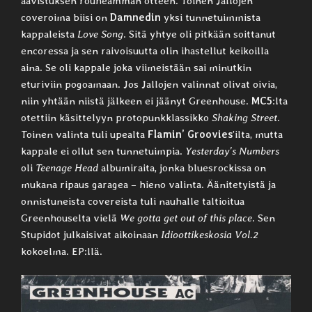
aavistuksen rouheamman otteen. Toinen Jallojen
coveroima biisi on
Damnedin
yksi tunnetuimmista
kappaleista
Love Song
. Sitä yhtye oli pitkään soittanut
encoressa ja sen raivoisuutta olin ihastellut keikoilla
aina. Se oli kappale joka viimeistään sai minutkin
eturiviin pogoamaan. Jos Jallojen valinnat olivat oivia,
niin yhtään niistä jälkeen ei jäänyt Greenhouse.
MC5
:lta
otettiin käsittelyyn protopunkklassikko
Shaking Street
.
Toinen valinta tuli upealta
Flamin’ Groovies
’ilta, mutta
kappale ei ollut sen tunnetuimpia.
Yesterday’s Numbers
oli
Teenage Head
albumiraita, jonka bluesrockissa on
mukana ripaus garagea – hieno valinta. Äänitetyistä ja
onnistuneista covereista tuli nauhalle taltioitua
Greenhouselta vielä
We gotta get out of this place
. Sen
Stupidot julkaisivat aikoinaan
Idioottikeskosia Vol.2
kokoelma. EP:llä.