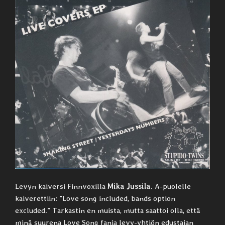
Levyn kaiversi Finnvoxilla
Mika Jussila
. A-puolelle
kaiverettiin: ”Love song included, bands option
excluded.” Tarkastin en muista, mutta saattoi olla, että
minä suurena Love Song fania levy-yhtiön edustajan