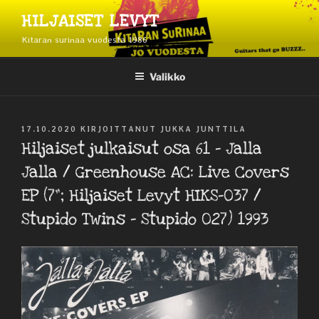
Siirry
HILJAISET LEVYT
sisältöön
Kitaran surinaa vuodesta 1986
Valikko
JULKAISTU
17.10.2020
KIRJOITTANUT
JUKKA JUNTTILA
Hiljaiset julkaisut osa 61 – Jalla
Jalla / Greenhouse AC: Live Covers
EP (7”; Hiljaiset Levyt HIKS-037 /
Stupido Twins ‎– Stupido 027) 1993