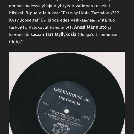
ominaisuudessa yliajoin yhtyeen valinnan toiseksi
biisiksi. B-puolella lukee: ”Parempi kuin Tarvainen???
Kysy Jooselta!” En lähde edes veikkaamaan mitä tuo
tarkoitti. Valokuvat kansiin otti
Anssi Männistö
ja
kannet löi kasaan
Jari Myllykoski
(Booga’s Treehouse
Club).”