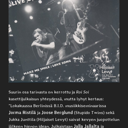
Suurin osa tarinasta on kerrottu ja
Roi Soi
kasettijulkaisun yhteydessä, mutta lyhyt kertaus:
”Lokakuussa Berlinissä B.I.D. musiikkiseminaarissa
Jorma Ristilä
ja
Joose Berglund
(Stupido Twins) sekä
Jukka Junttila (Hiljaiset Levyt) saivat kevyen juopottelun
jälkeen hienon idean. Julkaistaan
Jalla Jallalta
ja