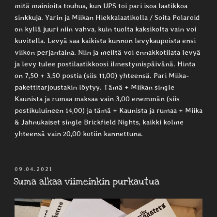
mitä mainioita touhua, kun UPS toi pari isoa laatikkoa
sinkkuja. Yarin ja Miikan Hiekkalaatikolla / Soita Polaroid
on kyllä juuri niin vahva, kuin tuolta kaksikolta vain voi
kuvitella. Levyä saa kaikista kunnon levykaupoista ensi
viikon perjantaina. Niin ja meiltä voi ennakkotilata levyä
ja levy tulee postilaatikkoosi ilmestymispäivänä. Hinta
on 7,50 + 3,50 postia (siis 11,00) yhteensä. Pari Miika-
pakettitarjoustakin löytyy. Tämä + Miikan single
Kaunista ja rumaa maksaa vain 3,00 enemmän (siis
postikuluineen 14,00) ja tämä + Kaunista ja rumaa + Miika
& Jahnukaiset single Brickfield Nights, kaikki kolme
yhteensä vain 20,00 kotiin kannettuna.
JULKAISTU
09.04.2021
Suma alkaa viimeinkin purkautua