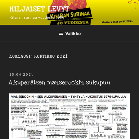
Siirry
HILJAISET LEVYT
sisältöön
Kitaran surinaa vuodesta 1986
Valikko
KUUKAUSI:
HUHTIKUU 2021
JULKAISTU
25.04.2021
Alkuperäisen manserockin sukupuu