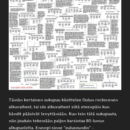
Tämän kertainen sukupuu käsittelee Oulun rockscenen
alkuvaiheet, tai siis alkuvaiheet siitä eteenpäin kun
bändit pääsivät levyttämään. Kun tein tätä sukupuuta,
niin jouduin tekemään paljon karsintaa 80-luvun
alkupuolelta. Enempi sinne ”oulusoundin” -