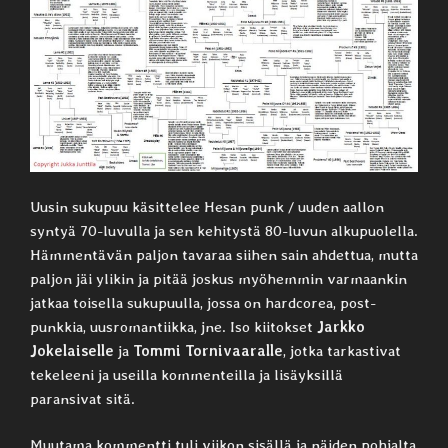
Uusin sukupuu käsittelee Hesan punk / uuden aallon
syntyä 70-luvulla ja sen kehitystä 80-luvun alkupuolella.
Hämmentävän paljon tavaraa siihen sain ahdettua, mutta
paljon jäi ylikin ja pitää joskus myöhemmin varmaankin
jatkaa toisella sukupuulla, jossa on hardcorea, post-
punkkia, uusromantiikka, jne. Iso kiitokset
Jarkko
Jokelaiselle
ja
Tommi Tornivaaralle
, jotka tarkastivat
tekeleeni ja useilla kommenteilla ja lisäyksillä
paransivat sitä.
Muutama kommentti tuli viikon sisällä ja näiden pohjalta