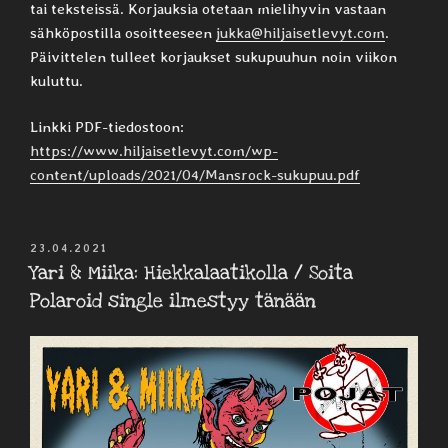
tai teksteissä. Korjauksia otetaan mielihyvin vastaan
sähköpostilla osoitteeseen
jukka@hiljaisetlevyt.com
.
Päivittelen tulleet korjaukset sukupuuhun noin viikon
kuluttu.
Linkki PDF-tiedostoon:
https://www.hiljaisetlevyt.com/wp-
content/uploads/2021/04/Mansrock-sukupuu.pdf
JULKAISTU
23.04.2021
Yari & Miika: Hiekkalaatikolla / Soita
Polaroid single ilmestyy tänään