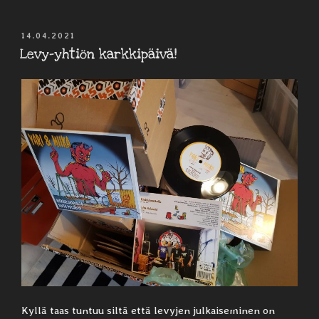
JULKAISTU
14.04.2021
Levy-yhtiön karkkipäivä!
Kyllä taas tuntuu siltä että levyjen julkaiseminen on