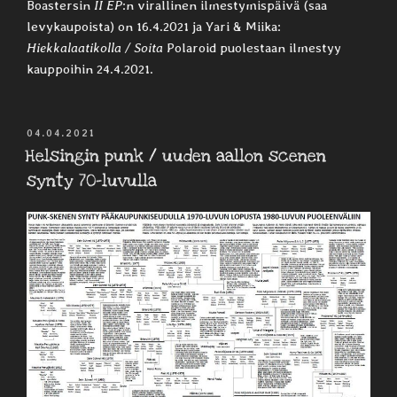
Boastersin
II EP
:n virallinen ilmestymispäivä (saa
levykaupoista) on 16.4.2021 ja Yari & Miika:
Hiekkalaatikolla / Soita
Polaroid puolestaan ilmestyy
kauppoihin 24.4.2021.
JULKAISTU
04.04.2021
Helsingin punk / uuden aallon scenen
synty 70-luvulla