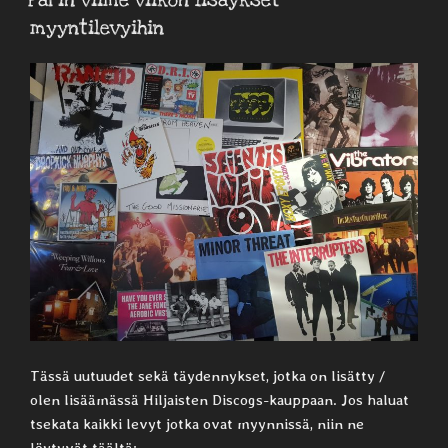
Parin viime viikon lisäykset
myyntilevyihin
Tässä uutuudet sekä täydennykset, jotka on lisätty /
olen lisäämässä Hiljaisten Discogs-kauppaan. Jos haluat
tsekata kaikki levyt jotka ovat myynnissä, niin ne
löytyvät täältä: