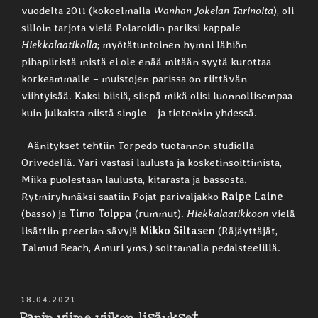
vuodelta 2011 (kokoelmalla
Wanhan Jokelan Tarinoita
), oli
silloin tarjota vielä Polaroidin pariksi kappale
Hiekkalaatikolla
; myötätuntoinen hymni lähiön
pihapiiristä mistä ei ole enää mitään syytä kurottaa
korkeammalle – muistojen parissa on riittävän
viihtyisää. Kaksi biisiä, siispä mikä olisi luonnollisempaa
kuin julkaista niistä single – ja tietenkin yhdessä.
Äänitykset tehtiin Torpedo tuotannon studiolla
Orivedellä. Yari vastasi laulusta ja kosketinsoittimista,
Miika puolestaan laulusta, kitarasta ja bassosta.
Rytmiryhmäksi saatiin Pojat parivaljakko
Raipe Laine
(basso) ja
Timo Tolppa
(rummut).
Hiekkalaatikkoon
vielä
lisättiin preerian sävyjä
Mikko Siltasen
(Räjäyttäjät,
Talmud Beach, Amuri yms.) soittamalla pedalsteelillä.
JULKAISTU
18.04.2021