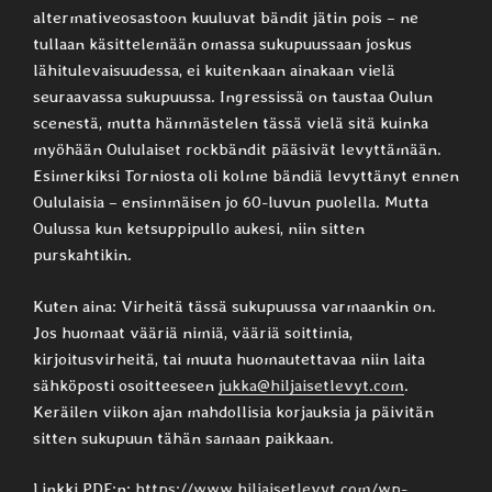
altermativeosastoon kuuluvat bändit jätin pois – ne
tullaan käsittelemään omassa sukupuussaan joskus
lähitulevaisuudessa, ei kuitenkaan ainakaan vielä
seuraavassa sukupuussa. Ingressissä on taustaa Oulun
scenestä, mutta hämmästelen tässä vielä sitä kuinka
myöhään Oululaiset rockbändit pääsivät levyttämään.
Esimerkiksi Torniosta oli kolme bändiä levyttänyt ennen
Oululaisia – ensimmäisen jo 60-luvun puolella. Mutta
Oulussa kun ketsuppipullo aukesi, niin sitten
purskahtikin.
Kuten aina: Virheitä tässä sukupuussa varmaankin on.
Jos huomaat vääriä nimiä, vääriä soittimia,
kirjoitusvirheitä, tai muuta huomautettavaa niin laita
sähköposti osoitteeseen
jukka@hiljaisetlevyt.com
.
Keräilen viikon ajan mahdollisia korjauksia ja päivitän
sitten sukupuun tähän samaan paikkaan.
Linkki PDF:n:
https://www.hiljaisetlevyt.com/wp-