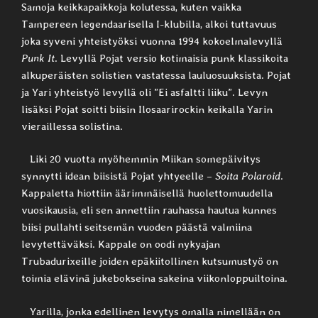
Samoja keikkapaikkoja kolutessa, kuten vaikka
Tampereen legendaarisella I-klubilla, alkoi tuttavuus
joka syveni yhteistyöksi vuonna 1994 kokoelmalevyllä
Punk It
. Levyllä Pojat versio kotimaisia punk klassikoita
alkuperäisten solistien vastatessa lauluosuuksista. Pojat
ja Yari yhteistyö levyllä oli ”Ei asfaltti liiku”. Levyn
lisäksi Pojat soitti biisin Ilosaarirockin keikalla Yarin
vieraillessa solistina.
Liki 20 vuotta myöhemmin Miikan somepäivitys
synnytti idean biisistä Pojat yhtyeelle –
Soita Polaroid
.
Kappaletta hiottiin äärimmäisellä huolettomuudella
vuosikausia, eli sen annettiin rauhassa hautua kunnes
biisi pullahti seitsemän vuoden päästä valmiina
levytettäväksi. Kappale on oodi nykyajan
Trubadurixeille joiden epäkiitollinen kutsumustyö on
toimia elävinä jukebokseina sakeina viikonloppuiltoina.
Yarilla, jonka edellinen levytys omalla nimellään on