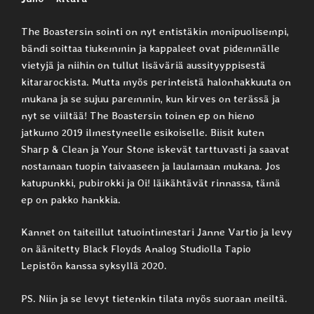
The Boastersin sointi on nyt entistäkin monipuolisempi,
bändi soittaa tiukemmin ja kappaleet ovat pidemmälle
vietyjä ja niihin on tullut lisäväriä aussityyppisestä
kitararockista. Mutta myös perinteistä halonhakkuuta on
mukana ja se sujuu paremmin, kun kirves on terässä ja
nyt se viiltää! The Boastersin toinen ep on hieno
jatkumo 2019 ilmestyneelle esikoiselle. Biisit kuten
Sharp & Clean ja Your Stone iskevät tarttuvasti ja saavat
nostamaan tuopin taivaaseen ja laulamaan mukana. Jos
katupunkki, pubirokki ja Oi! läikähtävät rinnassa, tämä
ep on pakko hankkia.
Kannet on taiteillut tatuointimestari Janne Vartio ja levy
on äänitetty Black Floyds Analog Studiolla Tapio
Lepistön kanssa syksyllä 2020.
PS. Niin ja se levyt tietenkin tilata myös suoraan meiltä.