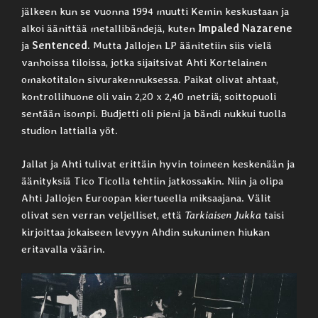
jälkeen kun se vuonna 1994 muutti Kemin keskustaan ja
alkoi äänittää metallibändejä, kuten
Impaled Nazarene
ja
Sentenced
. Mutta Jallojen LP äänitetiin siis vielä
vanhoissa tiloissa, jotka sijaitsivat Ahti Kortelainen
omakotitalon sivurakennuksessa. Paikat olivat ahtaat,
kontrollihuone oli vain 2,20 x 2,40 metriä; soittopuoli
sentään isompi. Budjetti oli pieni ja bändi nukkui tuolla
studion lattialla yöt.
Jallat ja Ahti tulivat erittäin hyvin toimeen keskenään ja
äänityksiä Tico Ticolla tehtiin jatkossakin. Niin ja olipa
Ahti Jallojen Euroopan kiertueella miksaajana. Välit
olivat sen verran veljelliset, että
Tarkiaisen Jukka
taisi
kirjoittaa jokaiseen levyyn Ahdin sukunimen hiukan
eritavalla väärin.