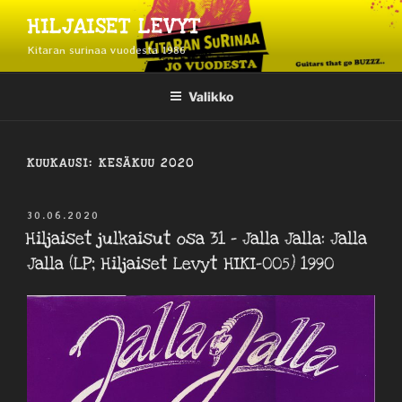
Siirry
HILJAISET LEVYT
sisältöön
Kitaran surinaa vuodesta 1986
Valikko
KUUKAUSI:
KESÄKUU 2020
JULKAISTU
30.06.2020
Hiljaiset julkaisut osa 31 – Jalla Jalla: Jalla
Jalla (LP; Hiljaiset Levyt HIKI-005) 1990