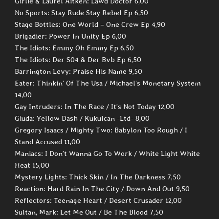
Girlie & Laurel Aitken: Lawd Doctor 6,00
No Sports: Stay Rude Stay Rebel Ep 6,50
Stage Bottles: One World – One Crew Ep 4,90
Brigadier: Power In Unity Ep 6,00
The Idiots: Emmy Oh Emmy Ep 6,50
The Idiots: Der S04 & Der Bvb Ep 6,50
Barrington Levy: Praise His Name 9,50
Eater: Thinkin’ Of The Usa / Michael’s Monetary System
14,00
Gay Intruders: In The Race / It’s Not Today 12,00
Giuda: Yellow Dash / Kukulcan -Ltd- 8,00
Gregory Isaacs / Mighty Two: Babylon Too Rough / I
Stand Accused 11,00
Maniacs: I Don’t Wanna Go To Work / White Light White
Heat 15,00
Mystery Lights: Thick Skin / In The Darkness 7,50
Reaction: Hard Rain In The City / Down And Out 9,50
Reflectors: Teenage Heart / Desert Crusader 12,00
Sultan, Mark: Let Me Out / Be The Blood 7,50