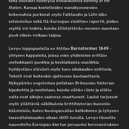
sekä osuvasti nimetyllä ensialbumilla
Ranting at the
Nation
. Kansaa koetelleiden vuosikymmenien
kokemuksia purkavat myös Falklandin ja Lähi-idän
sotaintoilun sekä Itä-Euroopan visiittien raportit, joiden
myötä voi todeta, kuinka ällistyttävän moneen suuntaan
punk oikein voikaan taipua.
Levyn loppupuolella on Attilan
Barnstormer 1649
-
yhtyeen kappaleita, joissa mies yhdistelee erittäin
mehukkaasti punkkia ja keskiaikaista musiikkia
hyödyntäen elävästi myös tuon aikakauden soittimia.
Tekstit ovat kuitenkin ajattoman kantaaottavia.
Nykypäivän ongelmissa peilataan Britannian historian
kipukohtia ja osoitetaan, kuinka vähän riisto ja eliitin
valta ovat aikojen saatossa muuttuneet. Laulut tarjoavat
myös yllättäviä näkökulmia brittihistorian kummiin
käänteisiin, kuten kuningasvallan katkokseen ja lyhyeen
tasavaltalaisuuden aikaan 1600-luvulla. Levyn tiimoilta
suunniteltu Euroopan kiertue peruuntui koronaviruksen