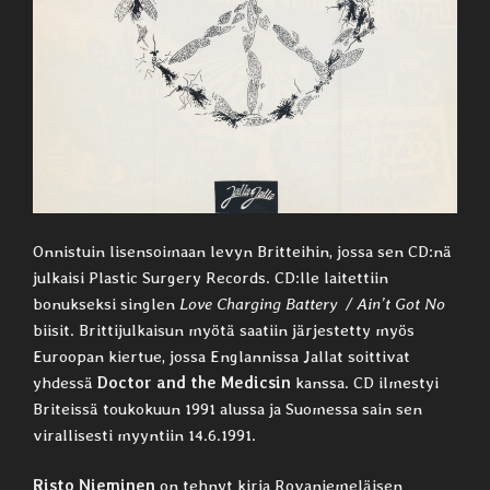
Onnistuin lisensoimaan levyn Britteihin, jossa sen CD:nä
julkaisi Plastic Surgery Records. CD:lle laitettiin
bonukseksi singlen
Love Charging Battery / Ain’t Got No
biisit. Brittijulkaisun myötä saatiin järjestetty myös
Euroopan kiertue, jossa Englannissa Jallat soittivat
yhdessä
Doctor and the Medicsin
kanssa. CD ilmestyi
Briteissä toukokuun 1991 alussa ja Suomessa sain sen
virallisesti myyntiin 14.6.1991.
Risto Nieminen
on tehnyt kirja Rovaniemeläisen