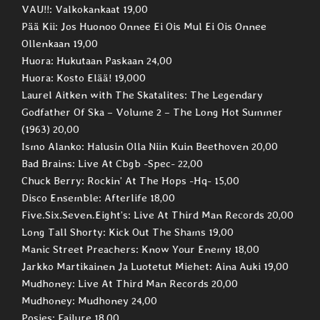
VAU!!: Valkokankaat 19,00
Pää Kii: Jos Huonoo Onnee Ei Ois Mul Ei Ois Onnee
Ollenkaan 19,00
Huora: Hukutaan Paskaan 24,00
Huora: Kosto Elää! 19,000
Laurel Aitken with The Skatalites: The Legendary
Godfather Of Ska – Volume 2 – The Long Hot Summer
(1963) 20,00
Ismo Alanko: Halusin Olla Niin Kuin Beethoven 20,00
Bad Brains: Live At Cbgb -Spec- 22,00
Chuck Berry: Rockin’ At The Hops -Hq- 15,00
Disco Ensemble: Afterlife 18,00
Five.Six.Seven.Eight’s: Live At Third Man Records 20,00
Long Tall Shorty: Kick Out The Shams 19,00
Manic Street Preachers: Know Your Enemy 18,00
Jarkko Martikainen Ja Luotetut Miehet‎: Aina Auki 19,00
Mudhoney: Live At Third Man Records 20,00
Mudhoney: Mudhoney 24,00
Posies: Failure 18,00