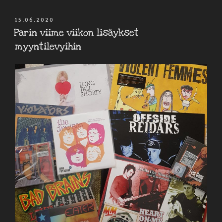
JULKAISTU
15.06.2020
Parin viime viikon lisäykset
myyntilevyihin