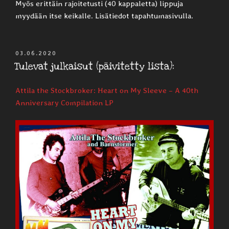
Myös erittäin rajoitetusti (40 kappaletta) lippuja
myydään itse keikalle. Lisätiedot tapahtumasivulla.
JULKAISTU
03.06.2020
Tulevat julkaisut (päivitetty lista):
Attila the Stockbroker: Heart on My Sleeve – A 40th
Anniversary Compilation LP