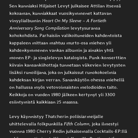
Sen kunniaksi Hiljaiset Levyt julkaisee Attilan itsensä
kokoaman, kunniakkaat vuosikymmenet kattavan
vinyylialbumin
Heart On My Sleeve – A Fortieth
Anniversary Song Compilation
levytysuransa
kohokohdista. Parhaisiin valikoituneiden kahdentoista
kappaleen mittaan mahtuu murto-osa miehen yli
kahdenkymmenen vankan albumin ja ainakin yhtä
monen EP- ja singlelevyn katalogista. Punk-konserttien
kiivain kansankiihottaja tunnetaan väkevien levytysten
lisäksi runoilijana, joka on julkaissut runokokoelmia
kahdeksan kirjan verran. Sanankäytön ohessa miehellä
on hallussa myös vetovoimaisten melodioiden taito.
Keikkoja on vuoden 1980 jälkeen kertynyt yli 3300
esiintymistä kaikkiaan 25 maassa.
Levy käynnistyy Thatcherin poliisiarmeijalle
uhittelevalla folkpunkilla
Fifth Column,
joka ilmestyi
vuonna 1980 Cherry Redin julkaisemalla Cocktails-EP:llä