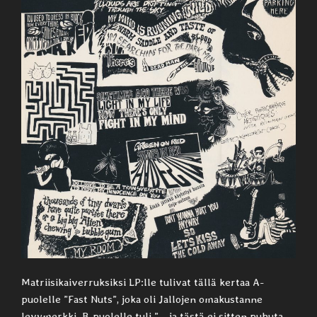
Matriisikaiverruksiksi LP:lle tulivat tällä kertaa A-
puolelle ”Fast Nuts”, joka oli Jallojen omakustanne
levymerkki. B-puolelle tuli ”… ja tästä ei sitten puhuta