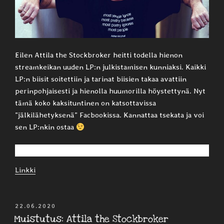
Eilen Attila the Stockbroker heitti todella hienon
streamkeikan uuden LP:n julkistamisen kunniaksi. Kaikki
LP:n biisit soitettiin ja tarinat biisien takaa avattiin
perinpohjaisesti ja hienolla huumorilla höystettynä. Nyt
tämä koko kaksituntinen on katsottavissa
”jälkilähetyksenä” Facbookissa. Kannattaa tsekata ja voi
sen LP:nkin ostaa
Linkki
JULKAISTU
22.06.2020
Muistutus: Attila the Stockbroker