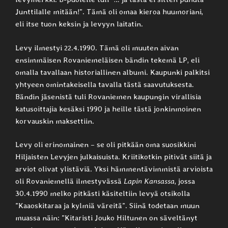
Junttilalle mitään!”. Tämä oli omaa kieroa huumoriani,
eli itse tuon keksin ja levyyn laitatin.
Levy ilmestyi 22.4.1990. Tämä oli muuten aivan
ensimmäisen Rovaniemeläisen bändin tekemä LP, eli
omalla tavallaan historiallinen albumi. Kaupunki palkitsi
yhtyeen omintakeisella tavalla tästä saavutuksesta.
Bändin jäsenistä tuli Rovaniemen kaupungin virallisia
katusoittajia kesäksi 1990 ja heille tästä jonkinmoinen
korvauskin maksettiin.
Levy oli erinomainen – se oli pitkään oma suosikkini
Hiljaisten Levyjen julkaisuista. Kriitikotkin pitivät siitä ja
arviot olivat ylistäviä. Yksi hämmentävimmistä arvioista
oli Rovaniemellä ilmestyvässä
Lapin Kansassa
, jossa
30.4.1990 melko pitkästi käsiteltiin levyä otsikolla
”Kaaoskitaraa ja kylmiä väreitä”. Siinä todetaan muun
muassa näin: ”Kitaristi Jouko Hiltunen on säveltänyt