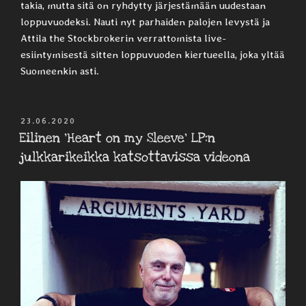
takia, mutta sitä on ryhdytty järjestämään uudestaan
loppuvuodeksi. Nauti nyt parhaiden palojen levystä ja
Attila the Stockbrokerin verrattomista live-
esiintymisestä sitten loppuvuoden kiertueella, joka yltää
Suomeenkin asti.
JULKAISTU
23.06.2020
Eilinen ’Heart on my Sleeve’ LP:n
julkkarikeikka katsottavissa videona