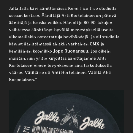
Jalla Jalla kävi äänittämässä Kemi Tico Tico studiolla
useaan kertaan. Äänittäjä Arti Kortelainen on pätevä
äänittäjä ja hauska veikko. Hän oli jo 80-90-lukujen
vaihteessa äänittänyt hyvällä menestyksellä useita
ulkomaillakin noteerattuja hevibändejä. Ja oli studiolla
käynyt äänittämässä ainakin varhainen
CMX
ja
kemiläinen koomikko
Jope Ruonansuu
. Jos oikein
muistan, niin yritin kirjoittaa äänittäjämme Ahti
Kortelaisen nimen levynkansiin aina tarkoituksella
väärin. Välillä se oli Ahti Hortelainen. Välillä Ahti
Korpelainen.”