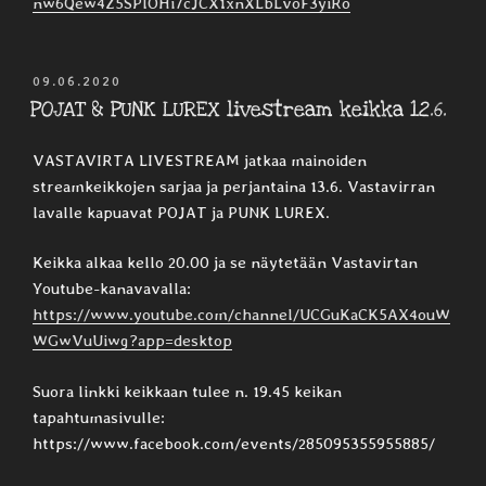
nw6Qew4Z5SPlOHi7cJCX1xnXLbLvoF3yiRo
JULKAISTU
09.06.2020
POJAT & PUNK LUREX livestream keikka 12.6.
VASTAVIRTA LIVESTREAM jatkaa mainoiden
streamkeikkojen sarjaa ja perjantaina 13.6. Vastavirran
lavalle kapuavat POJAT ja PUNK LUREX.
Keikka alkaa kello 20.00 ja se näytetään Vastavirtan
Youtube-kanavavalla:
https://www.youtube.com/channel/UCGuKaCK5AX4ouW
WGwVuUiwg?app=desktop
Suora linkki keikkaan tulee n. 19.45 keikan
tapahtumasivulle:
https://www.facebook.com/events/285095355955885/