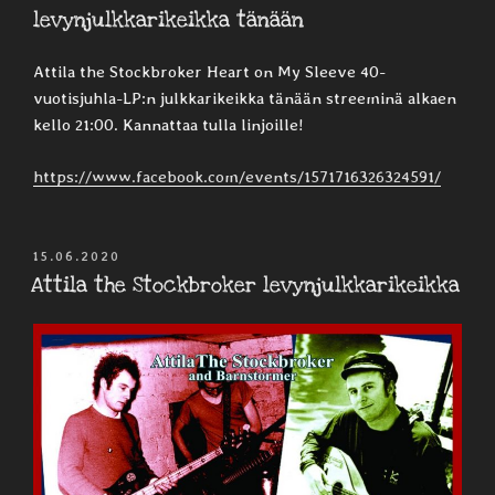
levynjulkkarikeikka tänään
Attila the Stockbroker Heart on My Sleeve 40-
vuotisjuhla-LP:n julkkarikeikka tänään streeminä alkaen
kello 21:00. Kannattaa tulla linjoille!
https://www.facebook.com/events/1571716326324591/
JULKAISTU
15.06.2020
Attila the Stockbroker levynjulkkarikeikka