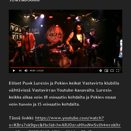
Eiliset Punk Lurexin ja Pokien keikat Vastavirta klubilla
nähtävissä Vastavirran Youtube-kanavalta. Lurexin
keikka alkaa noin 18 minuutin kohdalta ja Pokien osuus
noin tunnin ja 15 minuutin kohdalta.
Tässä linkki:
https://www.youtube.com/watch?
v=KBrs7xk9qvc&fbclid=IwAR20zrnHhnNwSvlh4wrokItr