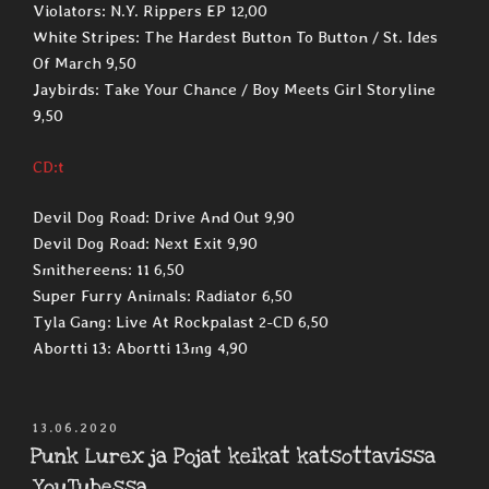
Violators: N.Y. Rippers EP 12,00
White Stripes: The Hardest Button To Button / St. Ides
Of March 9,50
Jaybirds: Take Your Chance / Boy Meets Girl Storyline
9,50
CD:t
Devil Dog Road: Drive And Out 9,90
Devil Dog Road: Next Exit 9,90
Smithereens: 11 6,50
Super Furry Animals: Radiator 6,50
Tyla Gang: Live At Rockpalast 2-CD 6,50
Abortti 13: Abortti 13mg 4,90
JULKAISTU
13.06.2020
Punk Lurex ja Pojat keikat katsottavissa
YouTubessa