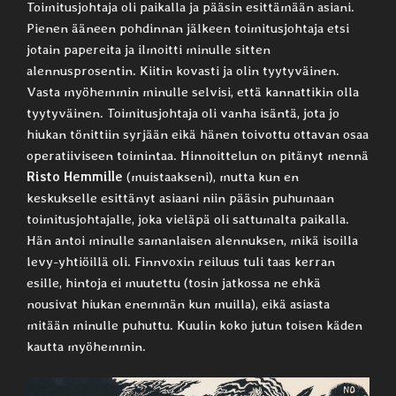
Toimitusjohtaja oli paikalla ja pääsin esittämään asiani.
Pienen ääneen pohdinnan jälkeen toimitusjohtaja etsi
jotain papereita ja ilmoitti minulle sitten
alennusprosentin. Kiitin kovasti ja olin tyytyväinen.
Vasta myöhemmin minulle selvisi, että kannattikin olla
tyytyväinen. Toimitusjohtaja oli vanha isäntä, jota jo
hiukan tönittiin syrjään eikä hänen toivottu ottavan osaa
operatiiviseen toimintaa. Hinnoittelun on pitänyt mennä
Risto Hemmille
(muistaakseni), mutta kun en
keskukselle esittänyt asiaani niin pääsin puhumaan
toimitusjohtajalle, joka vieläpä oli sattumalta paikalla.
Hän antoi minulle samanlaisen alennuksen, mikä isoilla
levy-yhtiöillä oli. Finnvoxin reiluus tuli taas kerran
esille, hintoja ei muutettu (tosin jatkossa ne ehkä
nousivat hiukan enemmän kun muilla), eikä asiasta
mitään minulle puhuttu. Kuulin koko jutun toisen käden
kautta myöhemmin.