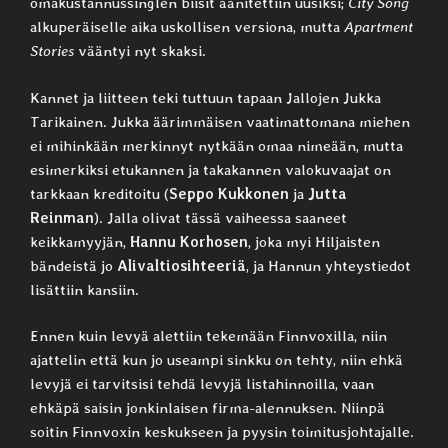
omakustannussinglen biisit äänitettiin uusiksi;
City Song
alkuperäiselle aika uskollisen versiona, mutta
Apartment
Stories
vääntyi nyt skaksi.
Kannet ja liitteen teki tuttuun tapaan Jallojen Jukka
Tarikainen. Jukka äärimmäisen vaatimattomana miehen
ei mihinkään merkinnyt nytkään omaa nimeään, mutta
esimerkiksi etukannen ja takakannen valokuvaajat on
tarkkaan kreditoitu (
Seppo Kukkonen
ja
Jutta
Reinman
). Jalla olivat tässä vaiheessa saaneet
keikkamyyjän,
Hannu Korhosen
, joka myi Hiljaisten
bändeistä jo
Alivaltiosihteeriä
, ja Hannun yhteystiedot
lisättiin kansiin.
Ennen kuin levyä alettiin tekemään Finnvoxilla, niin
ajattelin että kun jo useampi sinkku on tehty, niin ehkä
levyjä ei tarvitsisi tehdä levyjä listahinnoilla, vaan
ehkäpä saisin jonkinlaisen firma-alennuksen. Niinpä
soitin Finnvoxin keskukseen ja pyysin toimitusjohtajalle.