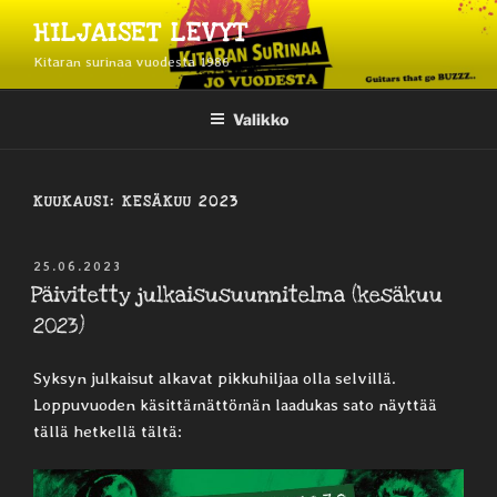
Siirry
HILJAISET LEVYT
sisältöön
Kitaran surinaa vuodesta 1986
Valikko
KUUKAUSI:
KESÄKUU 2023
JULKAISTU
25.06.2023
Päivitetty julkaisusuunnitelma (kesäkuu
2023)
Syksyn julkaisut alkavat pikkuhiljaa olla selvillä.
Loppuvuoden käsittämättömän laadukas sato näyttää
tällä hetkellä tältä: