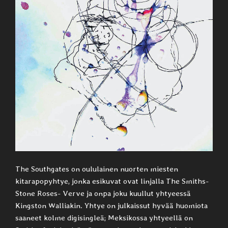
The Southgates on oululainen nuorten miesten
kitarapopyhtye, jonka esikuvat ovat linjalla The Smiths-
Stone Roses- Verve ja onpa joku kuullut yhtyeessä
Kingston Walliakin. Yhtye on julkaissut hyvää huomiota
saaneet kolme digisingleä; Meksikossa yhtyeellä on