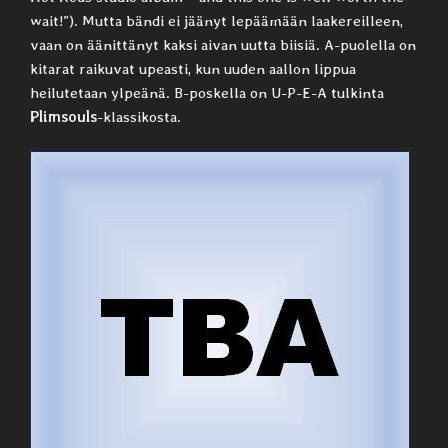
wait!”). Mutta bändi ei jäänyt lepäämään laakereilleen,
vaan on äänittänyt kaksi aivan uutta biisiä. A-puolella on
kitarat raikuvat upeasti, kun uuden aallon lippua
heilutetaan ylpeänä. B-poskella on U-P-E-A tulkinta
Plimsouls
-klassikosta.