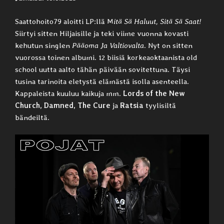
Saattohoito79 aloitti LP:llä M
itä Sä Haluut, Sitä Sä Saat!
Siirtyi sitten Hiljaisille ja teki viime vuonna kovasti
kehutun singlen
Pääoma Ja Valtiovalta
. Nyt on sitten
vuorossa toinen albumi. 12 biisiä korkeaoktaanista old
school uutta aalto tähän päivään sovitettuna. Täysi
tusina tarinoita eletystä elämästä isolla asenteella.
Kappaleista kuuluu kaikuja mm.
Lords of the New
Church, Damned, The Cure
ja
Ratsia
tyylisiltä
bändeiltä.