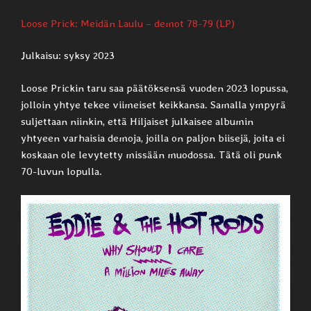
Loose Prick: Meidän Laulu – demot 78-79 (LP)
Julkaisu: syksy 2023
Loose Prickin taru saa päätöksensä vuoden 2023 lopussa,
jolloin yhtye tekee viimeiset keikkansa. Samalla ympyrä
suljettaan niinkin, että Hiljaiset julkaisee albumin
yhtyeen varhaisia demoja, joilla on paljon biisejä, joita ei
koskaan ole levytetty missään muodossa. Tätä oli punk
70-luvun lopulla.