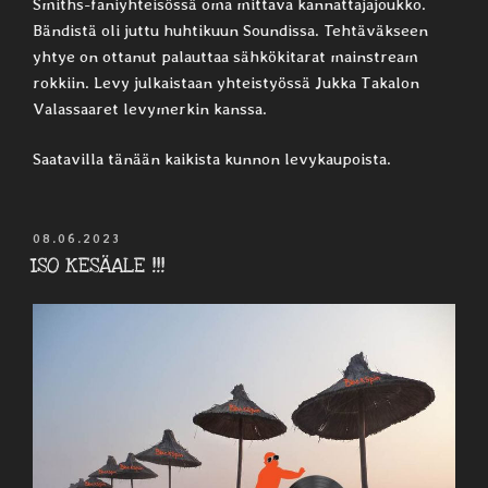
Smiths-faniyhteisössä oma mittava kannattajajoukko.
Bändistä oli juttu huhtikuun Soundissa. Tehtäväkseen
yhtye on ottanut palauttaa sähkökitarat mainstream
rokkiin. Levy julkaistaan yhteistyössä Jukka Takalon
Valassaaret levymerkin kanssa.
Saatavilla tänään kaikista kunnon levykaupoista.
JULKAISTU
08.06.2023
ISO KESÄALE !!!