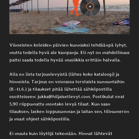
Viimeisten koleiden päivien kunniaksi tehdäänpä lyhyt,
mutta todella hyvä ale kampanja. Eli nyt on mahdollisuus
paitsi saada todella hyvää musiikkia erittäin halvalla.
Alla on lista tarjouslevyistä (lähes koko kataloogi) ja
hinnoista. Tarjous on voimassa torstaista sunnuntaihin
(8.-11.6.) ja tilaukset pitää lähettää sähköpostilla
osoitteiseen: jukka@hiljaisetlevyt.com. Postikulut ovat
5,90 riippumatta montako levyä tilaat. Kun saan
tilauksen, lasken loppusumman ja laitan sen, tilinumeron
ja muut ohjeet sähköpostilla.
Ei muuta kuin löytöjä tekemään. Hinnat lähtevät