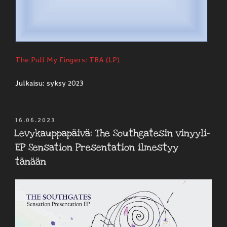
The Pull My Fingers: TBA (LP)
Julkaisu: syksy 2023
JULKAISTU
16.06.2023
Levykauppapäivä: The Southgatesin vinyyli-
EP Sensation Presentation ilmestyy
tänään