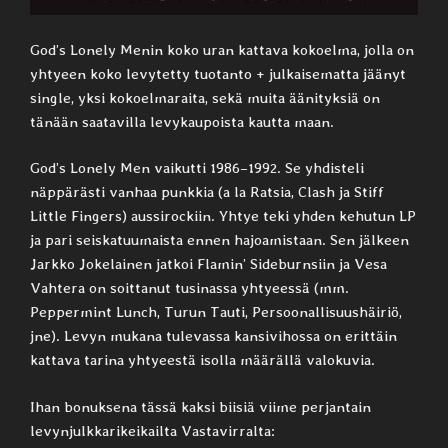
God’s Lonely Menin koko uran kattava kokoelma, jolla on
yhtyeen koko levytetty tuotanto + julkaisematta jäänyt
single, yksi kokoelmaraita, sekä muita äänityksiä on
tänään saatavilla levykaupoista kautta maan.
God’s Lonely Men vaikutti 1986–1992. Se yhdisteli
näppärästi vanhaa punkkia (a la Ratsia, Clash ja Stiff
Little Fingers) aussirockiin. Yhtye teki yhden kehutun LP
ja pari seiskatuumaista ennen hajoamistaan. Sen jälkeen
Jarkko Jokelainen jatkoi Flamin’ Sideburnsiin ja Vesa
Vahtera on soittanut tusinassa yhtyeessä (mm.
Peppermint Lunch, Turun Tauti, Persoonallisuushäiriö,
jne). Levyn mukana tulevassa kansivihossa on erittäin
kattava tarina yhtyeestä isolla määrällä valokuvia.
Ihan bonuksena tässä kaksi biisiä viime perjantain
levynjulkkarikeikailta Vastavirralta: