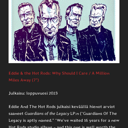
Eddie & the Hot Rods: Why Should I Care / A Million
Miles Away (7”)
Julkaisu: loppuvuosi 2023
Eddie And The Hot Rods julkaisi keväällä hienot arviot
saaneet
Guardians of the Legacy
LP:n (“Guardians Of The
Legacy is aptly named.” “We’ve waited 16 years for a new
Hot Rods studio album – and this one is well worth the