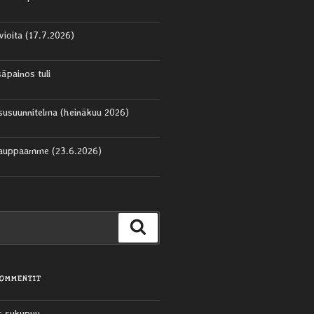
vioita (17.7.2026)
säpainos tuli
aisusuunnitelma (heinäkuu 2026)
kauppaamme (23.6.2026)
Haku
KOMMENTIT
s sukupuu