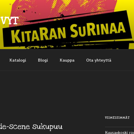
EVYT
Katalogi
Blogi
Kauppa
Ota yhteyttä
VIIMEISIMMÄT
die-scene sukupuu
Kuusankoski ro