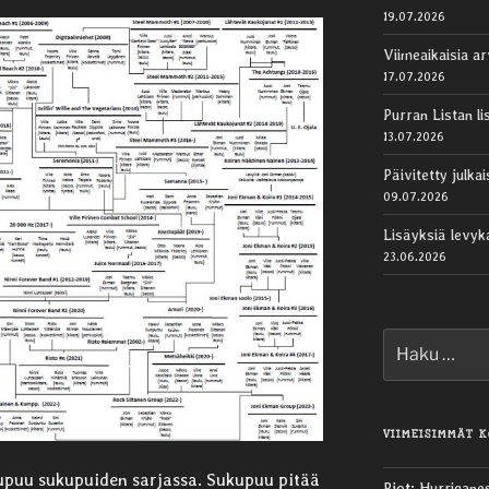
19.07.2026
Viimeaikaisia ar
17.07.2026
Purran Listan li
13.07.2026
Päivitetty julk
09.07.2026
Lisäyksiä levy
23.06.2026
Etsi:
VIIMEISIMMÄT 
puu sukupuiden sarjassa. Sukupuu pitää
Pjot
:
Hurrigane