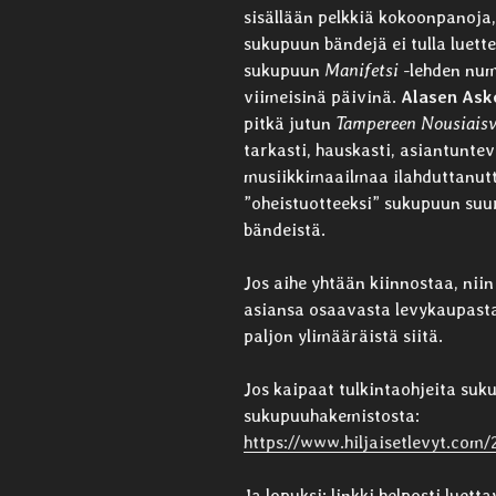
sisällään pelkkiä kokoonpanoja, 
sukupuun bändejä ei tulla luet
sukupuun
Manifetsi
-lehden num
viimeisinä päivinä.
Alasen Ask
pitkä jutun
Tampereen Nousiais
tarkasti, hauskasti, asiantunte
musiikkimaailmaa ilahduttanutta
”oheistuotteeksi” sukupuun suu
bändeistä.
Jos aihe yhtään kiinnostaa, nii
asiansa osaavasta levykaupasta 
paljon ylimääräistä siitä.
Jos kaipaat tulkintaohjeita suk
sukupuuhakemistosta:
https://www.hiljaisetlevyt.com
Ja lopuksi: linkki helposti luet