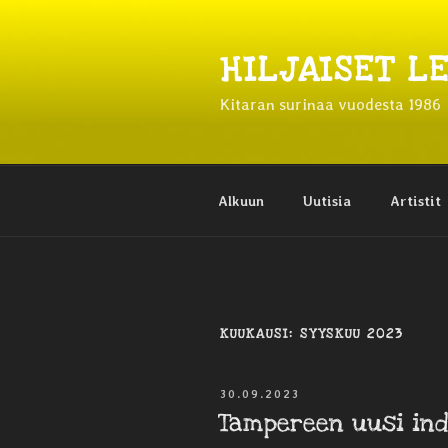
Siirry
sisältöön
HILJAISET L
Kitaran surinaa vuodesta 1986
Alkuun
Uutisia
Artistit
KUUKAUSI:
SYYSKUU 2023
JULKAISTU
30.09.2023
Tampereen uusi in