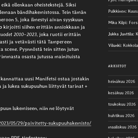
eikä ollenkaan oheistekstejä. Siksi
Pulkkinen
:
Kuus
telemaan bändihakemistossa. Tein tämän
eroon 5, joka ilmestyi aivan syyskuun
Mika Kilpi
:
Fors
o
kirjoitti siihen erittäin ansiokkaan ja
Jukka Junttila
:
K
vuodet 2010–2023
, joka ruotii erittäin
vasti ja vetävästi tätä Tampereen
Vilunki
:
Kokkola
 scene. Pyynnöstä tein sitten jutun
rimmasta osasta jutussa mainituista
ARKISTOT
n kannattaa uusi Manifetsi ostaa jostakin
heinäkuu 2026
ja lukea sukupuuhun liittyvät tarinat +
kesäkuu 2026
toukokuu 2026
upuun lukemiseen, niin ne löytyvät
huhtikuu 2026
/2023/05/29/paivitetty-sukupuuhakemisto/
maaliskuu 2026
tavaan PDF-tiedostoon: