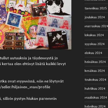
tammikuu 2025
joulukuu 2024
marraskuu 202
lokakuu 2024
syyskuu 2024
elokuu 2024
 tullut uutuuksia ja täydennystä jo
heinäkuu 2024
 kertaa olen ehtinyt lisätä kaikki levyt
kesäkuu 2024
toukokuu 2024
jotka ovat myynnissä, niin ne löytyvät
/seller/hiljainen_man/profile
huhtikuu 2024
maaliskuu 2024
llä, silloin pystyn hiukan paremmin
helmikuu 2024