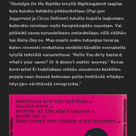
”
Nostalgia for the Reptiles
levyllä Nightingalesit taaplaa
kuta kuinkin kahdelta pitkäsoitoltaan (
Pop-gun
Juggernaut
ja
Circus Delirium
) tutuilla linjoilla laajentaen
kuitenkin sointiaan myös hempeämpään suuntaan. Vai
pitäisikö sanoa surumieliseen melankoliaan, sillä sitähän
tuo
Rainy Day
on. Muu osasto onkin tutumpaa tavaraa,
kuten rennosti renkuttava nimibiisi bändille ominaisella
tylyllä tekstillä varustettuna: “Hello You dirty bastard,
what’s your name? Or it doesn’t matter anyway.” Kovaa
kontrastia! Ei todellakaan mitään munatonta keskitien
poppia vaan itsensä kokonaan peliin heittävää whiskyn
höyryjen värittämää swingrockia.”