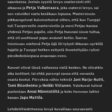
saamisessa. Jostain syystä levyn masterointi otti
aikaansa ja
Petja Vallasvaara
, joka materoi levyn, sai
sen valmiiksi vasta kesäkuun lopussa. Masteroinnin
pikkuongelmat kulminoituivat siihen, että kun Tumppi
tuli Tampereelle masterointiin ja meni Petjan kanssa
yhdessä Petjan pajalle, niin Petja huomasi sinne tultua,
että oli unohtanut pajan avaimet kotiin. Suoran
toiminnan miehenä Petja äijä löi tylysti ikkunan nyrkillä
hajalle ja Tumppi hetken esitystä ihmeteltyään ryömi
pienikokoisimpana avaamaan oven.
Kannet olivat tässä vaiheessa vielä kesken. Ne olivatkin
aika isotöiset, tai ehkä parempi sanoa että monesta
osasta kootut. Piirroksia niihin tekivät
Jani Harju-Autti,
Tomi Riionheimo
ja
Heikki Viitanen
. Valokuvat tulivat
puolestaan
Anssi Männistöltä
ja koko homman laittoi
kasaan
Japa Mattila
.
Lehdistötiedotteessa levyä kuvaillaan seuraavasti: