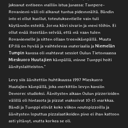
jaksanut entiseen malliin istua junassa: Tampere–
Rovaniemi-väli oli alkanut tuntua pidemmältä. Bändin
into ei ollut kuollut, toteutuksentielle vain tuli
käytännön esteitä. Jorma kävi sivarin ja meni töihin. Ei
ollut enää itsestään selvää, että mä vaan tulen
Rovaniemelle ja sitten ollaan treenikämpällä. Muuta
EP:llä on hyvää ja vaihtelevaa materiaalia ja
Niemelän
Tumpin
kanssa oli mahtavat sessiot Oulun Tietomaassa
Mieskuoro Huutajien
kämpällä, minne Tumppi hoiti
äänityslaitteiston.”
Levy siis äänitettiin huhtikuussa 1997 Mieskuoro
Huutajien kämpällä, joka merkittiin levyn kansiin
Demorec studioksi. Äänitysten aikaan Oulun pizzerioiden
välillä oli hintasota ja pizzat maksoivat 10-15 markkaa.
Bändi ja Tumppi elivät koko viikon noutopizzoilla ja
äänitysten loputtua pizzalaatikoiden pino ei ihan kattoon
asti yltänyt, mutta korkea se oli.