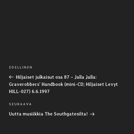
Artikkelien
Edellinen
EDELLINEN
selaus
artikkeli
Hiljaiset julkaisut osa 87 – Jalla Jalla:
Graverobbers’ Handbook (mini-CD; Hiljaiset Levyt
HILL-027) 6.6.1997
Seuraava
SEURAAVA
artikkeli
Uutta musiikkia The Southgatesilta!