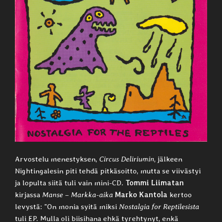
Arvostelu menestyksen,
Circus Deliriumin
, jälkeen
Nightingalesin piti tehdä pitkäsoitto, mutta se viivästyi
ja lopulta siitä tuli vain mini-CD.
Tommi Liimatan
kirjassa
Manse – Markka-aika
Marko Kantola
kertoo
levystä: ”On monia syitä miksi
Nostalgia for Reptilesista
tuli EP. Mulla oli biisihana ehkä tyrehtynyt, enkä