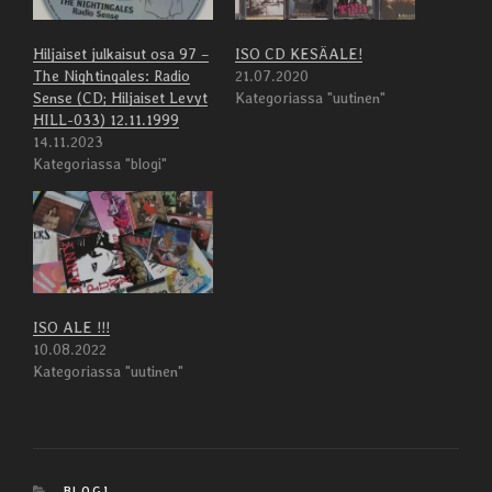
Hiljaiset julkaisut osa 97 –
ISO CD KESÄALE!
The Nightingales: Radio
21.07.2020
Sense (CD; Hiljaiset Levyt
Kategoriassa "uutinen"
HILL-033) 12.11.1999
14.11.2023
Kategoriassa "blogi"
ISO ALE !!!
10.08.2022
Kategoriassa "uutinen"
KATEGORIAT
BLOGI