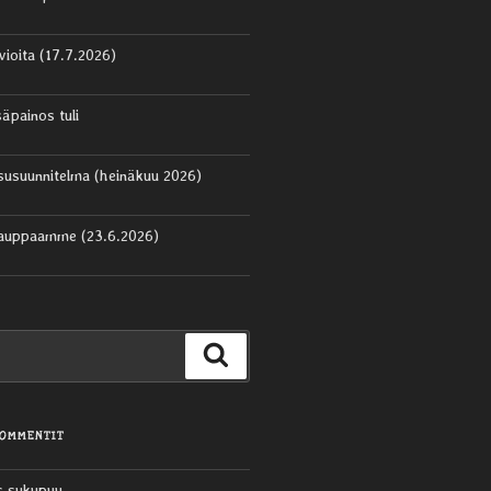
vioita (17.7.2026)
säpainos tuli
aisusuunnitelma (heinäkuu 2026)
kauppaamme (23.6.2026)
Haku
KOMMENTIT
s sukupuu