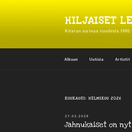
Siirry
sisältöön
HILJAISET L
Kitaran surinaa vuodesta 1986
Alkuun
Uutisia
Artistit
KUUKAUSI:
HELMIKUU 2026
JULKAISTU
27.02.2026
Jahnukaiset on ny