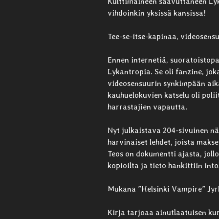
Kulttimaineen saavuttaneen Ly
vihdoinkin yksissä kansissa!
Tee-se-itse-kapinaa, videosensu
Ennen internetiä, suoratoistopal
Lykantropia. Se oli fanzine, jok
videosensuurin synkimpään aikaa
kauhuelokuvien katselu oli poli
harrastajien vapautta.
Nyt julkaistava 204-sivuinen n
harvinaiset lehdet, joista maks
Teos on dokumentti ajasta, jollo
kopioilta ja tieto hankittiin int
Mukana ”Helsinki Vampire” Jyrk
Kirja tarjoaa ainutlaatuisen ku