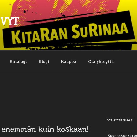
EVYT
Katalogi
Blogi
Kauppa
Ota yhteyttä
VIIMEISIMMÄT
t enemmän kuin koskaan!
Kuusankoski ro