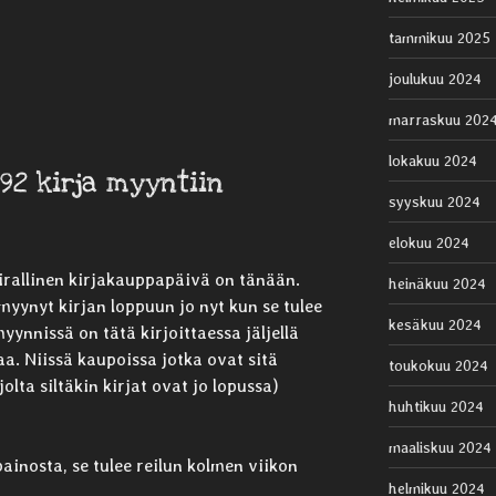
tammikuu 2025
joulukuu 2024
marraskuu 202
lokakuu 2024
92 kirja myyntiin
syyskuu 2024
elokuu 2024
irallinen kirjakauppapäivä on tänään.
heinäkuu 2024
myynyt kirjan loppuun jo nyt kun se tulee
kesäkuu 2024
ynnissä on tätä kirjoittaessa jäljellä
a. Niissä kaupoissa jotka ovat sitä
toukokuu 2024
(jolta siltäkin kirjat ovat jo lopussa)
huhtikuu 2024
maaliskuu 2024
painosta, se tulee reilun kolmen viikon
helmikuu 2024