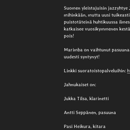
Suomen yleistajuisin jazzyhtye
mihinkään, mutta uusi tuikeast
puistotäteinä huhtikuussa ilmest
katkaisee vuosikymmenen kestän
pois!
Marimba on vaihtunut pasuunaa
uudesti syntynyt!
Linkki suoratoistopalveluihin:
h
Jahnukaiset on:
Jukka Tilsa, klarinetti
Antti Seppänen, pasuuna
Pasi Heikura, kitara