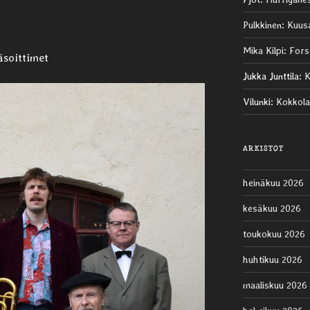
Pulkkinen
:
Kuus
Mika Kilpi
:
Fors
äsoittimet
Jukka Junttila
:
K
Vilunki
:
Kokkola
ARKISTOT
heinäkuu 2026
kesäkuu 2026
toukokuu 2026
huhtikuu 2026
maaliskuu 2026