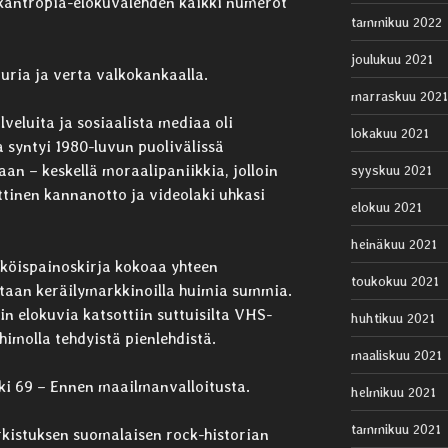
kantropia-elokuvalehden kaikki numerot
tammikuu 2022
joulukuu 2021
uria ja verta valkokankaalla.
marraskuu 2021
veluita ja sosiaalista mediaa oli
lokakuu 2021
a syntyi 1980-luvun puolivälissä
n – keskellä moraalipaniikkia, jolloin
syyskuu 2021
ittinen kannanotto ja videolaki uhkasi
elokuu 2021
heinäkuu 2021
äköispainoskirja kokoaa yhteen
toukokuu 2021
etaan keräilymarkkinoilla huimia summia.
in elokuvia katsottiin suttuisilta VHS-
huhtikuu 2021
ohimolla tehdyistä pienlehdistä.
maaliskuu 2021
i 69 – Ennen maailmanvalloitusta.
helmikuu 2021
tammikuu 2021
rkistuksen suomalaisen rock-historian