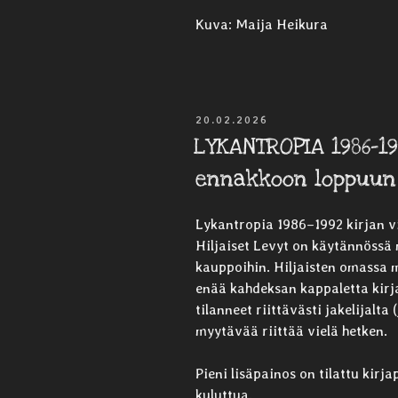
Kuva: Maija Heikura
JULKAISTU
20.02.2026
LYKANTROPIA 1986–19
ennakkoon loppuun
Lykantropia 1986–1992 kirjan v
Hiljaiset Levyt on käytännössä 
kauppoihin. Hiljaisten omassa my
enää kahdeksan kappaletta kirja
tilanneet riittävästi jakelijalta 
myytävää riittää vielä hetken.
Pieni lisäpainos on tilattu kirja
kuluttua.