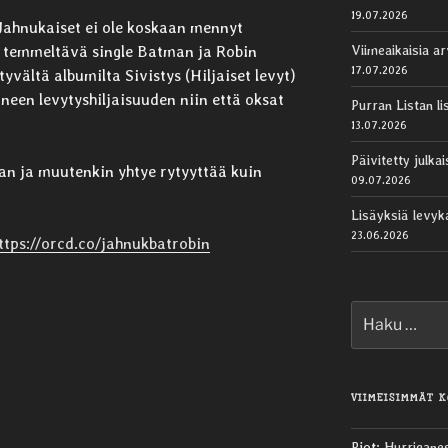
19.07.2026
 Jahnukaiset ei ole koskaan mennyt
Viimeaikaisia ar
i temmeltävä single Batman ja Robin
17.07.2026
yvältä albumilta Sivistys (Hiljaiset levyt)
een levytyshiljaisuuden niin että oksat
Purran Listan li
13.07.2026
Päivitetty julk
n ja muutenkin yhtye rytyyttää kuin
09.07.2026
Lisäyksiä levy
23.06.2026
ttps://orcd.co/jahnukbatrobin
Etsi:
VIIMEISIMMÄT 
Pjot
:
Hurrigane