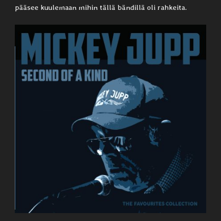
pääsee kuulemaan mihin tällä bändillä oli rahkeita.