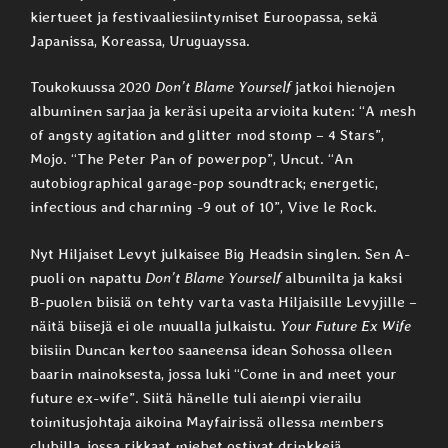
kiertueet ja festivaaliesiintymiset Euroopassa, sekä
Japanissa, Koreassa, Uruguayssa.
Toukokuussa 2020
Don’t Blame Yourself
jatkoi hienojen
albuminen sarjaa ja keräsi upeita arvioita kuten: “A mesh
of angsty agitation and glitter mod stomp – 4 Stars”,
Mojo. “The Peter Pan of powerpop”, Uncut. “An
autobiographical garage-pop soundtrack; energetic,
infectious and charming -9 out of 10”, Vive le Rock.
Nyt Hiljaiset Levyt julkaisee Big Headsin singlen. Sen A-
puoli on napattu
Don’t Blame Yourself
albumilta ja kaksi
B-puolen biisiä on tehty varta vasta Hiljaisille Levyjille –
näitä biisejä ei ole muualla julkaistu.
Your Future Ex Wife
biisiin Duncan kertoo saaneensa idean Sohossa olleen
baarin mainoksesta, jossa luki “Come in and meet your
future ex-wife”. Siitä hänelle tuli aiempi vierailu
toimitusjohtaja aikoina Mayfairissä ollessa members
clubilla, jossa rikkaat miehet ostivat drinkkejä