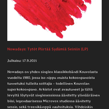
Nowadays: Tytöt Piirtää Sydämiä Seiniin (LP)
Julkaisu: 17.9.2021
Nowadays on yhden singlen klassikkobändi Kouvolasta
vuodelta 1980, jossa iso nippu muista kokoonpanoista
tunnetuksi tulleita soittajia – todellinen Kouvolan
superkokoonpano. Arkistot ovat avautuneet ja tältä
levyltä löytyvät singlesessiossa äänitetty ylimääräinen
biisi, legendaarisessa Microvox studiossa äänitetty
sessio, sekä treenikämppä nauhoituksia. Vihdoinkin