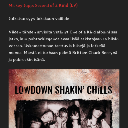
Mickey Jupp: Second o
f a Kind (LP)
Julkaisu: syys-lokakuun vaiihde
Viiden tähden arvioita vetänyt One of a Kind albumi saa
jatko, kun pubrocklegenda avaa lisää arkistojaan 14 biisin
verran. Uskomattoman tarttuvia biisejä ja letkeää
menoa. Miestä ei turhaan pidetä Brittien Chuck Berrynä
ja pubrockin isänä.