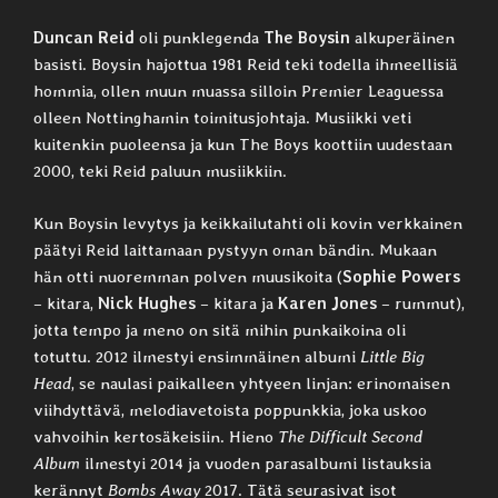
Duncan Reid
oli punklegenda
The Boysin
alkuperäinen
basisti. Boysin hajottua 1981 Reid teki todella ihmeellisiä
hommia, ollen muun muassa silloin Premier Leaguessa
olleen Nottinghamin toimitusjohtaja. Musiikki veti
kuitenkin puoleensa ja kun The Boys koottiin uudestaan
2000, teki Reid paluun musiikkiin.
Kun Boysin levytys ja keikkailutahti oli kovin verkkainen
päätyi Reid laittamaan pystyyn oman bändin. Mukaan
hän otti nuoremman polven muusikoita (
Sophie Powers
– kitara,
Nick Hughes
– kitara ja
Karen Jones
– rummut),
jotta tempo ja meno on sitä mihin punkaikoina oli
totuttu. 2012 ilmestyi ensimmäinen albumi
Little Big
Head
, se naulasi paikalleen yhtyeen linjan: erinomaisen
viihdyttävä, melodiavetoista poppunkkia, joka uskoo
vahvoihin kertosäkeisiin. Hieno
The Difficult Second
Album
ilmestyi 2014 ja vuoden parasalbumi listauksia
kerännyt
Bombs Away
2017. Tätä seurasivat isot