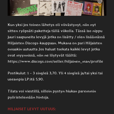
Kun yksi jos toinen lähetys oli viivästynyt, niin nyt
sitten ryöpsäti paketteja tällä viikolla. Tässä iso nippu
juuri saapuneita levyjä jotka on lisätty / olen lisäämässä
Hiljaisten Discogs-kauppaan. Mukana on pari Hiljaisten
omaakin uutuutta Jos haluat tsekata kaikki levyt jotka
ovat myynnissä, niin ne löytyvät täältä:
https://www.discogs.com/seller/hiljainen_man/profile
Postikulut: 1 – 3 singleä 3,70. Yli 4 singleä ja/tai yksi tai
useampia LP:itä 5,90.
Tilata voi viestillä, silloin pystyn hiukan paremmin
pyöristelemään hintoja.
HILJAISET LEVYT UUTUUS: