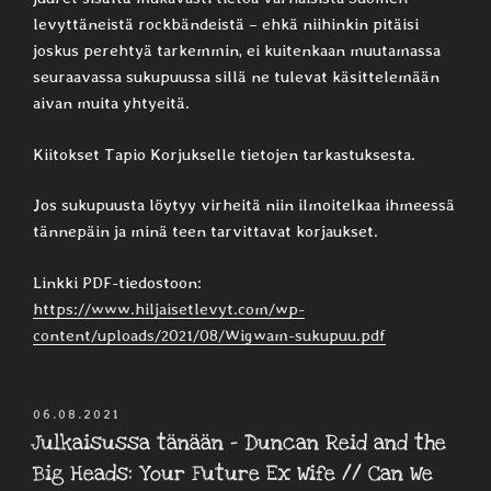
levyttäneistä rockbändeistä – ehkä niihinkin pitäisi
joskus perehtyä tarkemmin, ei kuitenkaan muutamassa
seuraavassa sukupuussa sillä ne tulevat käsittelemään
aivan muita yhtyeitä.
Kiitokset Tapio Korjukselle tietojen tarkastuksesta.
Jos sukupuusta löytyy virheitä niin ilmoitelkaa ihmeessä
tännepäin ja minä teen tarvittavat korjaukset.
Linkki PDF-tiedostoon:
https://www.hiljaisetlevyt.com/wp-
content/uploads/2021/08/Wigwam-sukupuu.pdf
JULKAISTU
06.08.2021
Julkaisussa tänään – Duncan Reid and the
Big Heads: Your Future Ex Wife // Can We