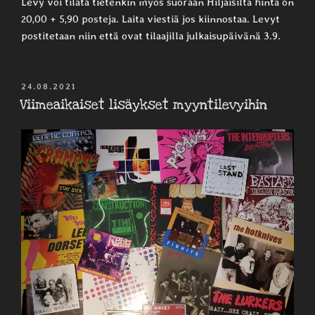
Levy voi tilata tietenkin myös suoraan Hiljaisilta hinta on
20,00 + 5,90 posteja. Laita viestiä jos kiinnostaa. Levyt
postitetaan niin että ovat tilaajilla julkaisupäivänä 3.9.
JULKAISTU
24.08.2021
Viimeaikaiset lisäykset myyntilevyihin