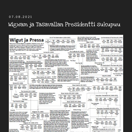
JULKAISTU
07.08.2021
Wigwam ja Tasavallan Presidentti sukupuu