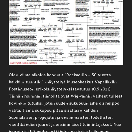
Olen viime aikoina koonnut ”Rockadillo – 50 vuotta
kaikkiin suuntiin” -näyttelyä Museokeskus Vapriikkiin
Postimuseon erikoisnäyttelyksi (avautuu 10.9.2021).
Tämän homman tiimoilta ovat Wigwamin vaiheet tulleet
kovinkin tutuiksi, joten uuden sukupuun aihe oli helppo
valita. Tämä sukupuu pitää sisällään kahden
Suomalaisen progejätin ja ensimmäisten todellisten
vientibändien juuret ja ensimmäiset toimintajaksot. Nuo
juuret sisältä mukavasti tietoa varhaisista Suomen