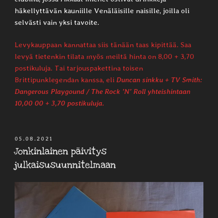
häkellyttävän kauniille Venäläisille naisille, joilla oli
selvästi vain yksi tavoite.
Levykauppaan kannattaa siis tänään taas kipittää. Saa
levyä tietenkin tilata myös meiltä hinta on 8,00 + 3,70
postikuluja. Tai tarjouspakettina toisen
Brittipunklegendan kanssa, eli
Duncan sinkku + TV Smith:
Dangerous Playgound / The Rock ’N’ Roll yhteishintaan
10,00 00 + 3,70 postikuluja.
JULKAISTU
05.08.2021
Jonkinlainen päivitys
julkaisusuunnitelmaan