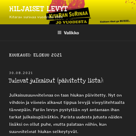
Siirry
HILJAISET LEVYT
sisältöön
Kitaran surinaa vuodesta 1986
Valikko
KUUKAUSI:
ELOKUU 2021
JULKAISTU
30.08.2021
Tulevat julkaisut (päivitetty lista):
Julkaisusuunnitelmaa on taas hiukan päivitetty. Nyt on
vihdoin ja viimein alkanut tippua levyjä vinyylitehtaalta
tännepäin. Pariin levyn pystytään nyt antamaan ihan
tarkat julkaisupäivätkin. Parista uudesta jutusta näiden
lisäksi on ollut puhe, mutta palataan niihin, kun
suunnitelmat hiukan selkeytyvät.