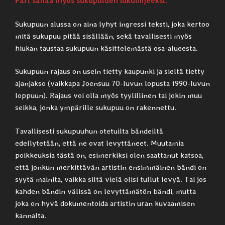
Pari sanaa myös sukupuiden lukuohjeeksi:
Sukupuun alussa on aina lyhyt ingressi teksti, joka kertoo
mitä sukupuu pitää sisällään, sekä tavallisesti myös
hiukan taustaa sukupuun käsittelemästä osa-alueesta.
Sukupuun rajaus on usein tietty kaupunki ja sieltä tietty
ajanjakso (vaikkapa Joensuu 70-luvun lopusta 1990-luvun
loppuun). Rajaus voi olla myös tyylillinen tai jokin muu
seikka, jonka ympärille sukupuu on rakennettu.
Tavallisesti sukupuuhun otetuilta bändeiltä
edellytetään, että ne ovat levyttäneet. Muutamia
poikkeuksia tästä on, esimerkiksi olen saattanut katsoa,
että jonkun merkittävän artistin ensimmäinen bändi on
syytä mainita, vaikka siltä vielä olisi tullut levyä. Tai jos
kahden bändin välissä on levyttämätön bändi, mutta
joka on hyvä dokumentoida artistin uran kuvaamisen
kannalta.