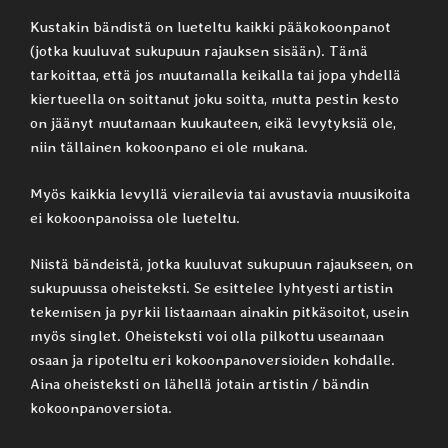
Kustakin bändistä on lueteltu kaikki pääkokoonpanot
(jotka kuuluvat sukupuun rajauksen sisään). Tämä
tarkoittaa, että jos muutamalla keikalla tai jopa yhdellä
kiertueella on soittanut joku soitta, mutta pestin kesto
on jäänyt muutamaan kuukauteen, eikä levytyksiä ole,
niin tällainen kokoonpano ei ole mukana.
Myös kaikkia levyllä vierailevia tai avustavia muusikoita
ei kokoonpanoissa ole lueteltu.
Niistä bändeistä, jotka kuuluvat sukupuun rajaukseen, on
sukupuussa oheisteksti. Se esittelee lyhtyesti artistin
tekemisen ja pyrkii listaamaan ainakin pitkäsoitot, usein
myös singlet. Oheisteksti voi olla pilkottu useamaan
osaan ja ripoteltu eri kokoonpanoversioiden kohdalle.
Aina oheisteksti on lähellä jotain artistin / bändin
kokoonpanoversiota.