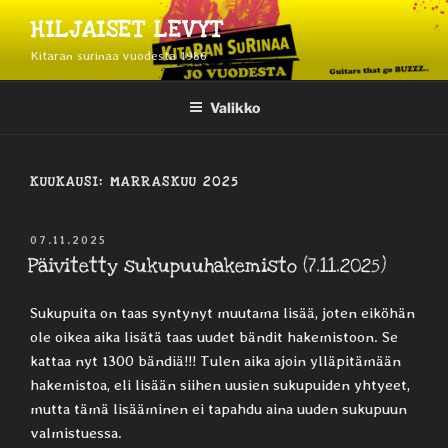
Siirry
HILJAISET LEVYT
sisältöön
Kitaran surinaa vuodesta 1986
Valikko
KUUKAUSI:
MARRASKUU 2025
JULKAISTU
07.11.2025
Päivitetty sukupuuhakemisto (7.11.2025)
Sukupuita on taas syntynyt muutama lisää, joten eiköhän
ole oikea aika lisätä taas uudet bändit hakemistoon. Se
kattaa nyt 1300 bändiä!!! Tulen aika ajoin ylläpitämään
hakemistoa, eli lisään siihen uusien sukupuiden yhtyeet,
mutta tämä lisääminen ei tapahdu aina uuden sukupuun
valmistuessa.