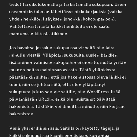
tiedot tai oikolukemalla ja tarkistamalla sukupuun. Usein
useampikin taho on lähettänyt pikkukorjauksia (vaikka
yhden henkilön lisäyksen johonkin kokoonpanoon).
Valitettavasti näitä kaikki henkilöitä ei ole saatu
mahtumaan kiitoslaatikkoon.
Jos havaitse jossakin sukupuussa virheitä niin laita
minulle viestiä. Ylläpidän sukupuita, uusien bändien
lisääminen valmisiin sukupuihin ei onnistu, mutta yritän
muuten hoitaa maininnan asiasta. Tästä ylläpidosta
päästäänkin siihen, että jos hakemistossa oleva linkki ei
toimi, niin se johtuu siitä, että olen ylläpitänyt
sukupuuta ja kun sen vie saitille, niin WordPress lisää
päivämäärän URL:iin, enkä ole muistanut päivittää
hakemistoa. Tästäkin voi ilmoittaa minulle, niin korjaan
hakemiston.
Vielä yksi erillinen asia. Saitilla on käytetty tägejä, ja
kaikki sukupuut saa kauniiseen listaan, kun antaa