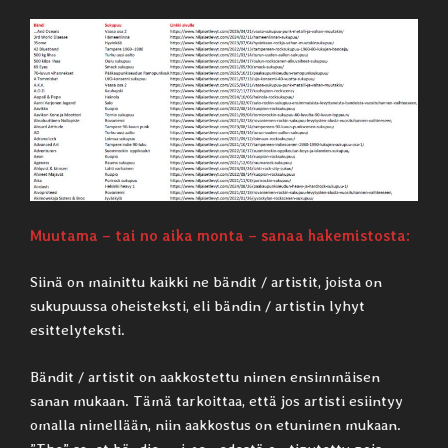
Muutama – tai no aika monta – sanaa hakemistosta:
Siinä on mainittu kaikki ne bändit / artistit, joista on
sukupuussa oheisteksti, eli bändin / artistin lyhyt
esittelyteksti.
Bändit / artistit on aakkostettu nimen ensimmäisen
sanan mukaan. Tämä tarkoittaa, että jos artisti esiintyy
omalla nimellään, niin aakkostus on etunimen mukaan.