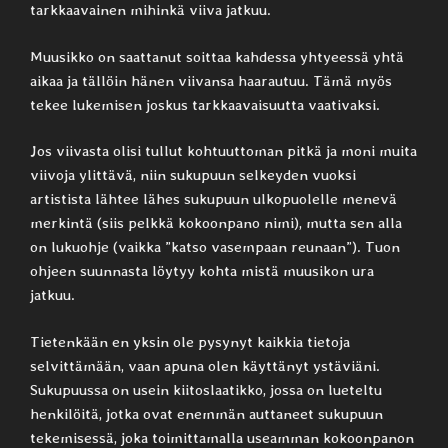
tarkkaavainen mihinkä viiva jatkuu.
Muusikko on saattanut soittaa kahdessa yhtyeessä yhtä
aikaa ja tällöin hänen viivansa haarautuu. Tämä myös
tekee lukemisen joskus tarkkaavaisuutta vaativaksi.
Jos viivasta olisi tullut kohtuuttoman pitkä ja moni muita
viivoja ylittävä, niin sukupuun selkeyden vuoksi
artistista lähtee lähes sukupuun ulkopuolelle menevä
merkintä (siis pelkkä kokoonpano nimi), mutta sen alla
on lukuohje (vaikka ”katso vasempaan reunaan”). Tuon
ohjeen suunnasta löytyy kohta mistä muusikon ura
jatkuu.
Tietenkään en yksin ole pysynyt kaikkia tietoja
selvittämään, vaan apuna olen käyttänyt ystäviäni.
Sukupuussa on usein kiitoslaatikko, jossa on lueteltu
henkilöitä, jotka ovat enemmän auttaneet sukupuun
tekemisessä, joka toimittamalla useamman kokoonpanon