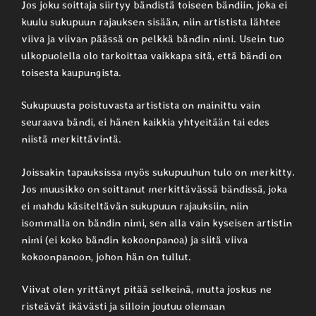
Jos joku soittaja siirtyy bändistä toiseen bändiin, joka ei
kuulu sukupuun rajauksen sisään, niin artistista lähtee
viiva ja viivan päässä on pelkkä bändin nimi. Usein tuo
ulkopuolella olo tarkoittaa vaikkapa sitä, että bändi on
toisesta kaupungista.
Sukupuusta poistuvasta artistista on mainittu vain
seuraava bändi, ei hänen kaikkia yhtyeitään tai edes
niistä merkittävintä.
Joissakin tapauksissa myös sukupuuhun tulo on merkitty.
Jos muusikko on soittanut merkittävässä bändissä, joka
ei mahdu käsiteltävän sukupuun rajauksiin, niin
isommalla on bändin nimi, sen alla vain kyseisen artistin
nimi (ei koko bändin kokoonpanoa) ja siitä viiva
kokoonpanoon, johon hän on tullut.
Viivat olen yrittänyt pitää selkeinä, mutta joskus ne
risteävät ikävästi ja silloin joutuu olemaan