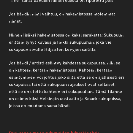
”The” sanat bändien nimen edestä on tiputettu pois.
Jos bändin nimi vaihtuu, on hakemistossa molemmat
nimet.
Nimen lisäksi hakemistossa on kaksi saraketta: Sukupuun
erittäin lyhyt kuvaus ja linkki sukupuuhun, joka vie
sukupuun sivulle Hiljaisten Levyjen saitilla.
Jos bändi / artisti esiintyy kahdessa sukupuussa, niin se
on kahteen kertaan hakemistossa. Kahteen kertaan
esiintyminen voi johtua joko siitä että se on ajallisesti eri
sukupuissa tai että sukupuun rajaukset ovat sellaiset,
että se on otettu kahteen eri sukupuuhun. Tämä tilanne
on esimerkiksi Helsingin uusi aalto ja Smack sukupuissa,
joissa on muutama sama bändi.
—