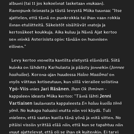
albumi (tai 11 jos kokoelmat lasketaan mukaan).
Ramopunk-leimasta ja tästä levystä Miika tuumaa: ”Itse
ajattelen, että tämä on punkrokkia tai ihan vaan rokkia
ilman etuliitteitä. Säkeistöt sisältävät matoja ja
kertosäkeet koukkuja. Aika kuluu ja Nämä Ajat kertoo
sen minkä Asterixista opin: tänään on huomisen
eilinen.”
Levy kertoo monelta kantilta eletystä elämästä. Siitä
kuinka on lähdetty Karhulasta ja päästy jonnekin (
Jonnee
haahuilee
). Korona-ajan huudossa
Haloo Maailma!
on
myös viittaus kotiseutuun, kun sillä vierailee solistina
Ypö-Viis
-mies
Jari Räsänen
.
Ihan Ok Ihminen
-
kappaleen ideasta Miika kertoo: ”Tämä lähti
Jenni
Vartiaisen
laulamasta kappaleesta
En haluu kuolla tänä
yönä
. No kukapa haluaisi mutta niin voi käydä. Tuli
mieleen, että saatan kuolla tänä yönä ja mitä sitten. No
pitäisi vissiin yrittää elää niin, että kun se tapahtuu niin
muut ajattelevat, että oli se ihan ok kuitenkin. Ei tarvi