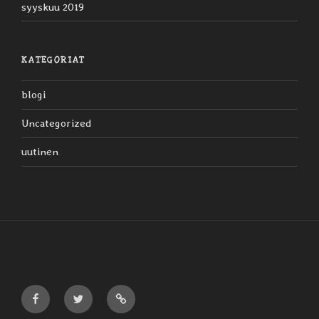
syyskuu 2019
KATEGORIAT
blogi
Uncategorized
uutinen
Liljaiset
Liljaiset
Liljaiset
Facebookissa
Twitterissä
Discogsissa