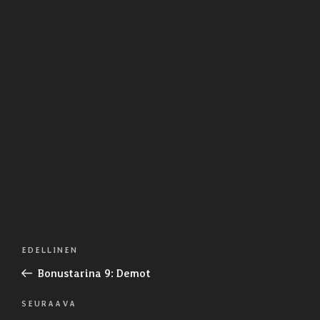
Artikkelien
Edellinen
EDELLINEN
selaus
artikkeli
Bonustarina 9: Demot
Seuraava
SEURAAVA