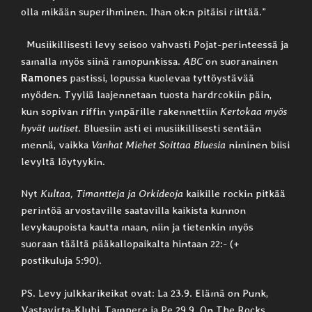
olla mikään superihminen. Ihan ok:n pitäisi riittää.”
Musiikillisesti levy seisoo vahvasti Pojat-perinteessä ja
samalla myös siinä ramopunkissa.
ABC
on suoranainen
Ramones
pastissi, lopussa kuolevaa tyttöystävää
myöden. Tyyliä laajennetaan tuosta hardrcokiin päin,
kun sopivan riffin ympärille rakennettiin
Kertokaa myös
hyvät uutiset
. Bluesiin asti ei musiikillisesti sentään
mennä, vaikka
Vanhat Miehet Soittaa Bluesia
niminen biisi
levyltä löytyykin.
Nyt
Kultaa, Timantteja ja Orkideoja
kaikille rockin pitkää
perintöä arvostaville saatavilla kaikista kunnon
levykaupoista kautta maan, niin ja tietenkin myös
suoraan täältä pääkallopaikalta hintaan 22:- (+
postikuluja 5:90).
PS. Levy julkkarikeikat ovat: La 23.9. Elämä on Punk,
Vastavirta-Klubi, Tampere ja Pe 29.9. On The Rocks,