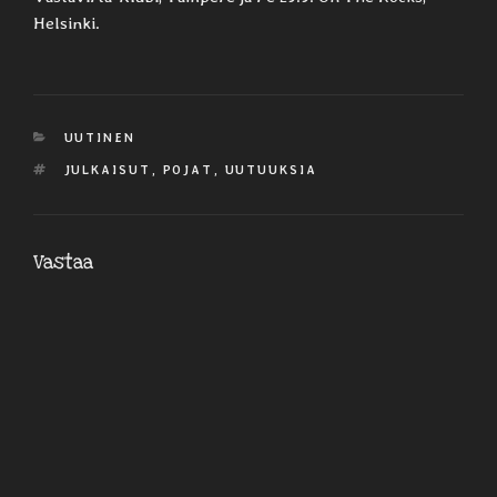
Helsinki.
KATEGORIAT
UUTINEN
AVAINSANAT
JULKAISUT
,
POJAT
,
UUTUUKSIA
Vastaa