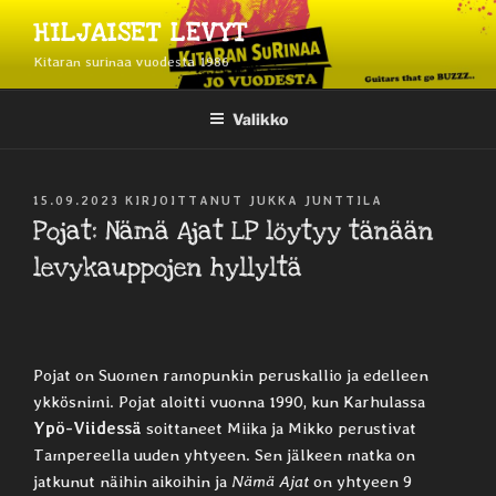
Siirry
HILJAISET LEVYT
sisältöön
Kitaran surinaa vuodesta 1986
Valikko
JULKAISTU
15.09.2023
KIRJOITTANUT
JUKKA JUNTTILA
Pojat: Nämä Ajat LP löytyy tänään
levykauppojen hyllyltä
Pojat on Suomen ramopunkin peruskallio ja edelleen
ykkösnimi. Pojat aloitti vuonna 1990, kun Karhulassa
Ypö-Viidessä
soittaneet Miika ja Mikko perustivat
Tampereella uuden yhtyeen. Sen jälkeen matka on
jatkunut näihin aikoihin ja
Nämä Ajat
on yhtyeen 9