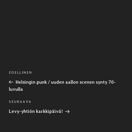
Artikkelien
Edellinen
EDELLINEN
selaus
artikkeli
Helsingin punk / uuden aallon scenen synty 70-
luvulla
Seuraava
SEURAAVA
artikkeli
Levy-yhtiön karkkipäivä!