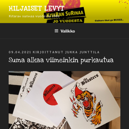
Siirry
HILJAISET LEVYT
sisältöön
Kitaran surinaa vuodesta 1986
Valikko
JULKAISTU
09.04.2021
KIRJOITTANUT
JUKKA JUNTTILA
Suma alkaa viimeinkin purkautua