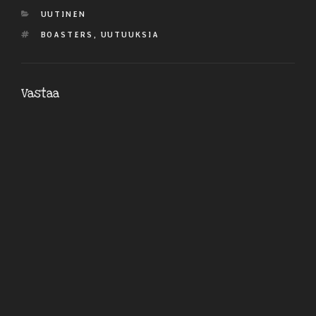
KATEGORIAT
UUTINEN
AVAINSANAT
BOASTERS
,
UUTUUKSIA
Vastaa