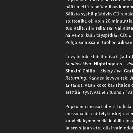
päätin että tehdään ihan kunnon
Säästö sysitä päädyin CD-single
soittoaika oli noin 20 minuuttia
tuumalle, niin sellaisen valmist
halvempi kuin täyspitkän CD:n. 
Pohjoismaissa ei tuohon aikaan
Levylle tulee biisit olivat:
Jalla 
Shadow War
,
Nightingales
–
Po
Shakin’ Chills
–
Skudy Fya
,
Gar
Returning
. Kannen levyyn teki
J
antanut, vaan koko kansitaide o
erittäin tyytyväinen tuohon ”vä
Popkomm messut olivat todella 
messuhallia esittelykioskeja vie
kahdellakymmenellä klubilla joka
ja sen sijaan että olisi vain odot