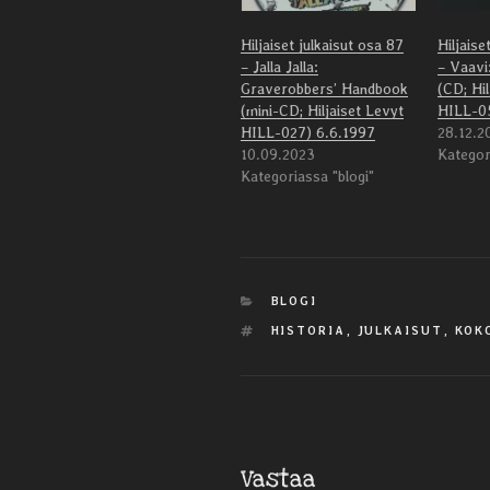
Hiljaiset julkaisut osa 87
Hiljaise
– Jalla Jalla:
– Vaavi
Graverobbers’ Handbook
(CD; Hil
(mini-CD; Hiljaiset Levyt
HILL-05
HILL-027) 6.6.1997
28.12.2
10.09.2023
Kategor
Kategoriassa "blogi"
KATEGORIAT
BLOGI
AVAINSANAT
HISTORIA
,
JULKAISUT
,
KOK
Vastaa