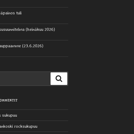
säpainos tuli
aisusuunnitelma (heinäkuu 2026)
kauppaamme (23.6.2026)
Haku
KOMMENTIT
s sukupuu
ankoski rocksukupuu