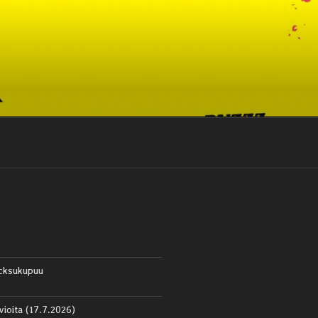
cksukupuu
vioita (17.7.2026)