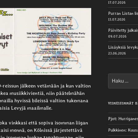
17.07.2026
Purran Listan li
13.07.2026
Päivitetty julk
09.07.2026
Lisäyksiä levy
23.06.2026
Etsi:
D-reissun jälkeen vetämään ja kun valtion
ukea musiikkivientiä, niin päätelmähän
omailla hyvissä bileissä valtion tukemana
VIIMEISIMMÄT 
aisia Levyjä maailmalle.
Pjot
:
Hurrigane
joka vinkkasi että sopiva isomman liigan
isi mennä, on Kölnissä järjestettävä
Pulkkinen
:
Kuus
in isomman luokan tapahtumaan, niin