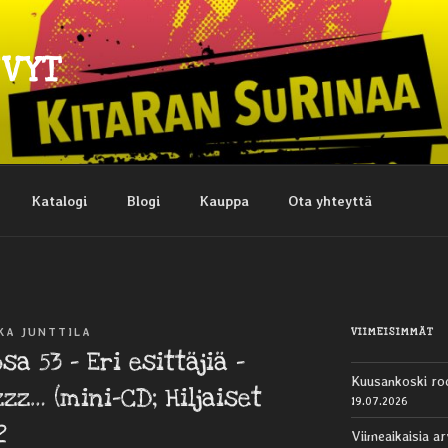
EVYT
Katalogi
Blogi
Kauppa
Ota yhteyttä
VIIMEISIMMÄT
KA JUNTTILA
sa 53 – Eri esittäjiä ‎–
Kuusankoski ro
zz… (mini-CD; Hiljaiset
19.07.2026
2
Viimeaikaisia ar