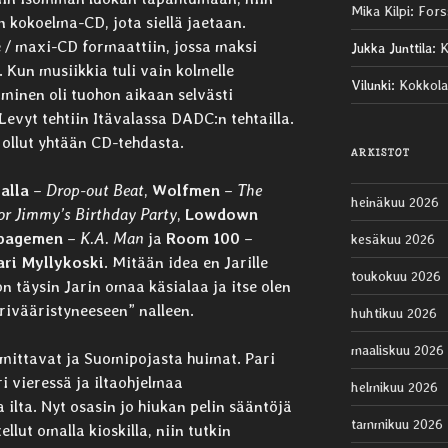
Mika Kilpi
:
Fors
 kokoelma-CD, jota siellä jaetaan.
 / maxi-CD formaattiin, jossa maksi
Jukka Junttila
:
K
. Kun musiikkia tuli vain kolmelle
Vilunki
:
Kokkola
aminen oli tuohon aikaan selvästi
Levyt tehtiin Itävalassa DADC:n tehtailla.
 ollut yhtään CD-tehdasta.
ARKISTOT
Jalla
–
Drop-out Beat
,
Wolfmen
–
The
heinäkuu 2026
or Jimmy’s Birthday Party
,
Lowdown
bagemen
–
K.A. Man
ja
Room 100
–
kesäkuu 2026
ari Myllykoski
. Mitään idea en Jarille
toukokuu 2026
n täysin Jarin omaa käsialaa ja itse olen
rivääristyneeseen” nalleen.
huhtikuu 2026
maaliskuu 2026
mittavat ja Suomipojasta huimat. Pari
ri vieressä ja iltaohjelmaa
helmikuu 2026
 ilta. Nyt osasin jo hiukan pelin sääntöjä
tammikuu 2026
ellut omalla kioskilla, niin tutkin