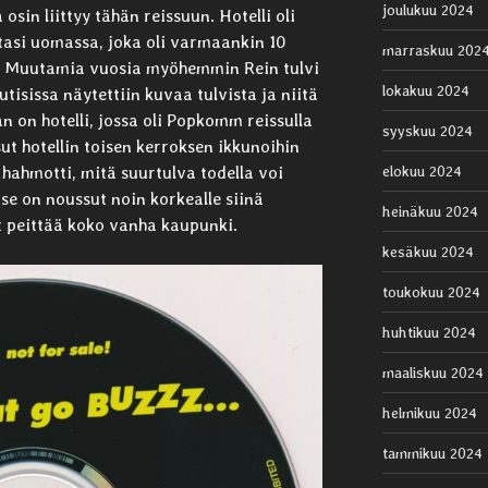
joulukuu 2024
a osin liittyy tähän reissuun. Hotelli oli
rtasi uomassa, joka oli varmaankin 10
marraskuu 202
. Muutamia vuosia myöhemmin Rein tulvi
lokakuu 2024
tisissa näytettiin kuvaa tulvista ja niitä
n on hotelli, jossa oli Popkomm reissulla
syyskuu 2024
ut hotellin toisen kerroksen ikkunoihin
 hahmotti, mitä suurtulva todella voi
elokuu 2024
se on noussut noin korkealle siinä
heinäkuu 2024
t peittää koko vanha kaupunki.
kesäkuu 2024
toukokuu 2024
huhtikuu 2024
maaliskuu 2024
helmikuu 2024
tammikuu 2024