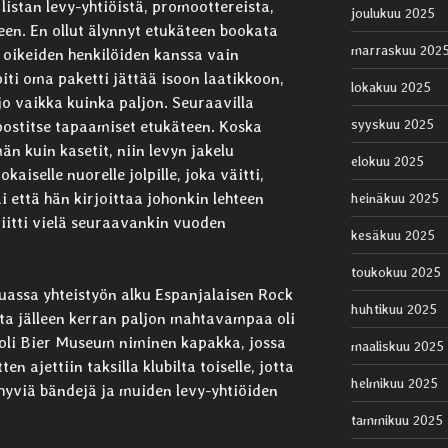
listan levy-yhtiöistä, promoottereista,
joulukuu 2025
tteen. En ollut älynnyt etukäteen bookata
marraskuu 202
 oikeiden henkilöiden kanssa vain
ti oma paketti jättää isoon laatikkoon,
lokakuu 2025
jo vaikka kuinka paljon. Seuraavilla
syyskuu 2025
postitse tapaamiset etukäteen. Koska
n kuin kasetit, niin levyn jakelu
elokuu 2025
kaiselle nuorelle jolpille, joka väitti,
i että hän kirjoittaa johonkin lehteen
heinäkuu 2025
riitti vielä seuraavankin vuoden
kesäkuu 2025
toukokuu 2025
uassa yhteistyön alku Espanjalaisen Rock
huhtikuu 2025
ta jälleen kerran paljon mahtavampaa oli
ä oli Bier Museum niminen kapakka, jossa
maaliskuu 2025
ten ajettiin taksilla klubilta toiselle, jotta
helmikuu 2025
hyviä bändejä ja muiden levy-yhtiöiden
tammikuu 2025