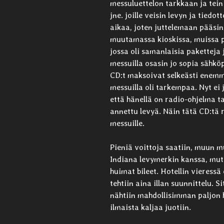
messuluettelon tarkkaan ja tein 
jne. joille veisin levyn ja tiedo
aikaa, joten juttelemaan pääsin
muutamassa kioskissa, muissa pi
jossa oli samanlaisia paketteja 
messuilla osasin jo sopia sähkö
CD:t maksoivat selkeästi enemmä
messuilla oli tarkempaa. Nyt ei jo
että hänellä on radio-ohjelma ta
annettu levyä. Näin tätä CD:tä 
messuille.
Pieniä voittoja saatiin, muun m
Indiana levymerkin kanssa, mut
huimat bileet. Hotellin vieress
tehtiin aina illan suunnittelu. Sit
nähtiin mahdollisimman paljon 
ilmaista kaljaa juotiin.