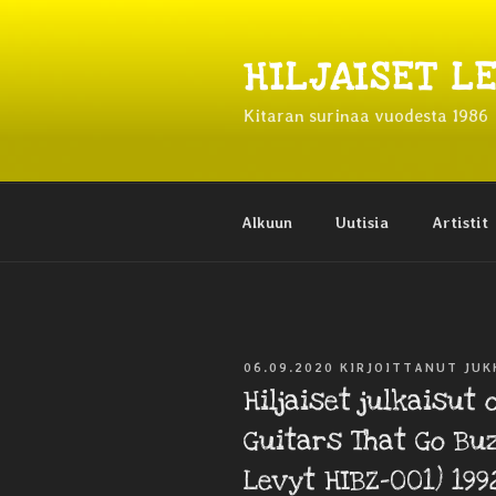
Siirry
sisältöön
HILJAISET L
Kitaran surinaa vuodesta 1986
Alkuun
Uutisia
Artistit
JULKAISTU
06.09.2020
KIRJOITTANUT
JUK
Hiljaiset julkaisut o
Guitars That Go Buz
Levyt HIBZ-001) 199