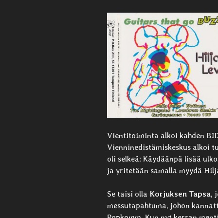
Vientitoiminta alkoi kahden BI
Vienninedistämiskeskus alkoi t
oli selkeä: Käydäänpä lisää ulk
ja yritetään samalla myydä Hilj
Se taisi olla
Korjuksen Tapsa
, 
messutapahtuma, johon kannatta
Popkomm. Kun nyt kerran menti