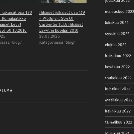
joulukuu 2022
marraskuu 202
t julkaisut osa 130
Hiljaiset julkaisut osa 119
: Romulaatikko
– Wolfmen: Son Of
lokakuu 2022
jaiset Levyt
Carpenter (CD; Hiljaiset
3) 30.10.2016
Levyt ei koodia) 2010
syyskuu 2022
025
29.03.2025
iassa "blogi"
Kategoriassa "blogi"
elokuu 2022
heinäkuu 2022
kesäkuu 2022
toukokuu 2022
huhtikuu 2022
OELMA
maaliskuu 2022
helmikuu 2022
tammikuu 2022
joulukuu 2021