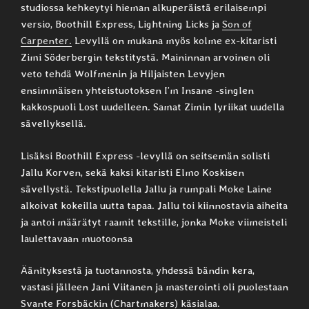
studiossa kehkeytyi hieman alkuperäistä erilaisempi
versio, Boothill Express, Lightning Licks ja
Son of
Carpenter.
Levyllä on mukana myös kolme ex-kitaristi
Zimi Söderbergin tekstitystä. Maininnan arvoinen oli
veto tehdä Wolfmenin ja Hiljaisten Levyjen
ensimmäisen yhteistuotoksen I’m Insane -singlen
kakkospuoli Lost uudelleen. Samat Zimin lyriikat uudella
sävellyksellä.
Lisäksi Boothill Express -levyllä on seitsemän solisti
Jallu Korven, sekä kaksi kitaristi Elmo Koskisen
sävellystä. Tekstipuolella Jallu ja rumpali Moke Laine
alkoivat kokeilla uutta tapaa. Jallu toi kiinnostavia aiheita
ja antoi määrätyt raamit tekstille, jonka Moke viimeisteli
laulettavaan muotoonsa
Äänityksestä ja tuotannosta, yhdessä bändin kera,
vastasi jälleen Jani Viitanen ja masterointi oli puolestaan
Svante Forsbäckin (Chartmakers) käsialaa.