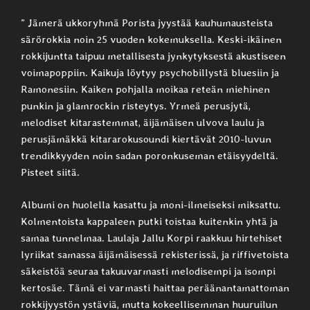
” Jämerä ukkoryhmä Porista jyystää kauhumausteista
särörokkia noin 25 vuoden kokemuksella. Keski-ikäinen
rokkijuntta taipuu metallisesta jynkytyksestä akustiseen
voimapoppiin. Kaikuja löytyy psychobillystä bluesiin ja
Ramonesiin. Kaiken pohjalla moikaa reteän miehinen
punkin ja glamrockin risteytys. Yrmeä perusjytä,
melodiset kitarastemmat, äijämäisen ulvova laulu ja
perusjämäkkä kitararokusoundi kiertävät 2010-luvun
trendikkyyden noin sadan poronkuseman etäisyydeltä.
Pisteet siitä.
Albumi on huolella kasattu ja moni-ilmeiseksi miksattu.
Kolmentoista kappaleen putki toistaa kuitenkin yhtä ja
samaa tunnelmaa. Laulaja Jallu Korpi raakkuu hirtehiset
lyriikat samassa äijämäisessä rekisterissä, ja riffivetoista
säkeistöä seuraa takuuvarmasti melodisempi ja isompi
kertosäe. Tämä ei varmasti haittaa peräänantamattoman
rokkijyystön ystäviä, mutta kokeellisemman huuruilun