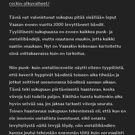
rockin-alkuvaiheet/
Tämä nyt valmistunut sukupuu pitää sisällään loput
Vaasan ennen vuotta 2000 levyttäneet bändit.
Tyylillisesti sukupuussa on ennen kaikkea punk- ja
metallibändejä, mutta muutama muukin, jotta kaikki
saatiin muukaan. Nyt on Vaasakin kokonaan kartoitettu
siinä mittakaavassa kuin on tarkoitus.
Niin punk- kuin metalliscenelle näytti olleen tyypillistä,
että kaverit hyppivät bändistä toiseen aika tiheään ja
jotkut soittivat useammassa bändissä samaan aikaan.
Tämä teki sukupuun piirtämisestä haastavan, koska
viivoja tuli todella paljon. Eiköhän tuosta kuitenkin aika
hyvin selvää saa, jos jaksaa tarkasti viivoja seurata.
Toinen haastavuus sukupuun tekemisessä oli, että kun en
ole isommin metallista innostunut, eikö omasta
levyhyllystä näitä levyjä löydy, niin metallibändien
kanssa joutui tekemään enemmän töitä kuin normaalisti