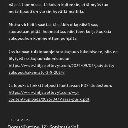
näissä hommissa. Uskoisin kuitenkin, että myös tuo
metallipuoli on varsin hyvällä mallilla.
Mutta virheitä saattaa tässäkin olla; niistä saa,
suorastaan pitää, huomauttaa, niin teen korjattuuksia
sukupuuhun kommenttien pohjalta.
Jos kaipaat tulkintaohjeita sukupuun lukemiseen, niin ne
löytyvät sukupuuhakemistosta:
https://www.hiljaisetlevyt.com/2024/09/02/paivitetty-
sukupuuhakemisto-2-9-2024/
Ja lopuksi: linkki helposti luettavaan PDF-tiedostoon:
https://www.hiljaisetlevyt.com/wp-
content/uploads/2025/04/Vaasa-punk.pdf
JULKAISTU
01.04.2025
Bonustarina 12: Sopimukset