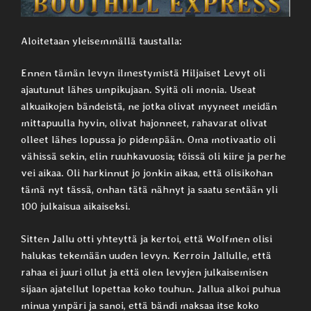
Aloitetaan yleisemmällä taustalla:
Ennen tämän levyn ilmestymistä Hiljaiset Levyt oli
ajautunut lähes umpikujaan. Syitä oli monia. Useat
alkuaikojen bändeistä, ne jotka olivat myyneet meidän
mittapuulla hyvin, olivat hajonneet, rahavarat olivat
olleet lähes lopussa jo pidempään. Oma motivaatio oli
vähissä sekin, elin ruuhkavuosia; töissä oli kiire ja perhe
vei aikaa. Oli harkinnut jo jonkin aikaa, että olisikohan
tämä nyt tässä, onhan tätä nähnyt ja saatu sentään yli
100 julkaisua aikaiseksi.
Sitten Jallu otti yhteyttä ja kertoi, että Wolfmen olisi
halukas tekemään uuden levyn. Kerroin Jallulle, että
rahaa ei juuri ollut ja että olen levyjen julkaisemisen
sijaan ajatellut lopettaa koko touhun. Jallua alkoi puhua
minua ympäri ja sanoi, että bändi maksaa itse koko