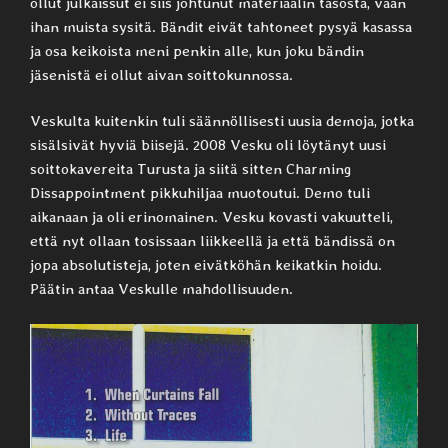
ollut julkaissut ei siis johtunut materiaalin tasosta, vaan
ihan muista sysitä. Bändit eivät tahtoneet pysyä kasassa
ja osa keikoista meni penkin alle, kun joku bändin
jäsenistä ei ollut aivan soittokunnossa.
Veskulta kuitenkin tuli säännöllisesti uusia demoja, jotka
sisälsivät hyviä biisejä. 2008 Vesku oli löytänyt uusi
soittokavereita Turusta ja siitä sitten Charming
Dissappointment pikkuhiljaa muotoutui. Demo tuli
aikanaan ja oli erinomainen. Vesku kovasti vakuutteli,
että nyt ollaan tosissaan liikkeellä ja että bändissä on
jopa absolutisteja, joten eivätköhän keikatkin hoidu.
Päätin antaa Veskulle mahdollisuuden.