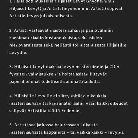
1. Tällä sopimuksella Hiljaiset Levyt (myöhemmin
Hiljaiset Levyt) ja Artisti (myöhemmin Artisti) sopivat
Artistin levyn julkaisemisesta.
2. Artisti vastaavat masternauhan ja painovalmiin
kansimateriaalin kustannuksista, sekä niiden
hienovaraisesta sekä hellästä toimittamisesta Hiljaisille
Levyille.
3. Hiljaiset Levyt maksaa levyn masteroinnin ja CD:n
fyysisen valmistuksen ja hoitaa asiaan liittyvät
paperihommat todellisella ammattitaidolla.
4. Hiljaisille Levyille ei siirry mitään oikeuksia
masternauhaan tai kansimateriaalin, vaan kaikki oikeudet
säilyvät Artistilla täältä Eedeniin.
5. Artisti saa jatkossa halutessaan julkaista
masternauhasta kappaleita – tai vaikka kaikki – levyinä