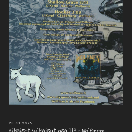
JULKAISTU
28.03.2025
Hiljaiset julkaisut osa 118 – Wolfmen: