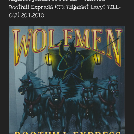
Boothill Express (CD; Hiljaiset Levyt HILL-
047) 20.1.2010