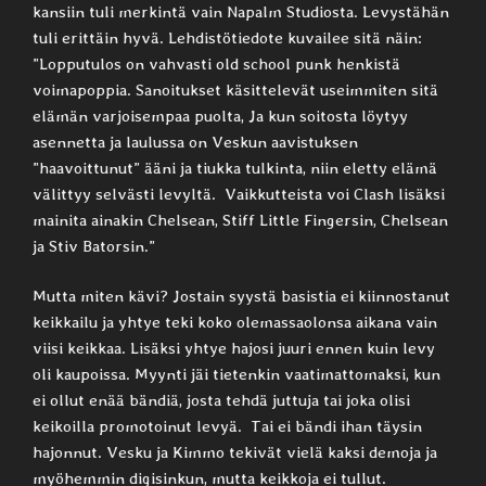
kansiin tuli merkintä vain Napalm Studiosta. Levystähän
tuli erittäin hyvä. Lehdistötiedote kuvailee sitä näin:
”Lopputulos on vahvasti old school punk henkistä
voimapoppia. Sanoitukset käsittelevät useimmiten sitä
elämän varjoisempaa puolta, Ja kun soitosta löytyy
asennetta ja laulussa on Veskun aavistuksen
”haavoittunut” ääni ja tiukka tulkinta, niin eletty elämä
välittyy selvästi levyltä. Vaikkutteista voi Clash lisäksi
mainita ainakin Chelsean, Stiff Little Fingersin, Chelsean
ja Stiv Batorsin.”
Mutta miten kävi? Jostain syystä basistia ei kiinnostanut
keikkailu ja yhtye teki koko olemassaolonsa aikana vain
viisi keikkaa. Lisäksi yhtye hajosi juuri ennen kuin levy
oli kaupoissa. Myynti jäi tietenkin vaatimattomaksi, kun
ei ollut enää bändiä, josta tehdä juttuja tai joka olisi
keikoilla promotoinut levyä. Tai ei bändi ihan täysin
hajonnut. Vesku ja Kimmo tekivät vielä kaksi demoja ja
myöhemmin digisinkun, mutta keikkoja ei tullut.