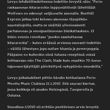
Levyn lehdistötiedotteessa todettiin levystä näin: ”Porin
raskaamman kitararockin leppymättömät lähettiläät
Wolfmen on edennyt neljännelle asemalle. Boothill
Express jatkaa toki kolmen aiemman täyspitkän
suuntalinjoilla, mutta se sisältää ylivoimaisesti
parhaimman ja monipuolisimman biisikattauksen. 13
biisin voimin roimitaan ”punkin saastuttamaa
kitararockia” – kuten eräässä arviossa osuvasti todettiin
– välillä lähestyen jopa outlaw bluesia ja powerpoppia.
Pääpaino on kuitenkin siinä tutussa reseptissä missä
kohtaavaan niin The Clash, Slade kuin muutkin 70-luvun
tajunnanräjäyttäjät päivitettynä nykypäivän soundeilla.”
Levyn julkaisubileet pittiin bändin kotiluolassa Porin
Monttu Music Clubissa 22.1.2010. Sitä seurasi kiertue,
jossa keikkoja oli ainakin Helsingissä, Tamperella ja
Oulussa.
Soundissa 2/2010 oli erittäin positiivinen arvio levystä: