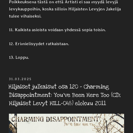
Poikkeuksena tästä on että Artisti ei saa myydä levyjä
levykauppoihin, koska silloin Hiljaisten Levyjen Jakelija
tulee vihaiseksi.
11. Kaikista asioista voidaan yhdessä sopia toisin.
12. Erimielisyydet ratkaistaan.
13. Loppu.
JULKAISTU
31.03.2025
Hiljaiset julkaisut osa 120 – Charming
Disappointment: You’ve Been Here Too (CD;
Hiljaiset Levyt HILL-048) elokuu 2011