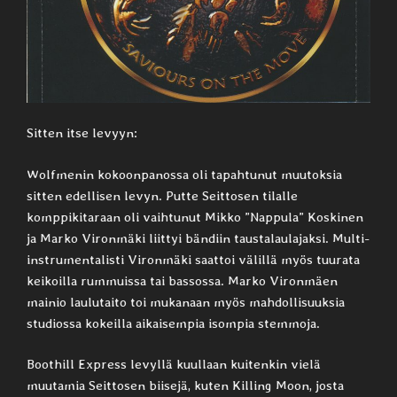
Sitten itse levyyn:
Wolfmenin kokoonpanossa oli tapahtunut muutoksia
sitten edellisen levyn. Putte Seittosen tilalle
komppikitaraan oli vaihtunut Mikko ”Nappula” Koskinen
ja Marko Vironmäki liittyi bändiin taustalaulajaksi. Multi-
instrumentalisti Vironmäki saattoi välillä myös tuurata
keikoilla rummuissa tai bassossa. Marko Vironmäen
mainio laulutaito toi mukanaan myös mahdollisuuksia
studiossa kokeilla aikaisempia isompia stemmoja.
Boothill Express levyllä kuullaan kuitenkin vielä
muutamia Seittosen biisejä, kuten Killing Moon, josta