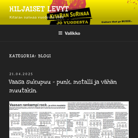
Siirry
HILJAISET LEVYT
sisältöön
Kitaran surinaa vuodesta 1986
Valikko
KATEGORIA:
BLOGI
JULKAISTU
21.04.2025
Vaasa sukupuu – punk, metalli ja vähän
muutakin.