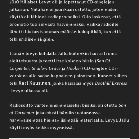
2010 Hiljaiset Levyt oli jo lopettanut CD-singlejen
julkaisun. Niitähän ei juurikaan ostettu, joten niiden
käyttö oli lähinnä radiopromoiksi. Olin laskenut, että
promotio tuli selvästi halvemmaksi, vaikka radioille
lähetti hiukan isomman määrän kokopitkää, kun että
teki erillisen singlen.
Tämän levyn kohdalla Jallu kuitenkin harrasti oma-
aloitteisuutta ja teetti itse kolmen biisin (
Son Of
Carpenter, Shallow Grave
ja
Hooker
) CD-singlen CDr-
versiona alle sadan kappaleen painoksen. Kannet siihen
teki
Kari Kuusinen
, jonka käsialaa myös
Boothill Express
-levyn ulkoasu oli.
Radiosoitto varten ensimmäiseksi biisiksi oli otettu
Son
of Carpenter
joka edusti bändin tuotannossa
harvinaisempaa hieman iisimpää materiaalia. Levyä Jallu
käytti myös keikka myynnissä.