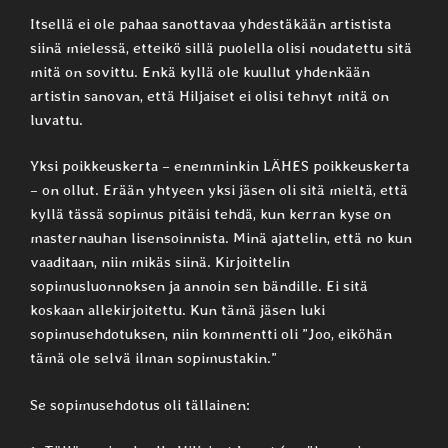
Itsellä ei ole pahaa sanottavaa yhdestäkään artistista
siinä mielessä, etteikö sillä puolella olisi noudatettu sitä
mitä on sovittu. Enkä kyllä ole kuullut yhdenkään
artistin sanovan, että Hiljaiset ei olisi tehnyt mitä on
luvattu.
Yksi poikkeuskerta – enemminkin LÄHES poikkeuskerta
– on ollut. Erään yhtyeen yksi jäsen oli sitä mieltä, että
kyllä tässä sopimus pitäisi tehdä, kun kerran kyse on
masternauhan lisensoinnista. Minä ajattelin, että no kun
vaaditaan, niin mikäs siinä. Kirjoittelin
sopimusluonnoksen ja annoin sen bändille. Ei sitä
koskaan allekirjoitettu. Kun tämä jäsen luki
sopimusehdotuksen, niin kommentti oli ”Joo, eiköhän
tämä ole selvä ilman sopimustakin.”
Se sopimusehdotus oli tällainen: