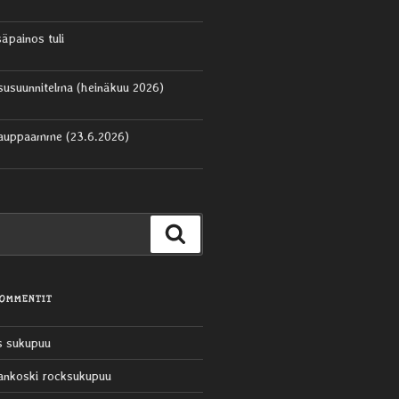
säpainos tuli
aisusuunnitelma (heinäkuu 2026)
kauppaamme (23.6.2026)
Haku
KOMMENTIT
s sukupuu
ankoski rocksukupuu