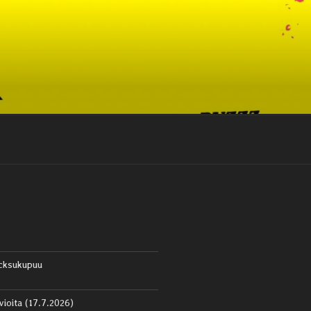
cksukupuu
vioita (17.7.2026)