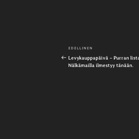
Artikkelien
Edellinen
EDELLINEN
selaus
artikkeli
Levykauppapäivä – Purran list
Nälkämailla ilmestyy tänään.