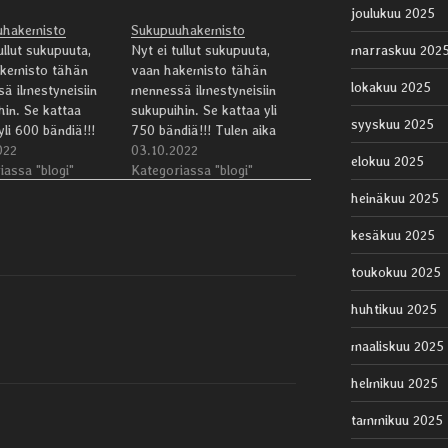
joulukuu 2025
uhakemisto
Sukupuuhakemisto
ullut sukupuuta,
Nyt ei tullut sukupuuta,
marraskuu 202
kemisto tähän
vaan hakemisto tähän
lokakuu 2025
ä ilmestyneisiin
mennessä ilmestyneisiin
hin. Se kattaa
sukupuihin. Se kattaa yli
syyskuu 2025
 yli 600 bändiä!!!
750 bändiä!!! Tulen aika
ka ajoin
022
ajoin ylläpitämään
03.10.2022
elokuu 2025
ämään hakemistoa,
iassa "blogi"
hakemistoa, eli lisään
Kategoriassa "blogi"
än siihen uusien
siihen uusien sukupuiden
heinäkuu 2025
den yhtyeet, mutta
yhtyeet, mutta tämä
sääminen ei
lisääminen ei tapahdu aina
kesäkuu 2025
 aina uuden
uuden sukupuun
n valmistuessa.
valmistuessa. Muutama –
toukokuu 2025
a sana
tai no aika monta – sanaa
huhtikuu 2025
tosta: Siinä on
hakemistosta: Siinä on
 kaikki ne bändit /
mainittu kaikki ne bändit…
maaliskuu 2025
 joista on
ussa…
helmikuu 2025
tammikuu 2025