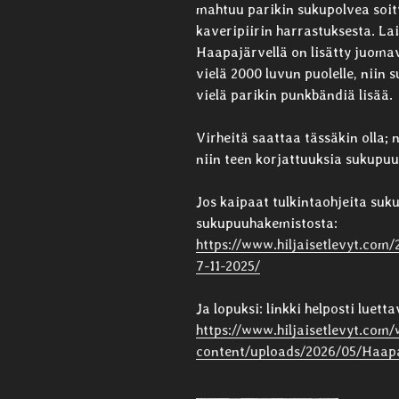
mahtuu parikin sukupolvea soitta
kaveripiirin harrastuksesta. La
Haapajärvellä on lisätty juomav
vielä 2000 luvun puolelle, niin su
vielä parikin punkbändiä lisää.
Virheitä saattaa tässäkin olla; 
niin teen korjattuuksia sukupu
Jos kaipaat tulkintaohjeita suk
sukupuuhakemistosta:
https://www.hiljaisetlevyt.com
7-11-2025/
Ja lopuksi: linkki helposti luet
https://www.hiljaisetlevyt.com/
content/uploads/2026/05/Haapa