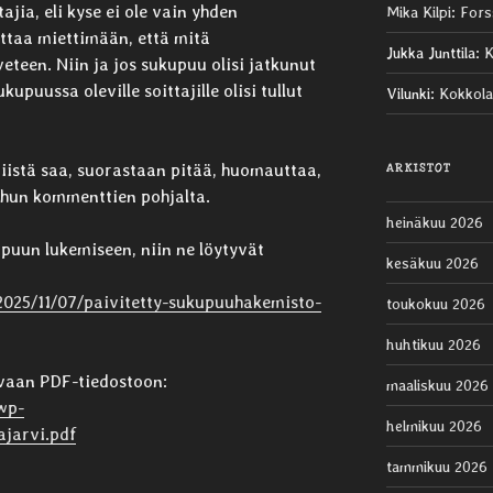
jia, eli kyse ei ole vain yhden
Mika Kilpi
:
Fors
ittaa miettimään, että mitä
Jukka Junttila
:
K
eteen. Niin ja jos sukupuu olisi jatkunut
kupuussa oleville soittajille olisi tullut
Vilunki
:
Kokkola
niistä saa, suorastaan pitää, huomauttaa,
ARKISTOT
uhun kommenttien pohjalta.
heinäkuu 2026
upuun lukemiseen, niin ne löytyvät
kesäkuu 2026
/2025/11/07/paivitetty-sukupuuhakemisto-
toukokuu 2026
huhtikuu 2026
tavaan PDF-tiedostoon:
maaliskuu 2026
wp-
helmikuu 2026
jarvi.pdf
tammikuu 2026