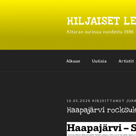
Siirry
sisältöön
HILJAISET L
Kitaran surinaa vuodesta 1986
Alkuun
Uutisia
Artistit
JULKAISTU
10.05.2026
KIRJOITTANUT
JUK
Haapajärvi rocksu