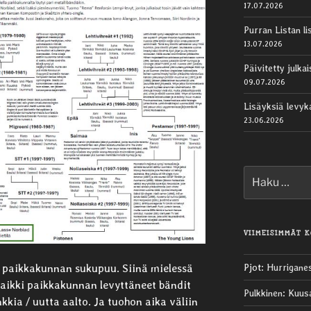
17.07.2026
Purran Listan li
13.07.2026
Päivitetty julk
09.07.2026
Lisäyksiä levy
23.06.2026
Etsi:
VIIMEISIMMÄT 
 paikkakunnan sukupuu. Siinä mielessä
Pjot
:
Hurrigane
 kaikki paikkakunnan levyttäneet bändit
Pulkkinen
:
Kuus
kia / uutta aalto. Ja tuohon aika väliin