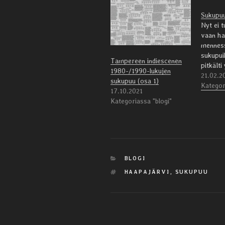
Sukupu
Nyt ei t
vaan ha
menness
sukupui
Tampereen indiescenen
pitkälti
1980-/1990-lukujen
Tulen ai
21.02.2
sukupuu (osa 1)
ylläpit
Kategor
17.10.2021
eli lisä
Kategoriassa "blogi"
sukupui
tämä li
tapahdu
sukupuu
Muutam
hakemis
KATEGORIAT
BLOGI
mainittu
AVAINSANAT
HAAPAJÄRVI
,
SUKUPUU
artistit,
sukupu