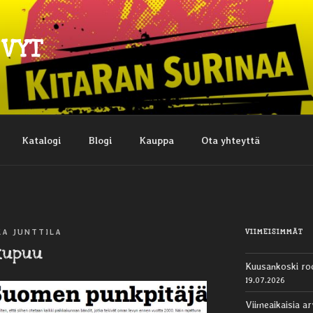
EVYT
Katalogi
Blogi
Kauppa
Ota yhteyttä
VIIMEISIMMÄT
KA JUNTTILA
kupuu
Kuusankoski ro
19.07.2026
Viimeaikaisia ar