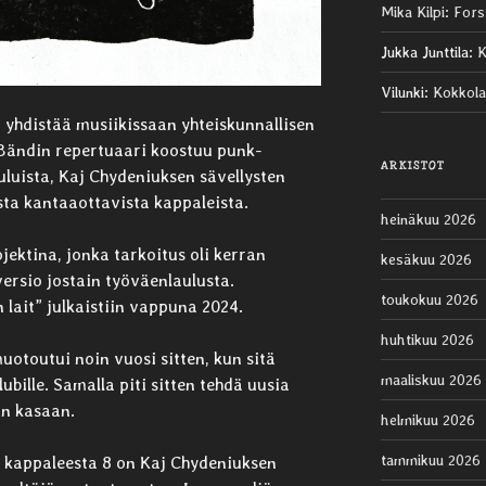
Mika Kilpi
:
Fors
Jukka Junttila
:
K
Vilunki
:
Kokkola
a yhdistää musiikissaan yhteiskunnallisen
Bändin repertuaari koostuu punk-
ARKISTOT
uluista, Kaj Chydeniuksen sävellysten
sta kantaaottavista kappaleista.
heinäkuu 2026
jektina, jonka tarkoitus oli kerran
kesäkuu 2026
ersio jostain työväenlaulusta.
toukokuu 2026
lait” julkaistiin vappuna 2024.
huhtikuu 2026
uotoutui noin vuosi sitten, kun sitä
maaliskuu 2026
ubille. Samalla piti sitten tehdä uusia
in kasaan.
helmikuu 2026
tammikuu 2026
3 kappaleesta 8 on Kaj Chydeniuksen