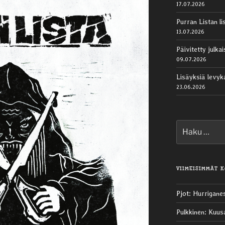
17.07.2026
Purran Listan li
13.07.2026
Päivitetty julk
09.07.2026
Lisäyksiä levy
23.06.2026
Etsi:
VIIMEISIMMÄT 
Pjot
:
Hurrigane
Pulkkinen
:
Kuus