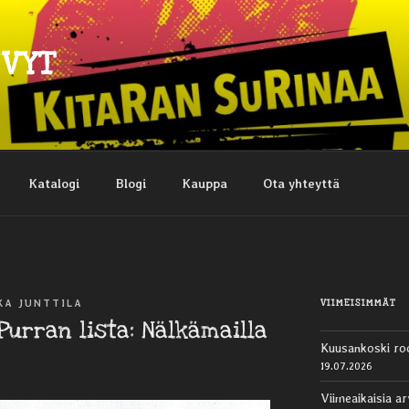
EVYT
Katalogi
Blogi
Kauppa
Ota yhteyttä
VIIMEISIMMÄT
KA JUNTTILA
Purran lista: Nälkämailla
Kuusankoski ro
19.07.2026
Viimeaikaisia ar