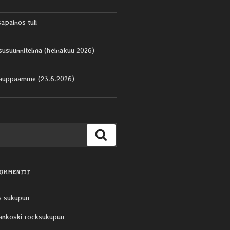
säpainos tuli
aisusuunnitelma (heinäkuu 2026)
kauppaamme (23.6.2026)
Haku
KOMMENTIT
s sukupuu
ankoski rocksukupuu