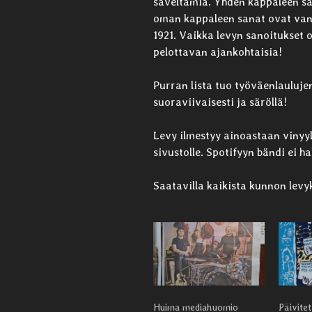
säveltämiä. Yhden kappaleen sä
oman kappaleen sanat ovat vanh
1921. Vaikka levyn sanoitukset 
pelottavan ajankohtaisia!
Purran lista tuo työväenlauluj
suoraviivaisesti ja säröllä!
Levy ilmestyy ainoastaan vinyy
sivustolle. Spotifyyn bändi ei h
Saatavilla kaikista kunnon levy
Huima mediahuomio
Päivitet