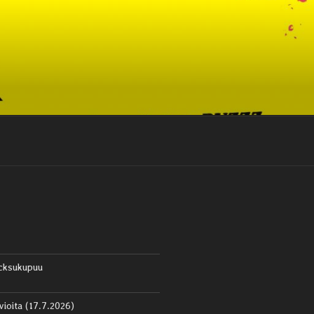
cksukupuu
vioita (17.7.2026)