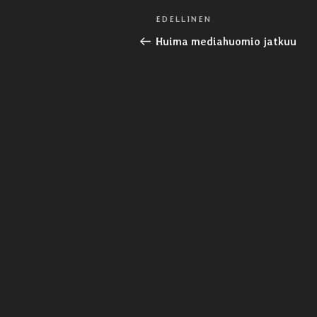
Artikkelien
Edellinen
EDELLINEN
selaus
artikkeli
Huima mediahuomio jatkuu