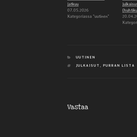
jatkuu
julkais
07.05.2026
(huhtik
Kategoriassa "uutinen"
20.04.2
Kategor
KATEGORIAT
UUTINEN
AVAINSANAT
JULKAISUT
,
PURRAN LISTA
Vastaa