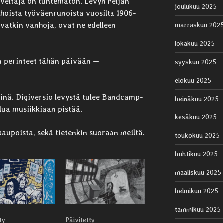
veltäjä on tuntematon. Levyn neljän
joulukuu 2025
oista työväenrunoista vuosilta 1906-
ovatkin vanhoja, ovat ne edelleen
marraskuu 202
lokakuu 2025
en perinteet tähän päivään —
syyskuu 2025
elokuu 2025
linä. Digiversio levystä tulee Bandcamp-
heinäkuu 2025
alua musiikkiaan pistää.
kesäkuu 2025
kaupoista, sekä tietenkin suoraan meiltä.
toukokuu 2025
huhtikuu 2025
maaliskuu 2025
helmikuu 2025
tammikuu 2025
ty
Päivitetty