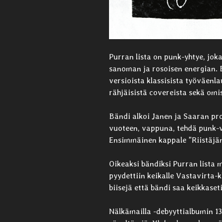
Purran lista on punk-yhtye, jok
sanoman ja rosoisen energian. 
versioista klassisista työväenla
rähjäisistä covereista sekä omi
Bändi alkoi Janen ja Saaran pro
vuoteen, vappuna, tehdä punk-v
Ensimmäinen kappale ”Riistäjän 
Oikeaksi bändiksi Purran lista m
pyydettiin keikalle Vastavirta-kl
biisejä että bändi saa keikkaset
Nälkämailla -debyyttialbumin 1