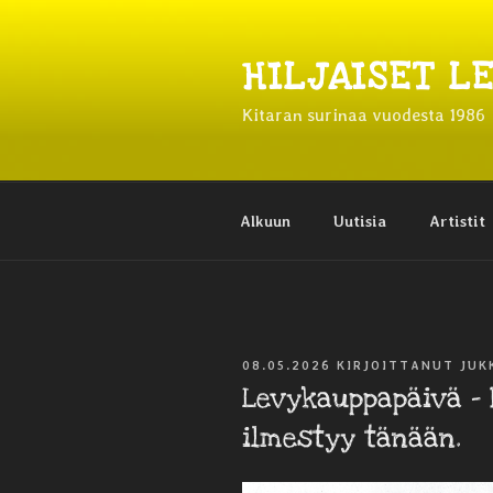
Siirry
sisältöön
HILJAISET L
Kitaran surinaa vuodesta 1986
Alkuun
Uutisia
Artistit
JULKAISTU
08.05.2026
KIRJOITTANUT
JUK
Levykauppapäivä – 
ilmestyy tänään.