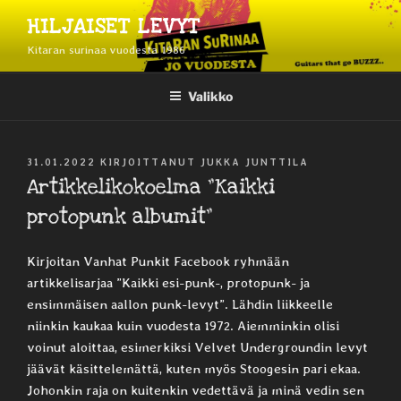
Siirry
HILJAISET LEVYT
sisältöön
Kitaran surinaa vuodesta 1986
Valikko
JULKAISTU
31.01.2022
KIRJOITTANUT
JUKKA JUNTTILA
Artikkelikokoelma ”Kaikki
protopunk albumit”
Kirjoitan Vanhat Punkit Facebook ryhmään
artikkelisarjaa ”Kaikki esi-punk-, protopunk- ja
ensimmäisen aallon punk-levyt”. Lähdin liikkeelle
niinkin kaukaa kuin vuodesta 1972. Aiemminkin olisi
voinut aloittaa, esimerkiksi Velvet Undergroundin levyt
jäävät käsittelemättä, kuten myös Stoogesin pari ekaa.
Johonkin raja on kuitenkin vedettävä ja minä vedin sen