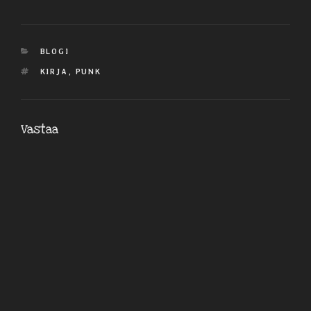
KATEGORIAT
BLOGI
AVAINSANAT
KIRJA
,
PUNK
Vastaa