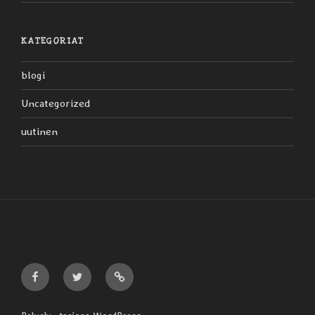
KATEGORIAT
blogi
Uncategorized
uutinen
Liljaiset
Liljaiset
Liljaiset
Facebookissa
Twitterissä
Discogsissa