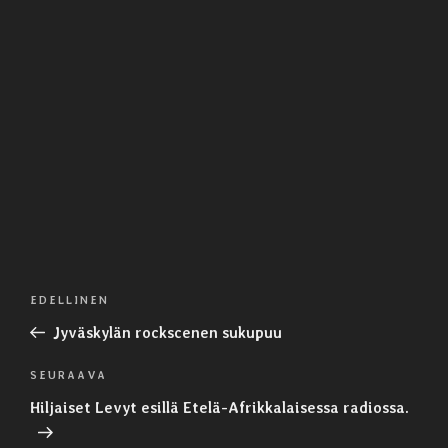
Artikkelien
Edellinen
EDELLINEN
selaus
artikkeli
Jyväskylän rockscenen sukupuu
Seuraava
SEURAAVA
artikkeli
Hiljaiset Levyt esillä Etelä-Afrikkalaisessa radiossa.