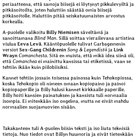
periaatteena, että samoja biisejä ei löytynyt pikkulevyiltä ja
pitkäsoitoilta, joten haluttiin säästää omia biisejä
pitkäsoitolle. Haluttiin pitää seiskatuumaisten arvostus
korkealla.
A-puolelle valikoitu
Billy Niemisen
säveltämä ja
sanoittamana
Blind Man
. Sillä soittaa vierailevana artistina
viulua
Eeva Levä
. Kääntöpuolelle tulivat Garbagemenin
versiot
Sex-Gang Childrenin
Song & Legendistä
ja
Link
Wrayn
Comanchesta
. Sitä en muista, että mikä idea siinä oli,
että
Comanchea
ei mainittu kansissa tai etiketissä, vaan se
tehtiin ikään kuin piilobiisiksi.
Kannet tehtiin jossain toisessa painossa kuin Tehokopiossa,
koska Tehokopio oli nimeen omaan kopiopaino ja painoi
kopiopaperille ja Billy halusi kannet kirkkaalle paperille.
Billy hoiti kansien painatuksen ja kansista tuli normaalia
isompia. Ei mitenkään iso ongelma, mutta ne eivät mahdu
normaalien suojamuovien sisään.
Takakanteen tuli A-puolen biisin teksti ja iso liuta teknisiä
tietoja. Nuo tiedot ovat Billyn huumoria ja eivät tietenkään