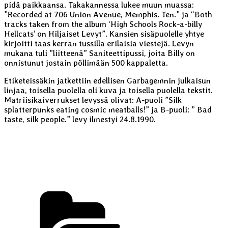
pidä paikkaansa. Takakannessa lukee muun muassa:
”Recorded at 706 Union Avenue, Memphis. Ten.” ja “Both
tracks taken from the album ‘High Schools Rock-a-billy
Hellcats’ on Hiljaiset Levyt”. Kansien sisäpuolelle yhtye
kirjoitti taas kerran tussilla erilaisia viestejä. Levyn
mukana tuli ”liitteenä” Saniteettipussi, joita Billy on
onnistunut jostain pöllimään 500 kappaletta.
Etiketeissäkin jatkettiin edellisen Garbagemnin julkaisun
linjaa, toisella puolella oli kuva ja toisella puolella tekstit.
Matriisikaiverrukset levyssä olivat: A-puoli ”Silk
splatterpunks eating cosmic meatballs!” ja B-puoli: ” Bad
taste, silk people.” levy ilmestyi 24.8.1990.
Kategoriat