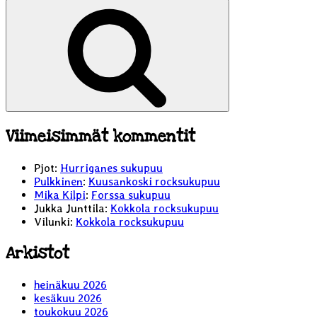
Haku
Viimeisimmät kommentit
Pjot
:
Hurriganes sukupuu
Pulkkinen
:
Kuusankoski rocksukupuu
Mika Kilpi
:
Forssa sukupuu
Jukka Junttila
:
Kokkola rocksukupuu
Vilunki
:
Kokkola rocksukupuu
Arkistot
heinäkuu 2026
kesäkuu 2026
toukokuu 2026