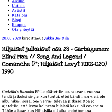
Alkuun
Uutisia
Artistit
Katalogi
Blogi
Kauppa
Ota yhteyttä
Julkaistu
28.05.2020
kirjoittanut
Jukka Junttila
Hiljaiset julkaisut osa 28 – Garbagemen:
Blind Man // Song And Legend /
Comanche (7”; Hiljaiset Levyt HIKS-020)
1990
Godzilla’s Bazooka
EP:lle päätettiin seuraavana vuonna
tehdä jatkoksi single, kun tuntui, ettei bändi ihan vielä ole
albumikunnossa. Sen verran tulevaa pitkäsoittoa jo
ajateltiin, että levyn kolmesta biisistä kaksi oli covereita.
Tähän aikaan kun Hiljaisilla oli aika ehdottomana