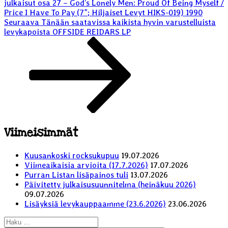
julkaisut osa 27 – God’s Lonely Men: Proud Of Being Myself /
Price I Have To Pay (7”; Hiljaiset Levyt HIKS-019) 1990
Seuraava
Seuraava
Tänään saatavissa kaikista hyvin varustelluista
artikkeli
levykapoista OFFSIDE REIDARS LP
Viimeisimmät
Kuusankoski rocksukupuu
19.07.2026
Viimeaikaisia arvioita (17.7.2026)
17.07.2026
Purran Listan lisäpainos tuli
13.07.2026
Päivitetty julkaisusuunnitelma (heinäkuu 2026)
09.07.2026
Lisäyksiä levykauppaamme (23.6.2026)
23.06.2026
Etsi: