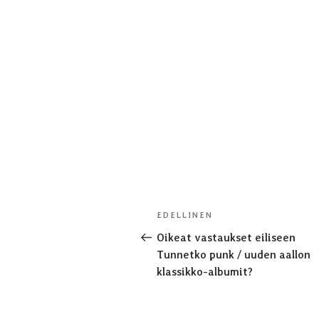
Artikkelien
Edellinen
EDELLINEN
selaus
artikkeli
Oikeat vastaukset eiliseen
Tunnetko punk / uuden aallon
klassikko-albumit?