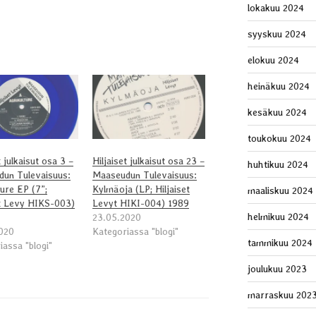
lokakuu 2024
syyskuu 2024
elokuu 2024
heinäkuu 2024
kesäkuu 2024
toukokuu 2024
t julkaisut osa 3 –
Hiljaiset julkaisut osa 23 –
huhtikuu 2024
un Tulevaisuus:
Maaseudun Tulevaisuus:
ture EP (7”;
Kylmäoja (LP; Hiljaiset
maaliskuu 2024
et Levy HIKS-003)
Levyt ‎HIKI-004) 1989
helmikuu 2024
23.05.2020
020
Kategoriassa "blogi"
tammikuu 2024
iassa "blogi"
joulukuu 2023
marraskuu 202