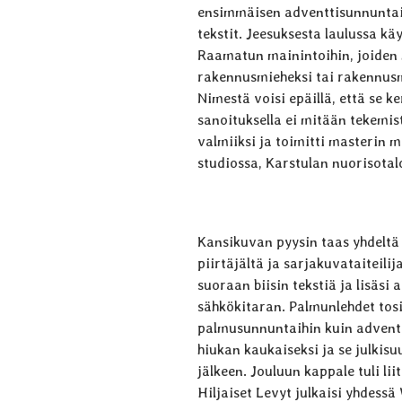
ensimmäisen adventtisunnuntai
tekstit. Jeesuksesta laulussa kä
Raamatun mainintoihin, joiden 
rakennus­mieheksi tai rakennus­m
Nimestä voisi epäillä, että se k
sanoituksella ei mitään tekemis
valmiiksi ja toimitti masterin m
studiossa, Karstulan nuorisotalo
Kansikuvan pyysin taas yhdeltä 
piirtäjältä ja sarjakuvataiteilij
suoraan biisin tekstiä ja lisäsi 
sähkökitaran. Palmunlehdet tos
palmusunnuntaihin kuin adventti
hiukan kaukaiseksi ja se julkisuu
jälkeen. Jouluun kappale tuli l
Hiljaiset Levyt julkaisi yhdes