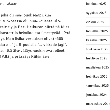
iin mukaan.
lokakuu 2025
syyskuu 2025
, joka oli monipuolisempi, kun
ite. Vihkosessa oli muun muassa
Ulo-
elokuu 2025
sittely ja
Pasi Heikuran
piirtämä Mies
heinäkuu 2025
nostettiin helmikuussa ilmestyvää LP:tä
ynyt. Matriisikaiveruukset olivat tällä
kesäkuu 2025
dare …” ja B-puolella ”… viskade jag!”.
toukokuu 2025
e mikä älynväläys nuokin ovat olleet.
TV:llä ja prässäys Riihimäen
huhtikuu 2025
maaliskuu 2025
helmikuu 2025
tammikuu 2025
joulukuu 2024
marraskuu 202