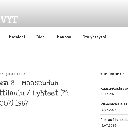
EVYT
Katalogi
Blogi
Kauppa
Ota yhteyttä
VIIMEISIMMÄT
KA JUNTTILA
 osa 8 – Maaseudun
Kuusankoski ro
tilaulu / Lyhteet (7”;
19.07.2026
007) 1987
Viimeaikaisia ar
17.07.2026
Purran Listan li
13.07.2026