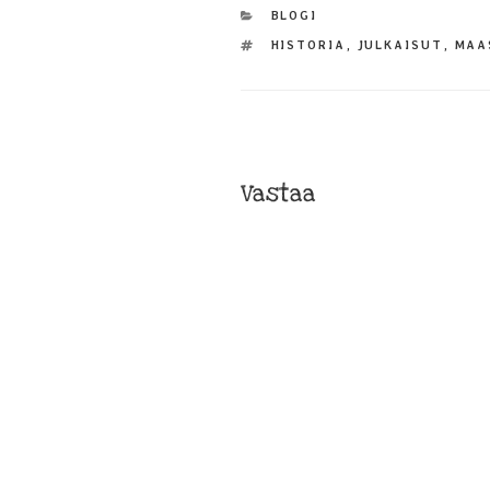
KATEGORIAT
BLOGI
AVAINSANAT
HISTORIA
,
JULKAISUT
,
MAA
Vastaa