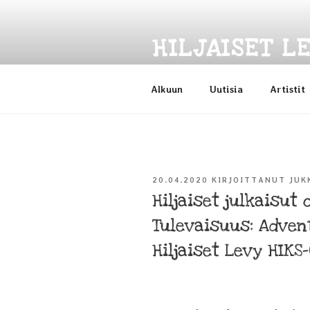
Siirry
sisältöön
HILJAISET L
Kitaran surinaa vuodesta 1986
Alkuun
Uutisia
Artistit
JULKAISTU
20.04.2020
KIRJOITTANUT
JUK
Hiljaiset julkaisut
Tulevaisuus: Advent
Hiljaiset Levy HIKS-