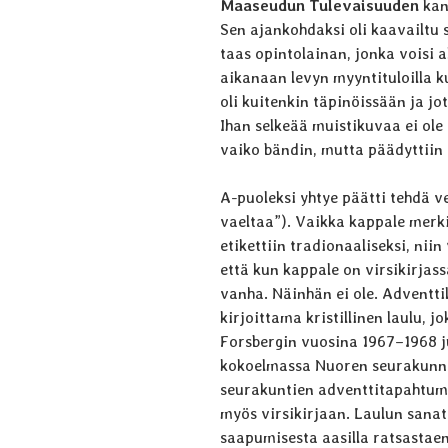
Maaseudun Tulevaisuuden
kan
Sen ajankohdaksi oli kaavailtu 
taas opintolainan, jonka voisi a
aikanaan levyn myyntituloilla ku
oli kuitenkin täpinöissään ja jo
Ihan selkeää muistikuvaa ei ole
vaiko bändin, mutta päädyttiin 
A-puoleksi yhtye päätti tehdä v
vaeltaa”). Vaikka kappale merki
etikettiin tradionaaliseksi, nii
että kun kappale on virsikirjassa
vanha. Näinhän ei ole. Adventti
kirjoittama kristillinen laulu, 
Forsbergin vuosina 1967–1968 j
kokoelmassa Nuoren seurakunnan 
seura­kuntien adventtitapahtum
myös virsi­kirjaan. Laulun sana
saapumisesta aasilla ratsastae