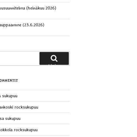
aisusuunnitelma (heinäkuu 2026)
kauppaamme (23.6.2026)
Haku
KOMMENTIT
s sukupuu
ankoski rocksukupuu
sa sukupuu
okkola rocksukupuu