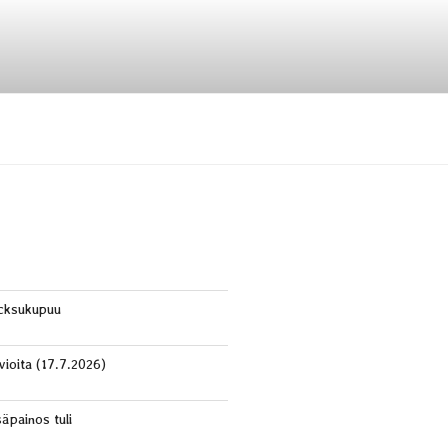
cksukupuu
vioita (17.7.2026)
säpainos tuli