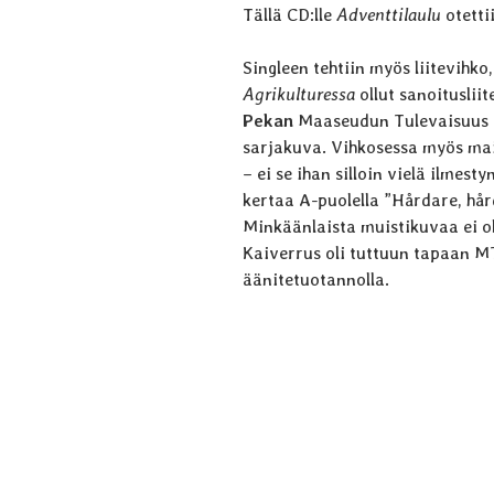
Tällä CD:lle
Adventtilaulu
otett
Singleen tehtiin myös liitevihko
Agrikulturessa
ollut sanoitusli
Pekan
Maaseudun Tulevaisuus e
sarjakuva. Vihkosessa myös mai
– ei se ihan silloin vielä ilmest
kertaa A-puolella ”Hårdare, hår
Minkäänlaista muistikuvaa ei ol
Kaiverrus oli tuttuun tapaan M
äänitetuotannolla.