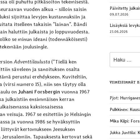
ssa oli puhuttu pitkäsoiton tekemisestä.
Päivitetty julk
seuraavan vuoden alkua – silloin saisin
09.07.2026
luksi sijoittaa levyjen kustannuksiin ja
itata itselleen takaisin ”lainan”. Bändi
Lisäyksiä levy
tain haluttiin julkaista jo loppuvuodesta.
23.06.2026
 oliko se minun ideani (todennäköisesti)
tekemään joulusingle.
Etsi:
ersion
Adventtilaulusta
(”Tiellä ken
ttiin säveleen ja sanoituksen osalta
n tämä perustui erehdykseen. Kuviteltiin,
VIIMEISIMMÄT 
 (virsi numero 15), niin sen täytyy olla
laulu on
Juhani Forsbergin
vuonna 1967
Pjot
:
Hurrigane
joka julkaistiin ensimmäisen kerran
ulkaisemassa kaksi­osaisessa
Pulkkinen
:
Kuus
veisuja. 1967 se esitettiin jo Helsingin
Mika Kilpi
:
Fors
assa ja vuonna 1986 se hyväksyttiin
t liittyvät kertomukseen Jeesuksen
Jukka Junttila
:
K
n Jerusalemiin. Tapauksesta kertovat sekä