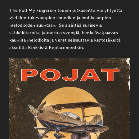
The Pull My Fingersin toinen pitkäsoitto vie yhtyettä
vieläkin tukevampien soundien ja muhkeampien
melodioiden suuntaan. Se sisältää surisevia
sähkökitaroita, julmettua svengiä, henkeäsalpaavan
kauniita melodioita ja veret seisauttavia kertosäkeitä
akselilla Kinksistä Replacementsin.