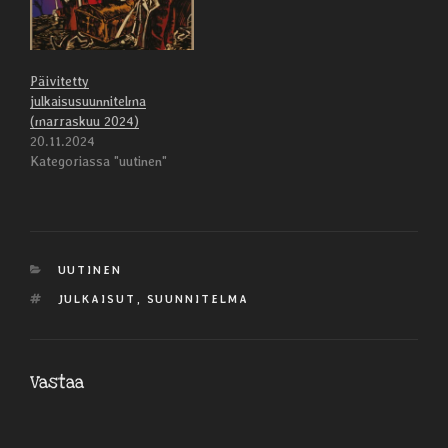
Päivitetty
julkaisusuunnitelma
(marraskuu 2024)
20.11.2024
Kategoriassa "uutinen"
KATEGORIAT
UUTINEN
AVAINSANAT
JULKAISUT
,
SUUNNITELMA
Vastaa