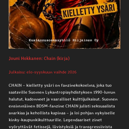
Jouni Hokkanen: Chain (kirja)
Julkaisu: elo-syyskuun vaihde 2026
CHAIN – kielletty ysäri on fanzinekokoelma, joka tuo
saataville Suomen Lykantropiayhdistyksen 1990-luvun
halutut, kadonneet ja vaaralliset kulttijulkaisut. Suomen
ensimmäinen BDSM-fanzine CHAIN julisti seksuaalista
anarkiaa ja kehollista kapinaa – ja loi pohjan nykyiselle
kinky-kaupunkikulttuurille. Legendaariset zinet
vyöryttävät fetissejä, lävistyksiä ja transgressiivista