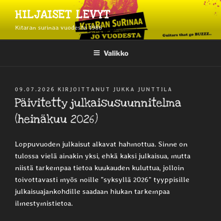
Siirry
HILJAISET LEVYT
sisältöön
Kitaran surinaa vuodesta 1986
Valikko
JULKAISTU
09.07.2026
KIRJOITTANUT
JUKKA JUNTTILA
Päivitetty julkaisusuunnitelma
(heinäkuu 2026)
Loppuvuoden julkaisut alkavat hahmottua. Sinne on
tulossa vielä ainakin yksi, ehkä kaksi julkaisua, mutta
niistä tarkempaa tietoa kuukauden kuluttua, jolloin
toivottavasti myös noille ”syksyllä 2026” tyyppisille
julkaisuajankohdille saadaan hiukan tarkempaa
ilmestymistietoa.