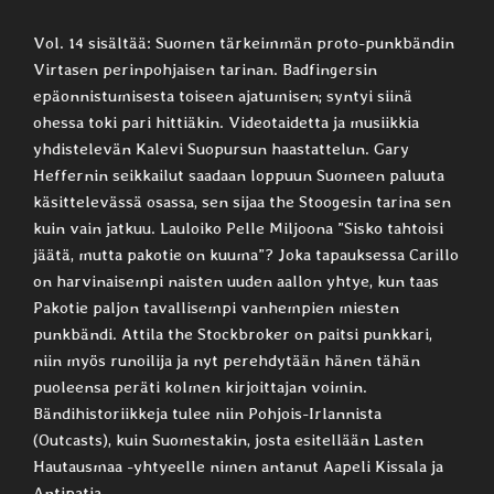
Vol. 14 sisältää: Suomen tärkeimmän proto-punkbändin
Virtasen perinpohjaisen tarinan. Badfingersin
epäonnistumisesta toiseen ajatumisen; syntyi siinä
ohessa toki pari hittiäkin. Videotaidetta ja musiikkia
yhdistelevän Kalevi Suopursun haastattelun. Gary
Heffernin seikkailut saadaan loppuun Suomeen paluuta
käsittelevässä osassa, sen sijaa the Stoogesin tarina sen
kuin vain jatkuu. Lauloiko Pelle Miljoona ”Sisko tahtoisi
jäätä, mutta pakotie on kuuma”? Joka tapauksessa Carillo
on harvinaisempi naisten uuden aallon yhtye, kun taas
Pakotie paljon tavallisempi vanhempien miesten
punkbändi. Attila the Stockbroker on paitsi punkkari,
niin myös runoilija ja nyt perehdytään hänen tähän
puoleensa peräti kolmen kirjoittajan voimin.
Bändihistoriikkeja tulee niin Pohjois-Irlannista
(Outcasts), kuin Suomestakin, josta esitellään Lasten
Hautausmaa -yhtyeelle nimen antanut Aapeli Kissala ja
Antipatia.