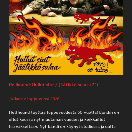
Hellhound: Hullut siat / Jäätikkö sulaa (7”)
Julkaisu: loppuvuosi 2026
Hellhound täyttää loppuvuodesta 50 vuotta! Bändin on
ollut koossa nyt muutaman vuoden ja keikkaillut
harvakseltaan. Nyt bändi on käynyt studiossa ja uutta