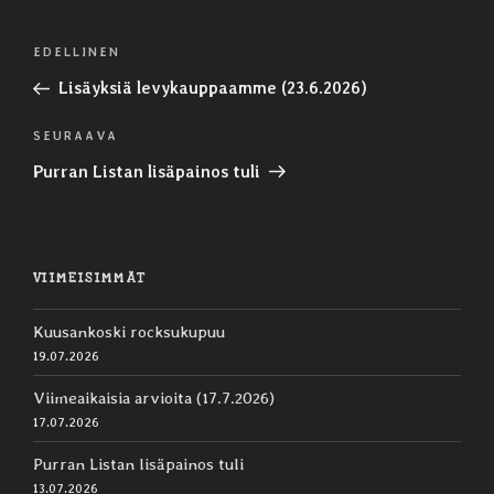
Artikkelien
Edellinen
EDELLINEN
selaus
artikkeli
Lisäyksiä levykauppaamme (23.6.2026)
Seuraava
SEURAAVA
artikkeli
Purran Listan lisäpainos tuli
VIIMEISIMMÄT
Kuusankoski rocksukupuu
19.07.2026
Viimeaikaisia arvioita (17.7.2026)
17.07.2026
Purran Listan lisäpainos tuli
13.07.2026