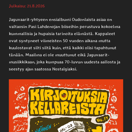
Julkaisu: 21.8.2026
Jaguvaarit-yhtyeen ensialbumi Oudonlaista asiaa on
valtaosin Pasi Lahdenojan biiseihin perustuva kokoelma
kummallisia ja hupaisia tarinoita elämästä. Kappaleet
ovat syntyneet viimeisten 50 vuoden aikana mutta
kuulostavat silti siltä kuin, että kaikki olisi tapahtunut
tänään. Maailma ei ole muuttunut eikä Jaguvaarit-
musiikkikaan, joka kumpuaa 70-luvun uudesta aallosta ja
seestyy ajan saatossa Nostalgiaksi.