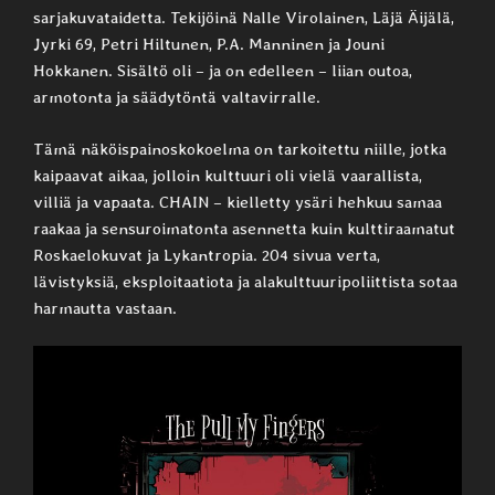
sarjakuvataidetta. Tekijöinä Nalle Virolainen, Läjä Äijälä,
Jyrki 69, Petri Hiltunen, P.A. Manninen ja Jouni
Hokkanen. Sisältö oli – ja on edelleen – liian outoa,
armotonta ja säädytöntä valtavirralle.
Tämä näköispainoskokoelma on tarkoitettu niille, jotka
kaipaavat aikaa, jolloin kulttuuri oli vielä vaarallista,
villiä ja vapaata. CHAIN – kielletty ysäri hehkuu samaa
raakaa ja sensuroimatonta asennetta kuin kulttiraamatut
Roskaelokuvat ja Lykantropia. 204 sivua verta,
lävistyksiä, eksploitaatiota ja alakulttuuripoliittista sotaa
harmautta vastaan.