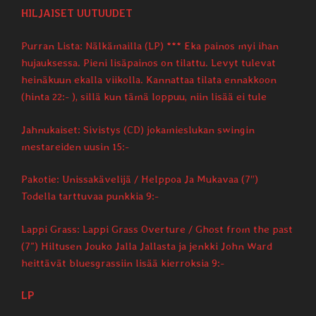
HILJAISET UUTUUDET
Purran Lista: Nälkämailla (LP) *** Eka painos myi ihan
hujauksessa. Pieni lisäpainos on tilattu. Levyt tulevat
heinäkuun ekalla viikolla. Kannattaa tilata ennakkoon
(hinta 22:- ), sillä kun tämä loppuu, niin lisää ei tule
Jahnukaiset: Sivistys (CD) jokamieslukan swingin
mestareiden uusin 15:-
Pakotie: Unissakävelijä / Helppoa Ja Mukavaa (7″)
Todella tarttuvaa punkkia 9:-
Lappi Grass: Lappi Grass Overture / Ghost from the past
(7”) Hiltusen Jouko Jalla Jallasta ja jenkki John Ward
heittävät bluesgrassiin lisää kierroksia 9:-
LP