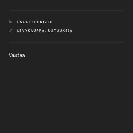
KATEGORIAT
UNCATEGORIZED
AVAINSANAT
LEVYKAUPPA
,
UUTUUKSIA
Vastaa