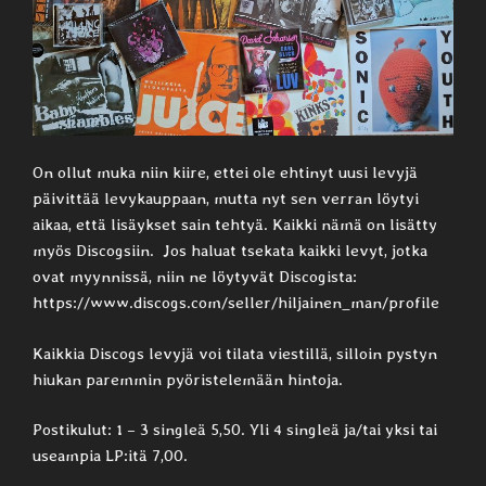
On ollut muka niin kiire, ettei ole ehtinyt uusi levyjä
päivittää levykauppaan, mutta nyt sen verran löytyi
aikaa, että lisäykset sain tehtyä. Kaikki nämä on lisätty
myös Discogsiin. Jos haluat tsekata kaikki levyt, jotka
ovat myynnissä, niin ne löytyvät Discogista:
https://www.discogs.com/seller/hiljainen_man/profile
Kaikkia Discogs levyjä voi tilata viestillä, silloin pystyn
hiukan paremmin pyöristelemään hintoja.
Postikulut: 1 – 3 singleä 5,50. Yli 4 singleä ja/tai yksi tai
useampia LP:itä 7,00.