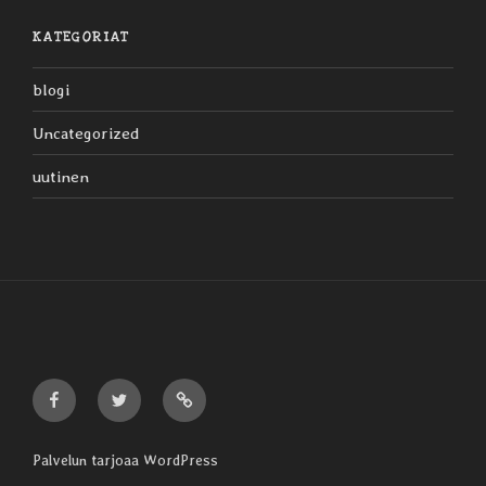
KATEGORIAT
blogi
Uncategorized
uutinen
Liljaiset
Liljaiset
Liljaiset
Facebookissa
Twitterissä
Discogsissa
Palvelun tarjoaa WordPress