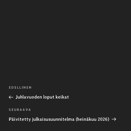
Artikkelien
Edellinen
EDELLINEN
selaus
artikkeli
Juhlavuoden loput keikat
Seuraava
SEURAAVA
artikkeli
Päivitetty julkaisusuunnitelma (heinäkuu 2026)