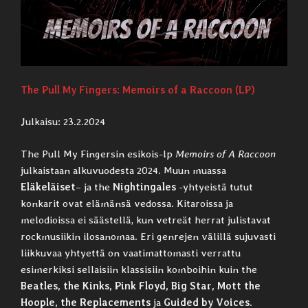
The Pull My Fingers: Memoirs of a Raccoon (LP)
Julkaisu: 23.2.2024
The Pull My Fingersin esikois-lp
Memoirs of A Raccoon
julkaistaan alkuvuodesta 2024. Muun muassa
Eläkeläiset
– ja the
Nightingales
-yhtyeistä tutut
konkarit ovat elämänsä vedossa. Kitaroissa ja
melodioissa ei säästellä, kun vetreät herrat julistavat
rockmusiikin ilosanomaa. Eri genrejen välillä sujuvasti
liikkuvaa yhtyettä on vaatimattomasti verrattu
esimerkiksi sellaisiin klassisiin komboihin kuin the
Beatles, the Kinks, Pink Floyd, Big Star, Mott the
Hoople, the Replacements
ja
Guided by Voices
.