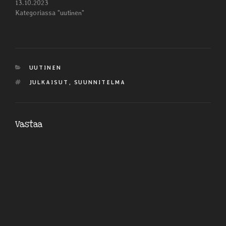
13.10.2023
Kategoriassa "uutinen"
KATEGORIAT
UUTINEN
AVAINSANAT
JULKAISUT
,
SUUNNITELMA
Vastaa