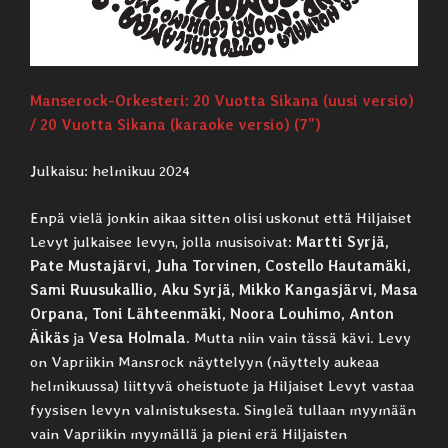
Manserock-Orkesteri: 20 Vuotta Sikana (uusi versio)
/ 20 Vuotta Sikana (karaoke versio) (7”)
Julkaisu: helmikuu 2024
Enpä vielä jonkin aikaa sitten olisi uskonut että Hiljaiset
Levyt julkaisee levyn, jolla musisoivat:
Martti Syrjä,
Pate Mustajärvi, Juha Torvinen, Costello Hautamäki,
Sami Ruusukallio, Aku Syrjä, Mikko Kangasjärvi, Masa
Orpana, Toni Lähteenmäki, Noora Louhimo, Anton
Äikäs
ja
Vesa Holmala
. Mutta niin vain tässä kävi. Levy
on Vapriikin Mansrock näyttelyyn (näyttely aukeaa
helmikuussa) liittyvä oheistuote ja Hiljaiset Levyt vastaa
fyysisen levyn valmistuksesta. Singleä tullaan myymään
vain Vapriikin myymällä ja pieni erä Hiljaisten