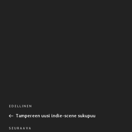
Artikkelien
Edellinen
EDELLINEN
selaus
artikkeli
Tampereen uusi indie-scene sukupuu
Seuraava
SEURAAVA