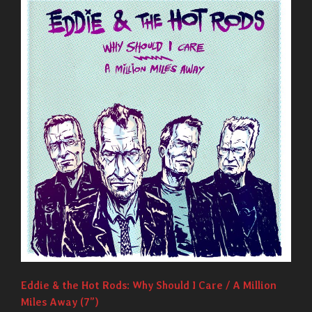
Eddie & the Hot Rods: Why Should I Care / A Million
Miles Away (7”)