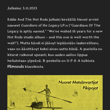
Julkaisu: 3.11.2023
Eddie And The Hot Rods julkaisi keväällä hienot arviot
saaneet
Guardians of the Legacy
LP:n (“Guardians Of The
Legacy is aptly named.” “We’ve waited 16 years for a new
Hot Rods studio album – and this one is well worth the
wait!”). Mutta bändi ei jäänyt lepäämään laakereilleen,
vaan on äänittänyt kaksi aivan uutta biisiä. A-puolella on
kitarat raikuvat upeasti, kun uuden aallon lippua
heilutetaan ylpeänä. B-poskella on U-P-E-A tulkinta
Plimsouls
klassikosta.