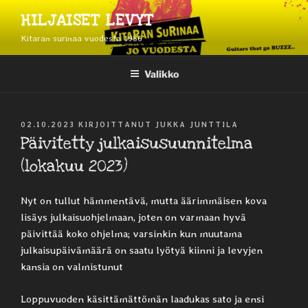
Siirry
HILJAISET LEVYT
sisältöön
Kitaran surinaa vuodesta 1986
Valikko
JULKAISTU
02.10.2023
KIRJOITTANUT
JUKKA JUNTTILA
Päivitetty julkaisusuunnitelma
(lokakuu 2023)
Nyt on tullut hämmentävä, mutta äärimmäisen kova
lisäys julkaisuohjelmaan, joten on varmaan hyvä
päivittää koko ohjelma; varsinkin kun muutama
julkaisupäivämäärä on saatu lyötyä kiinni ja levyjen
kansia on valmistunut
Loppuvuoden käsittämättömän laadukas sato ja ensi