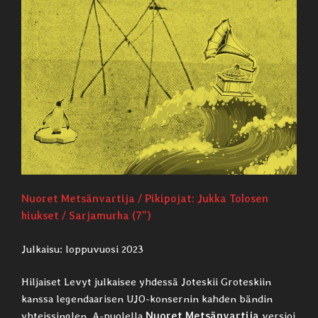
Nuoret Metsänvartija / Pikipojat: Jukka Tolosen
hiukset / Sarjamurha (7”)
Julkaisu: loppuvuosi 2023
Hiljaiset Levyt julkaisee yhdessä Joteskii Groteskiin
kanssa legendaarisen UJO-konsernin kahden bändin
yhteissinglen. A-puolella
Nuoret Metsänvartija
versioi