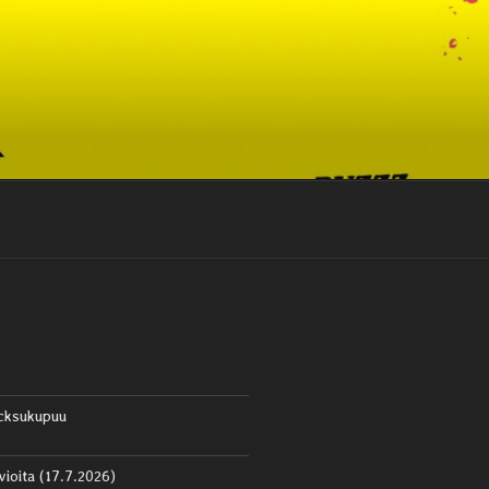
cksukupuu
vioita (17.7.2026)