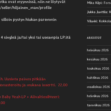
jotka ovat myynnissä, niin ne löytyvät
Mika Kilpi
:
Fors
/seller/hiljainen_man/profile
Jukka Junttila
:
K
ä, silloin pystyn hiukan paremmin
Vilunki
:
Kokkola
i 4 singleä ja/tai yksi tai useampia LP:itä
ARKISTOT
heinäkuu 2026
kesäkuu 2026
toukokuu 2026
huhtikuu 2026
ah. Uusinta painos pitkään
emasteroitu ja mukana insertti. 22,00
maaliskuu 2026
helmikuu 2026
 Baby Yeah LP + Alivaltiosihteeri:
,00
tammikuu 2026