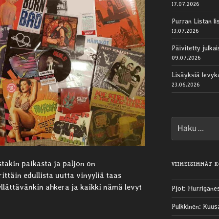
17.07.2026
Purran Listan li
13.07.2026
Päivitetty julk
09.07.2026
Lisäyksiä levy
23.06.2026
Etsi:
takin paikasta ja paljon on
VIIMEISIMMÄT 
ittäin edullista uutta vinyyliä taas
yllättävänkin ahkera ja kaikki nämä levyt
Pjot
:
Hurrigane
Pulkkinen
:
Kuus