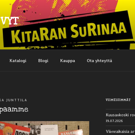
EVYT
Katalogi
Blogi
Kauppa
Ota yhteyttä
VIIMEISIMMÄT
KA JUNTTILA
uppaamme
Kuusankoski ro
19.07.2026
Viimeaikaisia ar