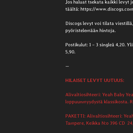
Jos haluat tsekata kaikki levyt 
täältä: https://www.discogs.com
Discogs levyt voi tilata viestill
pyöristelemään hintoja.
Postikulut: 1 – 3 singleä 4,20. Yl
5,90.
—
HILAISET LEVYT UUTUUS:
Alivaltiosihteeri: Yeah Baby Ye
loppuunmyydystä klassikosta. R
PAKETTI: Alivaltiosihteeri: Yeah
Tampere, Keikka N:o 396 CD 24