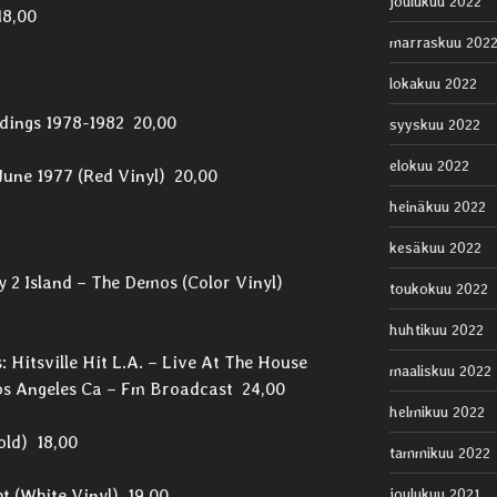
joulukuu 2022
18,00
marraskuu 202
lokakuu 2022
rdings 1978-1982 20,00
syyskuu 2022
elokuu 2022
une 1977 (Red Vinyl) 20,00
heinäkuu 2022
kesäkuu 2022
 2 Island – The Demos (Color Vinyl)
toukokuu 2022
huhtikuu 2022
Hitsville Hit L.A. – Live At The House
maaliskuu 2022
os Angeles Ca – Fm Broadcast 24,00
helmikuu 2022
old) 18,00
tammikuu 2022
t (White Vinyl) 19,00
joulukuu 2021