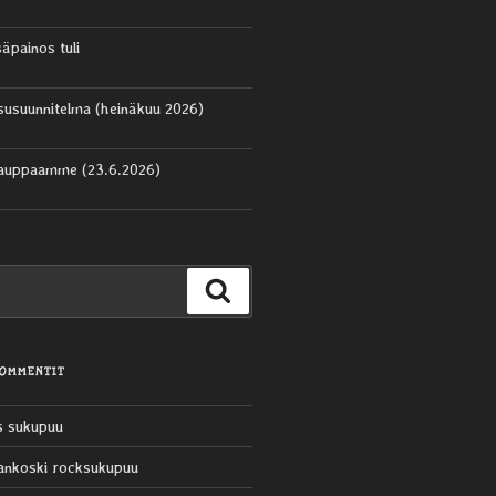
säpainos tuli
aisusuunnitelma (heinäkuu 2026)
kauppaamme (23.6.2026)
Haku
KOMMENTIT
s sukupuu
ankoski rocksukupuu