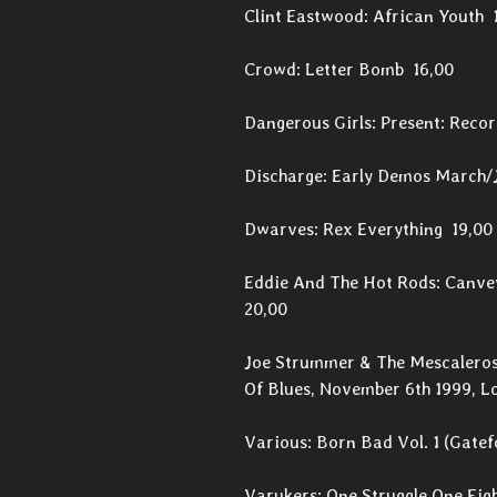
Clint Eastwood: African Youth 
Crowd: Letter Bomb 16,00
Dangerous Girls: Present: Reco
Discharge: Early Demos March/J
Dwarves: Rex Everything 19,00
Eddie And The Hot Rods: Canvey
20,00
Joe Strummer & The Mescaleros: 
Of Blues, November 6th 1999, L
Various: Born Bad Vol. 1 (Gatef
Varukers: One Struggle One Figh