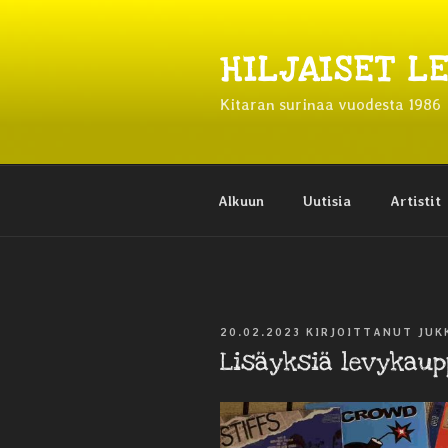
Siirry
sisältöön
HILJAISET L
Kitaran surinaa vuodesta 1986
Alkuun
Uutisia
Artistit
JULKAISTU
20.02.2023
KIRJOITTANUT
JUK
Lisäyksiä levyka