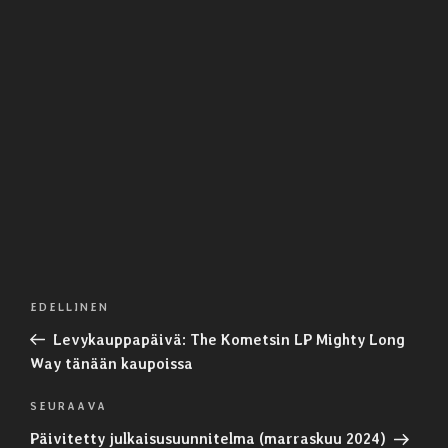
Artikkelien
Edellinen
EDELLINEN
selaus
artikkeli
Levykauppapäivä: The Kometsin LP Mighty Long
Way tänään kaupoissa
Seuraava
SEURAAVA
artikkeli
Päivitetty julkaisusuunnitelma (marraskuu 2024)