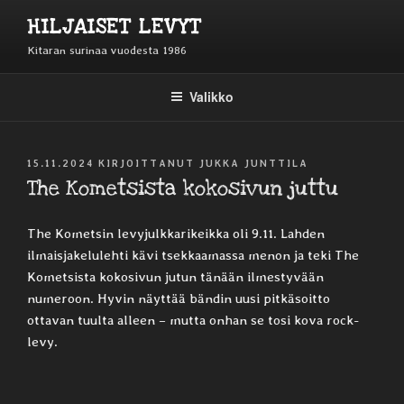
Siirry
HILJAISET LEVYT
sisältöön
Kitaran surinaa vuodesta 1986
Valikko
JULKAISTU
15.11.2024
KIRJOITTANUT
JUKKA JUNTTILA
The Kometsista kokosivun juttu
The Kometsin levyjulkkarikeikka oli 9.11. Lahden
ilmaisjakelulehti kävi tsekkaamassa menon ja teki The
Kometsista kokosivun jutun tänään ilmestyvään
numeroon. Hyvin näyttää bändin uusi pitkäsoitto
ottavan tuulta alleen – mutta onhan se tosi kova rock-
levy.