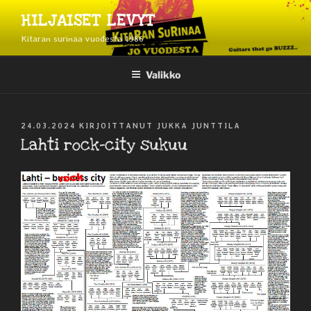
Siirry
HILJAISET LEVYT
sisältöön
Kitaran surinaa vuodesta 1986
Valikko
JULKAISTU
24.03.2024
KIRJOITTANUT
JUKKA JUNTTILA
Lahti rock-city sukuu