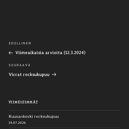
Artikkelien
Edellinen
EDELLINEN
selaus
artikkeli
Viimeaikaisia arvioita (12.3.2024)
Seuraava
SEURAAVA
artikkeli
Virrat rocksukupuu
VIIMEISIMMÄT
Kuusankoski rocksukupuu
19.07.2026