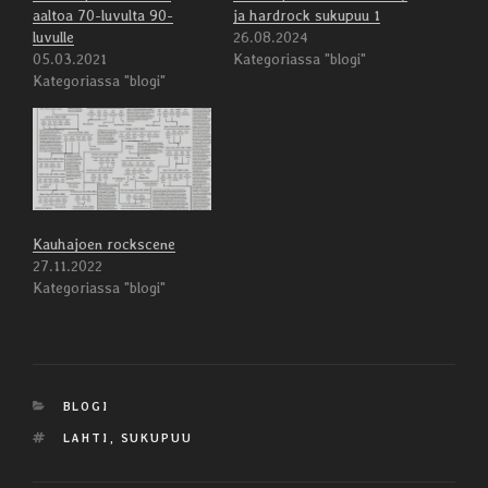
aaltoa 70-luvulta 90-
ja hardrock sukupuu 1
luvulle
26.08.2024
05.03.2021
Kategoriassa "blogi"
Kategoriassa "blogi"
Kauhajoen rockscene
27.11.2022
Kategoriassa "blogi"
KATEGORIAT
BLOGI
AVAINSANAT
LAHTI
,
SUKUPUU