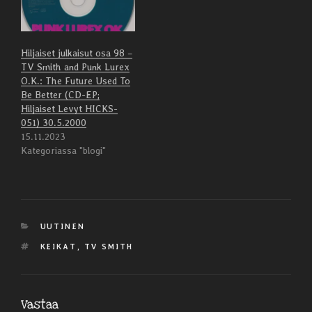
Hiljaiset julkaisut osa 98 –
TV Smith and Punk Lurex
O.K.: The Future Used To
Be Better (CD-EP;
Hiljaiset Levyt HICKS-
051) 30.5.2000
15.11.2023
Kategoriassa "blogi"
KATEGORIAT
UUTINEN
AVAINSANAT
KEIKAT
,
TV SMITH
Vastaa