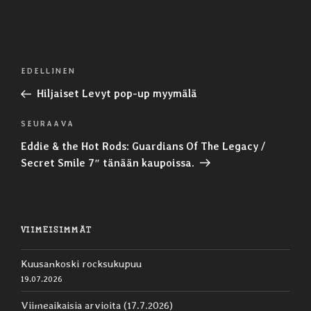
Artikkelien
Edellinen
EDELLINEN
selaus
artikkeli
Hiljaiset Levyt pop-up myymälä
Seuraava
SEURAAVA
artikkeli
Eddie & the Hot Rods: Guardians Of The Legacy /
Secret Smile 7″ tänään kaupoissa.
VIIMEISIMMÄT
Kuusankoski rocksukupuu
19.07.2026
Viimeaikaisia arvioita (17.7.2026)