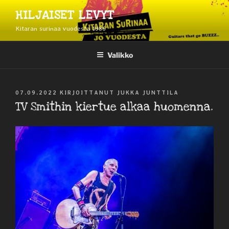
Siirry
HILJAISET LEVYT
sisältöön
Kitaran surinaa vuodesta 1986
Valikko
JULKAISTU
07.09.2022
KIRJOITTANUT
JUKKA JUNTTILA
TV Smithin kiertue alkaa huomenna.