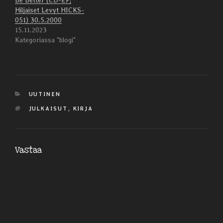
Be Better (CD-EP;
Hiljaiset Levyt HICKS-
051) 30.5.2000
15.11.2023
Kategoriassa "blogi"
KATEGORIAT
UUTINEN
AVAINSANAT
JULKAISUT
,
KIRJA
Vastaa