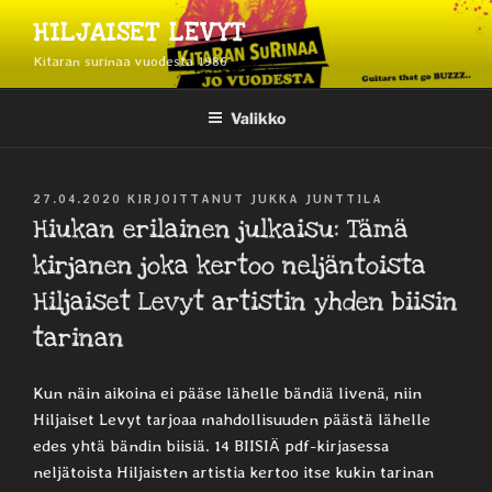
Siirry
HILJAISET LEVYT
sisältöön
Kitaran surinaa vuodesta 1986
Valikko
JULKAISTU
27.04.2020
KIRJOITTANUT
JUKKA JUNTTILA
Hiukan erilainen julkaisu: Tämä
kirjanen joka kertoo neljäntoista
Hiljaiset Levyt artistin yhden biisin
tarinan
Kun näin aikoina ei pääse lähelle bändiä livenä, niin
Hiljaiset Levyt tarjoaa mahdollisuuden päästä lähelle
edes yhtä bändin biisiä. 14 BIISIÄ pdf-kirjasessa
neljätoista Hiljaisten artistia kertoo itse kukin tarinan