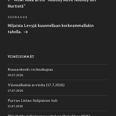
Hurtistä”
Seuraava
SEURAAVA
artikkeli
Hiljaisia Levyjä kuunnellaan korkeammallakin
taholla.
VIIMEISIMMÄT
Kuusankoski rocksukupuu
19.07.2026
Viimeaikaisia arvioita (17.7.2026)
17.07.2026
Purran Listan lisäpainos tuli
13.07.2026