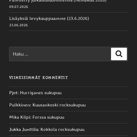
Päivitetty julkaisusuunnitelma (heinäkuu 2026)
09.07.2026
Lisäyksiä levykauppaamme (23.6.2026)
23.06.2026
Etsi:
Haku
VIIMEISIMMÄT KOMMENTIT
Pjot
:
Hurriganes sukupuu
Pulkkinen
:
Kuusankoski rocksukupuu
Mika Kilpi
:
Forssa sukupuu
Jukka Junttila
:
Kokkola rocksukupuu