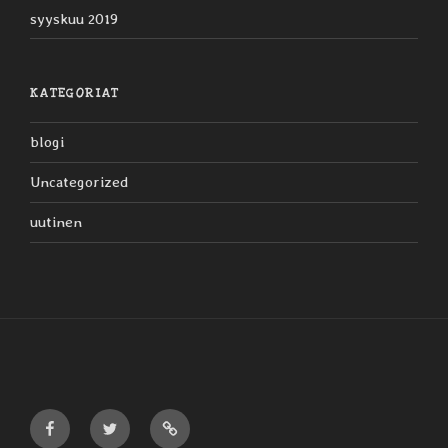
syyskuu 2019
KATEGORIAT
blogi
Uncategorized
uutinen
Liljaiset
Liljaiset
Liljaiset
Facebookissa
Twitterissä
Discogsissa