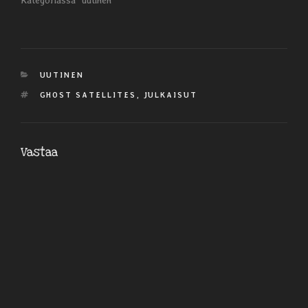
Kategoriassa "uutinen"
KATEGORIAT
UUTINEN
AVAINSANAT
GHOST SATELLITES
,
JULKAISUT
Vastaa