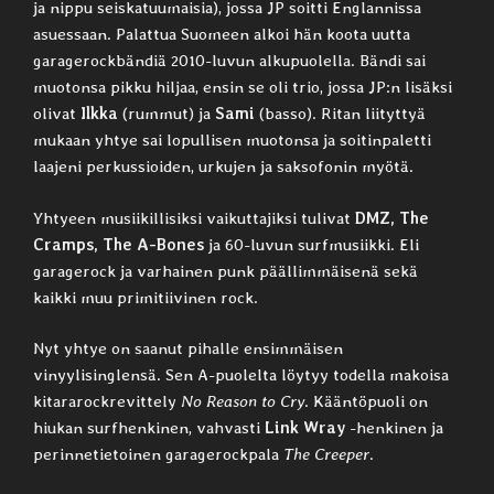
ja nippu seiskatuumaisia), jossa JP soitti Englannissa
asuessaan. Palattua Suomeen alkoi hän koota uutta
garagerockbändiä 2010-luvun alkupuolella. Bändi sai
muotonsa pikku hiljaa, ensin se oli trio, jossa JP:n lisäksi
olivat
Ilkka
(rummut) ja
Sami
(basso). Ritan liityttyä
mukaan yhtye sai lopullisen muotonsa ja soitinpaletti
laajeni perkussioiden, urkujen ja saksofonin myötä.
Yhtyeen musiikillisiksi vaikuttajiksi tulivat
DMZ, The
Cramps, The A-Bones
ja 60-luvun surfmusiikki. Eli
garagerock ja varhainen punk päällimmäisenä sekä
kaikki muu primitiivinen rock.
Nyt yhtye on saanut pihalle ensimmäisen
vinyylisinglensä. Sen A-puolelta löytyy todella makoisa
kitararockrevittely
No Reason to Cry
. Kääntöpuoli on
hiukan surfhenkinen, vahvasti
Link Wray
-henkinen ja
perinnetietoinen garagerockpala
The Creeper
.