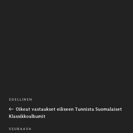
Artikkelien
Edellinen
EDELLINEN
selaus
artikkeli
Oikeat vastaukset eiliseen Tunnista Suomalaiset
Klassikkoalbumit
Seuraava
SEURAAVA