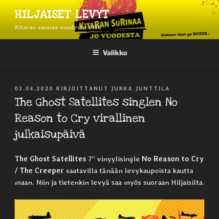
Siirry
HILJAISET LEVYT
sisältöön
Kitaran surinaa vuodesta 1986
Valikko
JULKAISTU
03.04.2020
KIRJOITTANUT
JUKKA JUNTTILA
The Ghost Satellites singlen No
Reason to Cry virallinen
julkaisupäivä
The Ghost Satellites
7″ vinyylisingle
No Reason to Cry
/ The Creeper
saatavilla tänään levykaupoista kautta
maan. Niin ja tietenkin levyä saa myös suoraan Hiljaisilta.