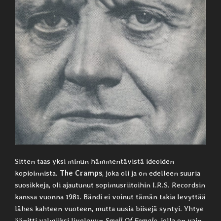
Sitten taas yksi minun hämmentävistä ideoiden
kopioinnista.
The Cramps
, joka oli ja on edelleen suuria
suosikkeja, oli ajautunut sopimusriitoihin I.R.S. Recordsin
kanssa vuonna 1981. Bändi ei voinut tämän takia levyttää
lähes kahteen vuoteen, mutta uusia biisejä syntyi. Yhtye
äänitti valmiiksi livelevyn
Smell Of Female,
jolla on vain