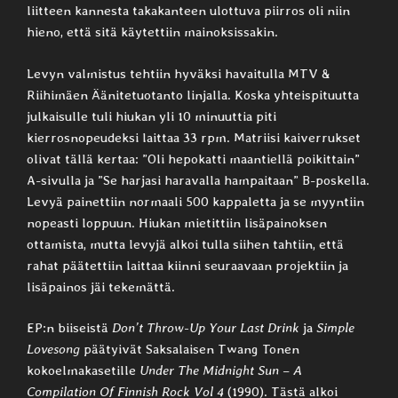
liitteen kannesta takakanteen ulottuva piirros oli niin
hieno, että sitä käytettiin mainoksissakin.
Levyn valmistus tehtiin hyväksi havaitulla MTV &
Riihimäen Äänitetuotanto linjalla. Koska yhteispituutta
julkaisulle tuli hiukan yli 10 minuuttia piti
kierrosnopeudeksi laittaa 33 rpm. Matriisi kaiverrukset
olivat tällä kertaa: ”Oli hepokatti maantiellä poikittain”
A-sivulla ja ”Se harjasi haravalla hampaitaan” B-poskella.
Levyä painettiin normaali 500 kappaletta ja se myyntiin
nopeasti loppuun. Hiukan mietittiin lisäpainoksen
ottamista, mutta levyjä alkoi tulla siihen tahtiin, että
rahat päätettiin laittaa kiinni seuraavaan projektiin ja
lisäpainos jäi tekemättä.
EP:n biiseistä
Don’t Throw-Up Your Last Drink
ja
Simple
Lovesong
päätyivät Saksalaisen Twang Tonen
kokoelmakasetille
Under The Midnight Sun – A
Compilation Of Finnish Rock Vol 4
(1990). Tästä alkoi