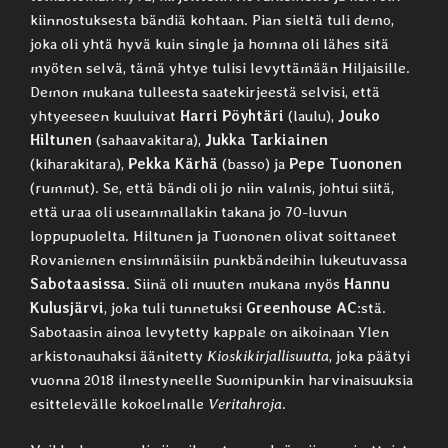
kiinnostuksesta bändiä kohtaan. Pian sieltä tuli demo,
joka oli yhtä hyvä kuin single ja homma oli lähes sitä
myöten selvä, tämä yhtye tulisi levyttämään Hiljaisille.
Demon mukana tulleesta saatekirjeestä selvisi, että
yhtyeeseen kuuluivat
Harri Pöyhtäri
(laulu),
Jouko
Hiltunen
(sahaavakitara),
Jukka Tarkiainen
(kiharakitara),
Pekka Kärhä
(basso) ja
Pepe Tuononen
(rummut). Se, että bändi oli jo niin valmis, johtui siitä,
että uraa oli useammallakin takana jo 70-luvun
loppupuolelta. Hiltunen ja Tuononen olivat soittaneet
Rovaniemen ensimmäisiin punkbändeihin lukeutuvassa
Sabotaasissa
. Siinä oli muuten mukana myös
Hannu
Kulusjärvi
, joka tuli tunnetuksi
Greenhouse AC
:stä.
Sabotaasin ainoa levytetty kappale on aikoinaan Ylen
arkistonauhaksi äänitetty
Kioskikirjallisuutta
, joka päätyi
vuonna 2018 ilmestyneelle Suomipunkin harvinaisuuksia
esittelevälle kokoelmalle
Veritahroja
.