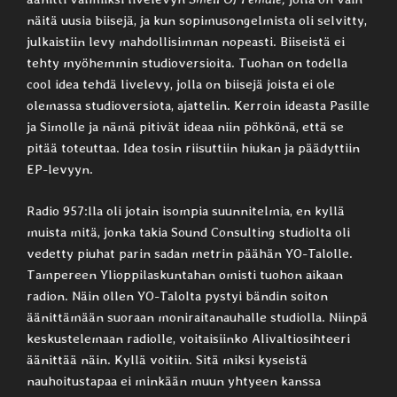
näitä uusia biisejä, ja kun sopimusongelmista oli selvitty,
julkaistiin levy mahdollisimman nopeasti. Biiseistä ei
tehty myöhemmin studioversioita. Tuohan on todella
cool idea tehdä livelevy, jolla on biisejä joista ei ole
olemassa studioversiota, ajattelin. Kerroin ideasta Pasille
ja Simolle ja nämä pitivät ideaa niin pöhkönä, että se
pitää toteuttaa. Idea tosin riisuttiin hiukan ja päädyttiin
EP-levyyn.
Radio 957:lla oli jotain isompia suunnitelmia, en kyllä
muista mitä, jonka takia Sound Consulting studiolta oli
vedetty piuhat parin sadan metrin päähän YO-Talolle.
Tampereen Ylioppilaskuntahan omisti tuohon aikaan
radion. Näin ollen YO-Talolta pystyi bändin soiton
äänittämään suoraan moniraitanauhalle studiolla. Niinpä
keskustelemaan radiolle, voitaisiinko Alivaltiosihteeri
äänittää näin. Kyllä voitiin. Sitä miksi kyseistä
nauhoitustapaa ei minkään muun yhtyeen kanssa