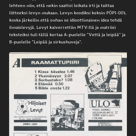
lehteen niin, että nekin saattoi leikata irti ja taittaa
liitteeksi levyn mukaan. Levyn koodiksi keksin PÖPI-001,
koska järkeilin että onhan se idioottimainen idea tehdä
ilmaislevyjä. Levyt kaiverrettiin MTV:llä ja matriisi
teksteiksi tuli tällä kertaa A-puolelle ”Vettä ja leipää” ja
B-puolelle ”Leipää ja sirkushuveja”.