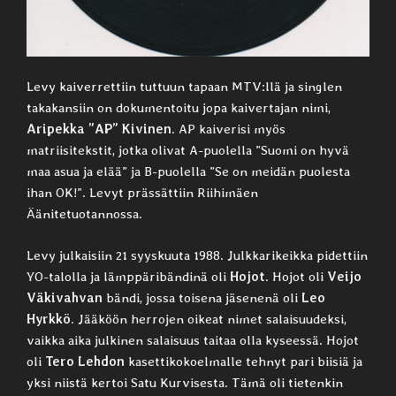
Levy kaiverrettiin tuttuun tapaan MTV:llä ja singlen
takakansiin on dokumentoitu jopa kaivertajan nimi,
Aripekka ”AP” Kivinen
. AP kaiverisi myös
matriisitekstit, jotka olivat A-puolella ”Suomi on hyvä
maa asua ja elää” ja B-puolella ”Se on meidän puolesta
ihan OK!”. Levyt prässättiin Riihimäen
Äänitetuotannossa.
Levy julkaisiin 21 syyskuuta 1988. Julkkarikeikka pidettiin
YO-talolla ja lämppäribändinä oli
Hojot
. Hojot oli
Veijo
Väkivahvan
bändi, jossa toisena jäsenenä oli
Leo
Hyrkkö
. Jääköön herrojen oikeat nimet salaisuudeksi,
vaikka aika julkinen salaisuus taitaa olla kyseessä. Hojot
oli
Tero Lehdon
kasettikokoelmalle tehnyt pari biisiä ja
yksi niistä kertoi Satu Kurvisesta. Tämä oli tietenkin