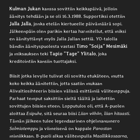
Kulman Jukan
kanssa sovittiin keikkapäivä, jolloin
äänitys tehdään ja se oli 16.3.1988. Supportiksi otettiin
Jalla Jalla
, jonka etelän kiertueelle päivämäärä sopi.
Jälkeenpäin olen parikin kertaa harmitellut, että miksi
en äänityttänyt myös Jalla Jallan settiä. YO-talolla
bändin äänityspuolesta vastasi
Timo ”Soija” Mesimäki
ja miksauksen teki
Tapio ”Tage” Ylitalo
, joka
kreditointiin kansiin tuottajaksi.
Biisit jotka levylle tulivat oli sovittu etukäteen, mutta
koko keikka äänitettiin, jotta saatiin mukaan
Alivaltiosihteerin biisien välissä esittämiä välitemppuja.
Parhaat temput saksittiin sieltä täältä ja laitettiin
sovittujen biisien eteen. Lopputulos oli, että A-puolen
aloittaa
Esipuhe
, sitä seuraa biisi
Liian vähän, liian hitaasti
.
Tämän jälkeen tulee legendaarinen ohjelmanumero
Solmiotemppu
ja viimeisenä on kappale
Panostan
mimiikkaan. B-puoli alkaa välitempulla
Maallikkosaarna
,