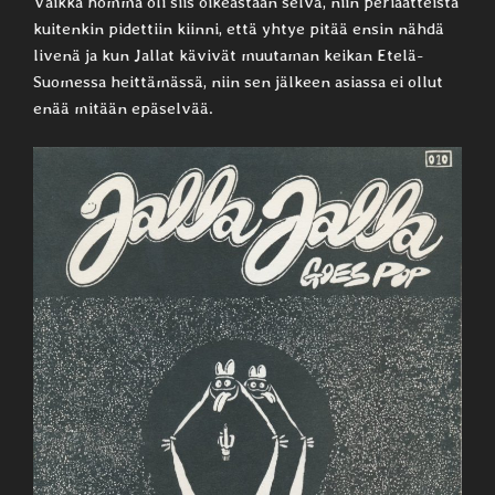
Vaikka homma oli siis oikeastaan selvä, niin periaatteista
kuitenkin pidettiin kiinni, että yhtye pitää ensin nähdä
livenä ja kun Jallat kävivät muutaman keikan Etelä-
Suomessa heittämässä, niin sen jälkeen asiassa ei ollut
enää mitään epäselvää.