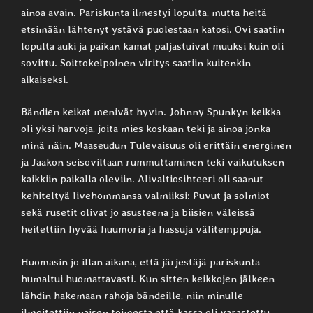
ainoa avain. Pariskunta ilmestyi lopulta, mutta heitä
etsimään lähtenyt ystävä puolestaan katosi. Ovi saatiin
lopulta auki ja paikan kamat paljastuivat muuksi kuin oli
sovittu. Soittokelpoinen viritys saatiin kuitenkin
aikaiseksi.
Bändien keikat menivät hyvin. Johnny Spunkyn keikka
oli yksi harvoja, joita mies koskaan teki ja ainoa jonka
minä näin. Maaseudun Tulevaisuus oli erittäin energinen
ja Jaakon seisoviltaan rummuttaminen teki vaikutuksen
kaikkiin paikalla oleviin. Alivaltiosihteeri oli saanut
kehiteltyä livehommansa valmiiksi: Puvut ja solmiot
sekä rusetit olivat jo asusteena ja biisien väleissä
heitettiin hyvää huumoria ja hassuja välitemppuja.
Huomasin jo illan aikana, että järjestäjä pariskunta
humaltui huomattavasti. Kun sitten keikkojen jälkeen
lähdin hakemaan rahoja bändeille, niin minulle
ilmoitettiin naisen toimesta että kassa oli varastettu.