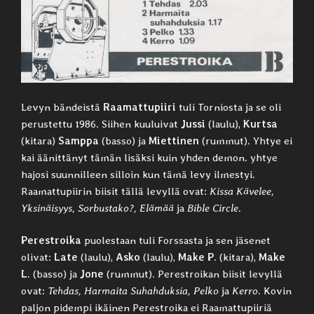
Levyn bändeistä
Raamattupiiri
tuli Torniosta ja se oli
perustettu 1986. Siihen kuuluivat
Jussi
(laulu),
Kurtsa
(kitara)
Samppa
(basso) ja
Miettinen
(rummut). Yhtye ei
kai äänittänyt tämän lisäksi kuin yhden demon. yhtye
hajosi suunnilleen silloin kun tämä levy ilmestyi.
Raamattupiirin biisit tällä levyllä ovat:
Kissa Kävelee,
Yksinäisyys, Sorbustako?, Elämää
ja
Bible Circle
.
Perestroika
puolestaan tuli Forssasta ja sen jäsenet
olivat:
Late
(laulu),
Asko
(laulu),
Make P
. (kitara),
Make
L
. (basso) ja
Jone
(rummut). Perestroikan biisit levyllä
ovat:
Tehdas, Harmaita Suhahduksia, Pelko
ja
Kerro
. Kovin
paljon pidempi ikäinen Perestroika ei Raamattupiiriä