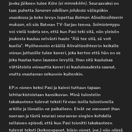
jonka jälkeen tulee
Kiire (ei minnekään)
. Seuraavaksi on
taas puhetta
Sananen edellisen johdosta
välispiikin
muodossa ja koko levyn lopettaa
Batman Alivaltiosihteerin
mukaan
, eli siis Batman TV-Sarjan teema.
Solmiotemppu
voi vielä todeta sen, että kun Pasi teki sitä, niin yleisön
joukosta kuuluu selvästi huuto ”Älä tee sitä, sä voit
kuolla”. Myöhemmin eräällä Alivaltiosihteerin keikalle
minun juttusille tulee kaveri, joka kertoo että hän on se
joka huutaa tuon lauseen levyllä. Ihan sitä kuuluisaa
viittätoista minuuttia kaveri ei kuuluisuudesta saanut,
mutta muutaman sekunnin kuitenkin.
EP:n nimen keksi Pasi ja kaivoi tuttuun tapaan
lehtiarkistoistaan kansikuvan. Minä tulostelin
takakanteen tulevat teksti firman isolla tulostimella
arkille ja liimailin ne paikalleen. Eivät ne menneet ihan
suoraan ja tästä seurasi seuraavan singlen kohdalla
sellainen episodi, että kun Pasi toimitti takakanteen
tulevat teksti (kokoonpanot, biisin nimet, jne.) niin niissä