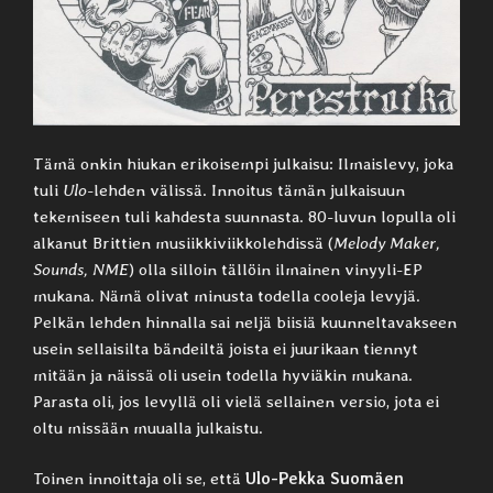
Tämä onkin hiukan erikoisempi julkaisu: Ilmaislevy, joka
tuli
Ulo
-lehden välissä. Innoitus tämän julkaisuun
tekemiseen tuli kahdesta suunnasta. 80-luvun lopulla oli
alkanut Brittien musiikkiviikkolehdissä (
Melody Maker,
Sounds, NME
) olla silloin tällöin ilmainen vinyyli-EP
mukana. Nämä olivat minusta todella cooleja levyjä.
Pelkän lehden hinnalla sai neljä biisiä kuunneltavakseen
usein sellaisilta bändeiltä joista ei juurikaan tiennyt
mitään ja näissä oli usein todella hyviäkin mukana.
Parasta oli, jos levyllä oli vielä sellainen versio, jota ei
oltu missään muualla julkaistu.
Toinen innoittaja oli se, että
Ulo-Pekka Suomäen