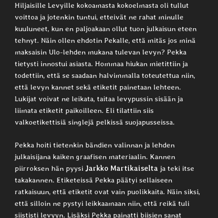
Hiljaisille Levyille kokoamasta kokoelmasta oli tullut
voittoa ja jotenkin tuntui, etteivät ne rahat minulle
kuuluneet, kun en paljoakaan ollut tuon julkaisun eteen
tehnyt. Näin ollen ehdotin Pekalle, että mitäs jos minä
maksaisin Ulo-lehden mukana tulevan levyn? Pekka
tietysti innostui asiasta. Hommaa hiukan mietittiin ja
todettiin, että se saadaan halvimmalla toteutettua niin,
että levyn kannet sekä etiketit painetaan lehteen.
Lukijat voivat ne leikata, taitaa levypussin sisään ja
liimata etiketit paikoilleen. Eli tilattiin siis
valkoetikettisiä singlejä pelkissä suojapusseissa.
Pekka hoiti tietenkin bändien valinnan ja lehden
julkaisijana kaiken graafisen materiaalin. Kannen
piirroksen hän pyysi
Jarkko Martikaiselta
ja teki itse
takakannen. Etiketeissä Pekka päätyi sellaiseen
ratkaisuun, että etiketit ovat vain puolikkaita. Näin siksi,
että silloin ne pystyi leikkaamaan niin, että reikä tuli
siististi levyyn. Lisäksi Pekka painatti biisien sanat