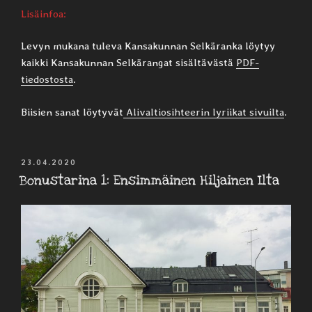
Lisäinfoa:
Levyn mukana tuleva Kansakunnan Selkäranka löytyy
kaikki Kansakunnan Selkärangat sisältävästä
PDF-
tiedostosta
.
Biisien sanat löytyvät
Alivaltiosihteerin lyriikat sivuilta
.
JULKAISTU
23.04.2020
Bonustarina 1: Ensimmäinen Hiljainen Ilta