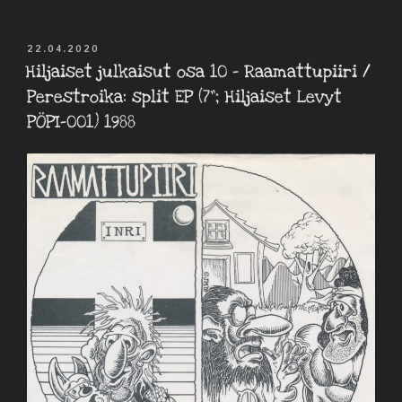
JULKAISTU
22.04.2020
Hiljaiset julkaisut osa 10 – Raamattupiiri /
Perestroika: split EP (7”; Hiljaiset Levyt
PÖPI-001) 1988