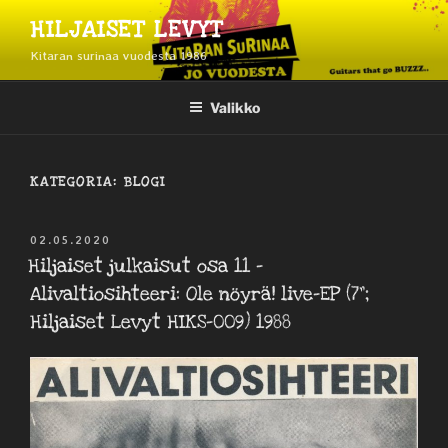
Siirry
HILJAISET LEVYT
sisältöön
Kitaran surinaa vuodesta 1986
Valikko
KATEGORIA:
BLOGI
JULKAISTU
02.05.2020
Hiljaiset julkaisut osa 11 –
Alivaltiosihteeri: Ole nöyrä! live-EP (7”;
Hiljaiset Levyt HIKS-009) 1988