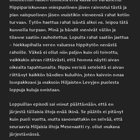
Hippipariskunnan miespuolinen jäsen raivostui tästä ja
pian naispuolinen jäsen muistikin vieneensä rahat kotiin
turvaan. Tytön haettua rahat isäntä alkoi ns. leipoa tätä
kunnolla turpaan. Minä ja bändit menivät väliin ja
tilanne saatiin rauhoitettua. Lopulta rahat saatiin jaettua
– hiekkapihalla veren valuessa hippitytön nenästä
rahoille. Väkeä ei ollut niin paljon kuin oli toivottu,
vaikkakin aivan riittävästi, että homma näytti aivan
oikealta tapahtumalta. Nippu verisiä seteleitä ei aivan
riittänyt kaikkiin bändien kuluihin, joten kaivoin omaa
lompakkoani ja maksoin Hiljaisten Levyjen puolesta
loppuja kuluja omistaan.
Loppuillan episodi sai minut päättämään, että en
järjestä tällaisia iltoja enää ikinä. Se päätös ei pitänyt
kuin puoli vuotta, mutta sanomattakin on selvää, että
seuraavia Hiljaisia iltoja Mesenaatti ry. ollut mukana
järjestämässä.