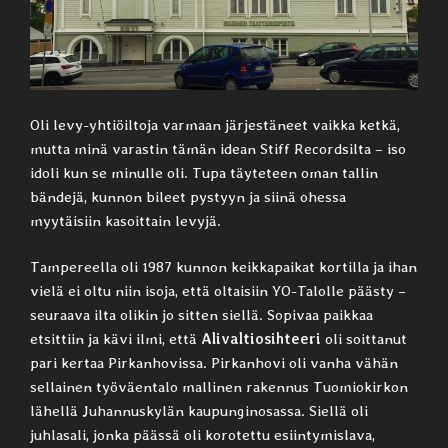
Oli levy-yhtiöiltoja varmaan järjestäneet vaikka ketkä,
mutta minä varastin tämän idean Stiff Recordsilta – iso
idoli kun se minulle oli. Tupa täyteteen oman tallin
bändejä, kunnon bileet pystyyn ja siinä ohessa
myytäisiin kasoittain levyjä.
Tampereella oli 1987 kunnon keikkapaikat kortilla ja ihan
vielä ei oltu niin isoja, että oltaisiin YO-Talolle päästy –
seuraava ilta olikin jo sitten siellä. Sopivaa paikkaa
etsittiin ja kävi ilmi, että
Alivaltiosihteeri
oli soittanut
pari kertaa Pirkanhovissa. Pirkanhovi oli vanha vähän
sellainen työväentalo mallinen rakennus Tuomiokirkon
lähellä Juhannuskylän kaupunginosassa. Siellä oli
juhlasali, jonka päässä oli korotettu esiintymislava,