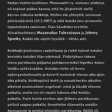
hiukan teatterimallinen. Mesenaatti ry. niminen yhdistys
oli sopinut paikan kanssa, että he järjestivät siellä
kerran viikossa keikkoja. Heihin siis yhteyttä, sovimme
päivämäärästä (20.5.1987) ja siitä kuinka ison prosentin
lipputuloista saisimme. Illan bändeiksi sovittiin
Alivaltiosihteeri,
Maaseudun Tulevaisuus
ja
Johnny
Spunky
. Kaikki siis näytti hyvältä – tähän asti.
Keikkajärjestämisen raadollisuus ja riskit tulivat tutuksi
kovinkin tutuiksi illan edetessä. Yhdistyksen takana
oleva pariskunta paljastui puhdasverisiksi hipeiksi, kuten
heidän ystävänsäkin. Asioiden hoito oli kovin
epäorganisoitunutta ja kaverit tuntuivat olevan aika ajoin
aika pihalla. Keikkapäivä koitti ja soundcheckin aikoihin
alkoivat ensimmäiset ongelmat: minä ja bändit olimme
paikalla, mutta ovi oli visusti lukossa eikä ketään
paikalla. Puoli tuntia sovitun ajan jälkeen pariskunnan
ystävä saapuu paikalle, ihmettelee tilannetta meidän
kanssamme ja poistui etsimään pariskuntaa. Näillä oli