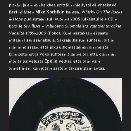
pitkän ja ennen kaikkea erittäin miellyttävä yhteistyö
Berliniläisen
Mike Korbikin
kanssa.
Whisky On The Rocks
& Hope
puolestaan tuli vuonna 2005 julkaistulle 4 CD:n
boxille
Sivulliset – Valikoima Suomalaista Vaihtoehtorockia
Vuosilta 1985-2000
(Poko). Kummastakaan ei saatu
mitään lisenssimaksuja. Saksajulkaisun suhteen oltiin
niin innoissaan, että joku ulkomaalainen on meistä
kiinnostunut ja Poko suhteen tilanne oli, että olin niin
monta palvelusta
Epelle
velkaa, että olin vain
onnellinen, kun jotain saatoin takaisinpäin antaa.