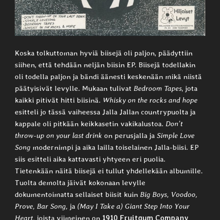
Koska tolkuttoman hyviä biisejä oli paljon, päädyttiin
siihen, että tehdään neljän biisin EP. Biisejä todellakin
oli todella paljon ja bändi äänesti keskenään mikä niistä
päätyisivät levylle. Mukaan tulivat
Bedroom Tapes
, jota
kaikki pitivät hitti biisinä.
Whisky on the rocks and hope
esitteli jo tässä vaiheessa Jalla Jallan countrypuolta ja
kappale oli pitkään keikkasetin vakikalustoa.
Don’t
throw-up on your last drink
on perusjalla ja
Simple Love
Song
modernimpi ja aika lailla toiselainen Jalla-biisi. EP
siis esitteli aika kattavasti yhtyeen eri puolia.
Tietenkään näitä biisejä ei tullut yhdellekään albumille.
Tuolta demolta jäivät kokonaan levylle
dokumentoimatta sellaiset biisit kuin
Big Boys, Voodoo,
Prove, Bar Song,
ja
(May I Take a) Giant Step Into Your
Heart,
joista viimeinen on
1910 Fruitgum Company