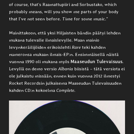
of course, that’s Raamattupiiri and Sorbustako, which
probably means, will you show me parts of your body
that I’ve not seen before. Time for some music.”
Mainittakoon, että yksi Hiljaisten bändin päätyi lehden
mukana tulevalle ilmaislevylle. Maan mainio
levynkeräilijöiden erikoislehti
Rare
teki kahden
numeronsa mukaan ilmais-EP:n. Ensimmäisellä näistä
vuonna 1990 oli mukana myös
Maaseudun Tulevaisuus
.
Levyllä on demo versio
Albania
biisistä – tätä versiota ei
ole julkaistu missään, ennen kuin vuonna 2012 ilmestyi
Rocket Recordsin julkaisema Maaseudun Tulevaisuuden
kahden CD:n kokoelma
Complete
.