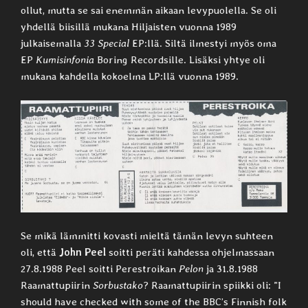
ollut, mutta se sai enemmän aikaan levypuolella. Se oli
yhdellä biisillä mukana Hiljaisten vuonna 1989
julkaisemalla
33 Special
EP:llä. Siltä ilmestyi myös oma
EP
Kumisinfonia
Boring Recordsille. Lisäksi yhtye oli
mukana kahdella kokoelma LP:llä vuonna 1989.
Se mikä lämmitti kovasti mieltä tämän levyn suhteen
oli, että
John Peel
soitti peräti kahdessa ohjelmassaan
27.8.1988 Peel soitti Perestroikan
Pelon
ja 31.8.1988
Raamattupiirin
Sorbustako
? Raamattupiirin spiikki oli: ”I
should have checked with some of the BBC’s Finnish folk