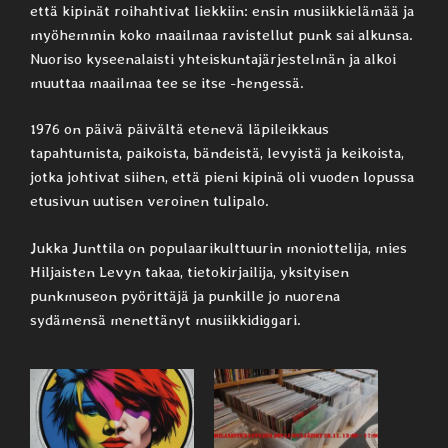
että kipinät roihahtivat liekkiin: ensin musiikkielämää ja
myöhemmin koko maailmaa ravistellut punk sai alkunsa.
Nuoriso kyseenalaisti yhteiskuntajärjestelmän ja alkoi
muuttaa maailmaa tee se itse -hengessä.
1976 on päivä päivältä etenevä läpileikkaus
tapahtumista, paikoista, bändeistä, levyistä ja keikoista,
jotka johtivat siihen, että pieni kipinä oli vuoden lopussa
etusivun uutisen veroinen tulipalo.
Jukka Junttila on populaarikulttuurin moniottelija, mies
Hiljaisten Levyn takaa, tietokirjailija, yksityisen
punkmuseon pyörittäjä ja punkille jo nuorena
sydämensä menettänyt musiikkidiggari.