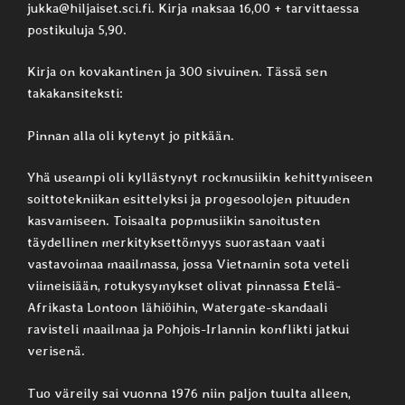
jukka@hiljaiset.sci.fi. Kirja maksaa 16,00 + tarvittaessa
postikuluja 5,90.
Kirja on kovakantinen ja 300 sivuinen. Tässä sen
takakansiteksti:
Pinnan alla oli kytenyt jo pitkään.
Yhä useampi oli kyllästynyt rockmusiikin kehittymiseen
soittotekniikan esittelyksi ja progesoolojen pituuden
kasvamiseen. Toisaalta popmusiikin sanoitusten
täydellinen merkityksettömyys suorastaan vaati
vastavoimaa maailmassa, jossa Vietnamin sota veteli
viimeisiään, rotukysymykset olivat pinnassa Etelä-
Afrikasta Lontoon lähiöihin, Watergate-skandaali
ravisteli maailmaa ja Pohjois-Irlannin konflikti jatkui
verisenä.
Tuo väreily sai vuonna 1976 niin paljon tuulta alleen,