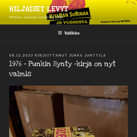
Siirry
HILJAISET LEVYT
sisältöön
Kitaran surinaa vuodesta 1986
Valikko
JULKAISTU
08.12.2023
KIRJOITTANUT
JUKKA JUNTTILA
1976 – Punkin Synty -kirja on nyt
valmis