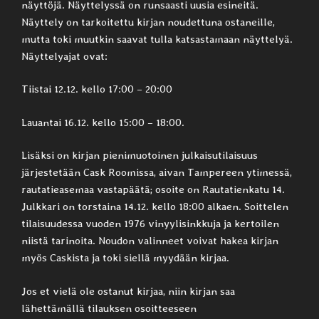
näyttöjä. Näyttelyssä on runsaasti uusia esineitä.
Näyttely on tarkoitettu kirjan noudettuna ostaneille,
mutta toki muutkin saavat tulla katsastamaan näyttelyä.
Näyttelyajat ovat:
Tiistai 12.12. kello 17:00 – 20:00
Lauantai 16.12. kello 15:00 – 18:00.
Lisäksi on kirjan pienimuotoinen julkaisutilaisuus
järjestetään Cask Roomissa, aivan Tampereen ytimessä,
rautatieasemaa vastapäätä; osoite on Rautatienkatu 14.
Julkkari on torstaina 14.12. kello 18:00 alkaen. Soittelen
tilaisuudessa vuoden 1976 vinyylisinkkuja ja kertoilen
niistä tarinoita. Noudon valinneet voivat hakea kirjan
myös Caskista ja toki siellä myydään kirjaa.
Jos et vielä ole ostanut kirjaa, niin kirjan saa
lähettämällä tilauksen osoitteeseen