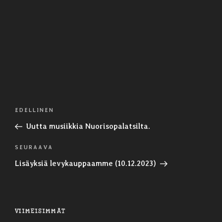
Artikkelien
Edellinen
EDELLINEN
selaus
artikkeli
Uutta musiikkia Nuorisopalatsilta.
Seuraava
SEURAAVA
artikkeli
Lisäyksiä levykauppaamme (10.12.2023)
VIIMEISIMMÄT