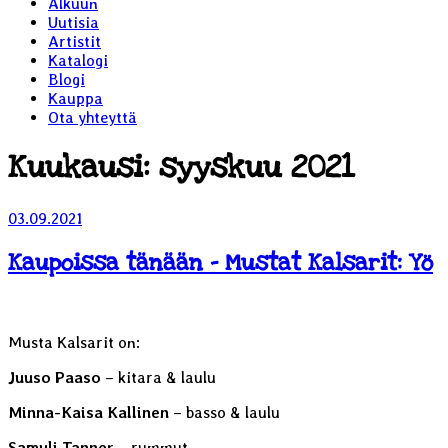
Alkuun
Uutisia
Artistit
Katalogi
Blogi
Kauppa
Ota yhteyttä
Kuukausi:
syyskuu 2021
Julkaistu
03.09.2021
Kaupoissa tänään – Mustat Kalsarit: Yö
Musta Kalsarit on:
Juuso Paaso
– kitara & laulu
Minna-Kaisa Kallinen
– basso & laulu
Samuli Tanner
– rummut