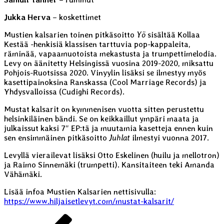
Jukka Herva
– koskettimet
Mustien kalsarien toinen pitkäsoitto
Yö
sisältää Kollaa
Kestää -henkisiä klassisen tarttuvia pop-kappaleita,
räminää, vapaamuotoista mekastusta ja trumpettimelodia.
Levy on äänitetty Helsingissä vuosina 2019-2020, miksattu
Pohjois-Ruotsissa 2020. Vinyylin lisäksi se ilmestyy myös
kasettipainoksina Ranskassa (Cool Marriage Records) ja
Yhdysvalloissa (Cudighi Records).
Mustat kalsarit on kymmenisen vuotta sitten perustettu
helsinkiläinen bändi. Se on keikkaillut ympäri maata ja
julkaissut kaksi 7″ EP:tä ja muutamia kasetteja ennen kuin
sen ensimmäinen pitkäsoitto
Juhlat
ilmestyi vuonna 2017.
Levyllä vierailevat lisäksi Otto Eskelinen (huilu ja mellotron)
ja Raimo Sinnemäki (trumpetti). Kansitaiteen teki Amanda
Vähämäki.
Lisää infoa Mustien Kalsarien nettisivulla:
https://www.hiljaisetlevyt.com/mustat-kalsarit/
Artikkelien
Edellinen
Sivu
Sivu