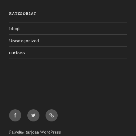
KATEGORIAT
blogi
Uncategorized
uutinen
Liljaiset
Liljaiset
Liljaiset
Facebookissa
Twitterissä
Discogsissa
Palvelun tarjoaa WordPress