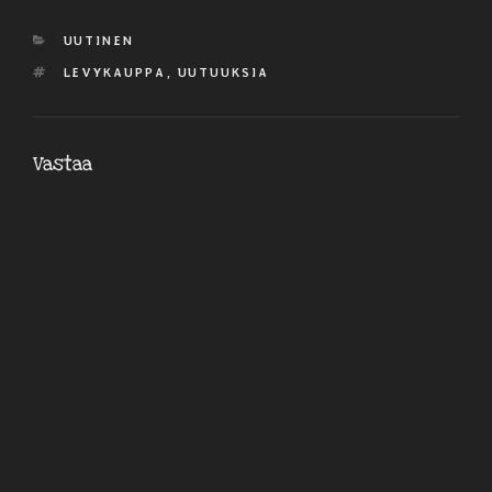
KATEGORIAT
UUTINEN
AVAINSANAT
LEVYKAUPPA
,
UUTUUKSIA
Vastaa