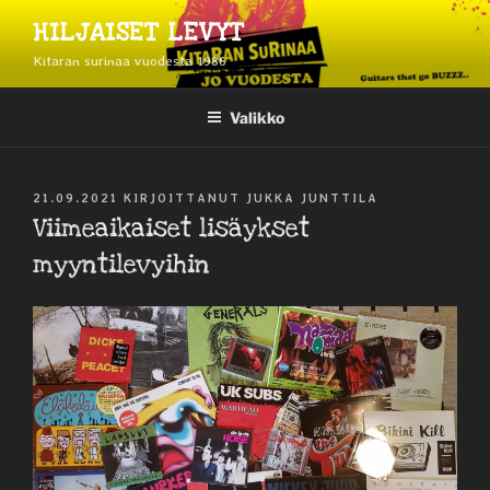
Siirry
HILJAISET LEVYT
sisältöön
Kitaran surinaa vuodesta 1986
Valikko
JULKAISTU
21.09.2021
KIRJOITTANUT
JUKKA JUNTTILA
Viimeaikaiset lisäykset
myyntilevyihin