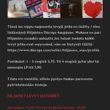
Tässä iso nippu saapuneita levyjä jotka on lisätty / olen
lisäämässä Hiljaisten Discogs-kauppaan. Mukana on pari
Hiljaisten omaakin uutuutta Jos haluat tsekata kaikki
levyt jotka ovat myynnissä, niin ne löytyvät täältä:
https://www.discogs.com/seller/hiljainen_man/profile
Postikulut: 1 – 3 singleä 3,70. Yli 4 singleä ja/tai yksi tai
useampia LP:itä 5,90.
Tilata voi viestillä, silloin pystyn hiukan paremmin
pyöristelemään hintoja.
HILJAISET LEVYT UUTUUDET:
Nowadays: Tytöt Piirtää Sydämiä Seiniin 20,00