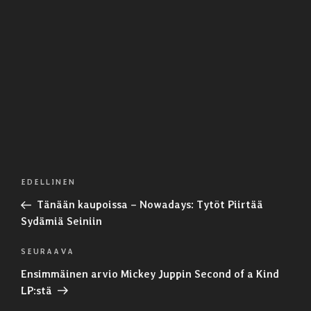
Artikkelien
Edellinen
EDELLINEN
selaus
artikkeli
Tänään kaupoissa – Nowadays: Tytöt Piirtää
Sydämiä Seiniin
Seuraava
SEURAAVA
artikkeli
Ensimmäinen arvio Mickey Juppin Second of a Kind
LP:stä