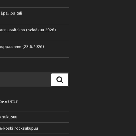
säpainos tuli
aisusuunnitelma (heinäkuu 2026)
kauppaamme (23.6.2026)
Haku
KOMMENTIT
s sukupuu
ankoski rocksukupuu