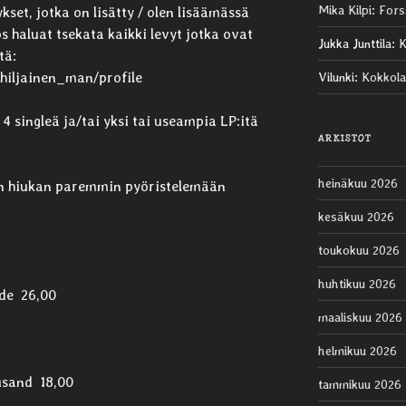
Mika Kilpi
:
Fors
set, jotka on lisätty / olen lisäämässä
s haluat tsekata kaikki levyt jotka ovat
Jukka Junttila
:
K
tä:
/hiljainen_man/profile
Vilunki
:
Kokkola
i 4 singleä ja/tai yksi tai useampia LP:itä
ARKISTOT
heinäkuu 2026
styn hiukan paremmin pyöristelemään
kesäkuu 2026
toukokuu 2026
huhtikuu 2026
ide 26,00
maaliskuu 2026
helmikuu 2026
usand 18,00
tammikuu 2026