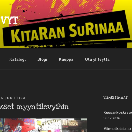
EVYT
Katalogi
Blogi
Kauppa
Ota yhteyttä
VIIMEISIMMÄT
KA JUNTTILA
ykset myyntilevyihin
Kuusankoski ro
19.07.2026
Viimeaikaisia ar