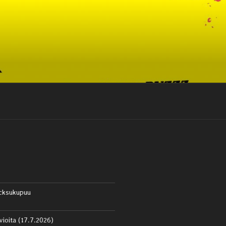
cksukupuu
vioita (17.7.2026)