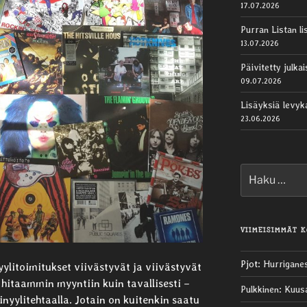
17.07.2026
Purran Listan li
13.07.2026
Päivitetty julk
09.07.2026
Lisäyksiä levy
23.06.2026
Etsi:
VIIMEISIMMÄT 
Pjot
:
Hurrigane
ylitoimitukset viivästyvät ja viivästyvät
ut hitaammin myyntiin kuin tavallisesti –
Pulkkinen
:
Kuus
nyylitehtaalla. Jotain on kuitenkin saatu