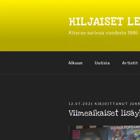
Siirry
sisältöön
HILJAISET L
Kitaran surinaa vuodesta 1986
Alkuun
Uutisia
Artistit
JULKAISTU
12.07.2021
KIRJOITTANUT
JUK
Viimeaikaiset lisä