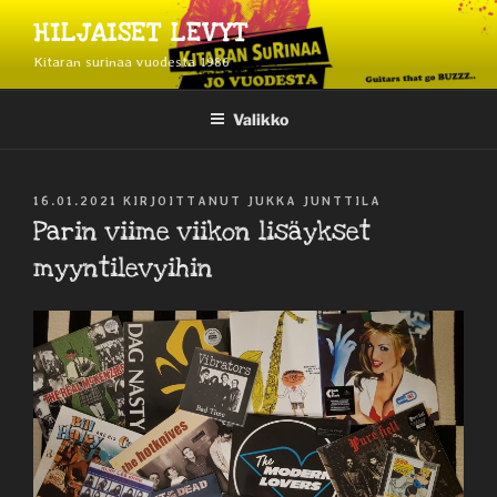
Siirry
HILJAISET LEVYT
sisältöön
Kitaran surinaa vuodesta 1986
Valikko
JULKAISTU
16.01.2021
KIRJOITTANUT
JUKKA JUNTTILA
Parin viime viikon lisäykset
myyntilevyihin