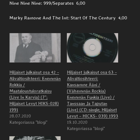
Nine Nine Nine: 999/Separates 6,00
Marky Ramone And The Int: Start Of The Century 4,00
Hiljaiset julkaisut osa 42 –
Hiljaiset julkaisut osa 63 –
Alivaltiosihteeri: Enemmän
Alivaltiosihteeri:
Rokkia /
Kansamme Ääni /
Maataloustuloratkaisu
(Vähemmän Rockia)
(Live In Karvia) (7”;
Enemmän Funkia (Live) /
Hiljaiset Levyt HIKS-028)
Tanssaan Ja Taputan
1991
(Live) (CD-single; Hiljaiset
28.07.2020
Levyt ‎– HICKS- 039) 1993
Kategoriassa "blogi"
19.10.2020
Kategoriassa "blogi"