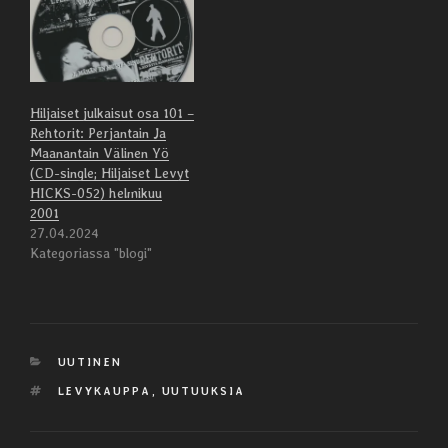
Hiljaiset julkaisut osa 101 –
Rehtorit: Perjantain Ja
Maanantain Välinen Yö
(CD-single; Hiljaiset Levyt
HICKS-052) helmikuu
2001
27.04.2024
Kategoriassa "blogi"
KATEGORIAT
UUTINEN
AVAINSANAT
LEVYKAUPPA
,
UUTUUKSIA