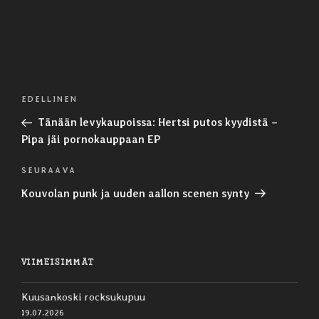
Artikkelien
Edellinen
EDELLINEN
selaus
artikkeli
Tänään levykaupoissa: Hertsi putos kyydistä –
Pipa jäi pornokauppaan EP
Seuraava
SEURAAVA
artikkeli
Kouvolan punk ja uuden aallon scenen synty
VIIMEISIMMÄT
Kuusankoski rocksukupuu
19.07.2026