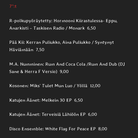
7″:t
R-polkupyöräytetty: Hormooni Kiirastulessa- Eppu,
Anarkisti – Taskisen Radio / Monark 6,50
Pää Kii: Kerran Puliukko, Aina Puliukko / Syntynyt
Häviämään 7,50
M.A. Numminen: Rum And Coca Cola /Rum And Dub (DJ
Sane & Herra F Versio) 9,00
Kosonen: Miks’ Tulet Mun Luo / Yöllä 12,00
Katujen Äänet: Melkein 30 EP 6,50
Katujen Äänet: Terveisiä Lähiöön EP 6,00
Disco Ensemble: White Flag For Peace EP 8,00