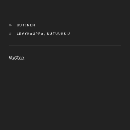
KATEGORIAT
UUTINEN
AVAINSANAT
LEVYKAUPPA
,
UUTUUKSIA
Vastaa