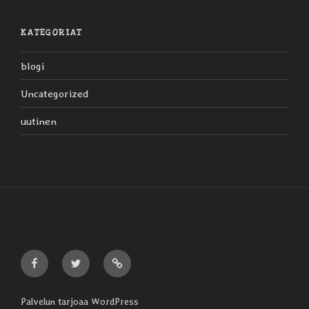
KATEGORIAT
blogi
Uncategorized
uutinen
Liljaiset
Liljaiset
Liljaiset
Facebookissa
Twitterissä
Discogsissa
Palvelun tarjoaa WordPress