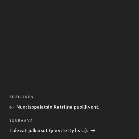
Artikkelien
Edellinen
EDELLINEN
selaus
artikkeli
Nuorisopalatsin Katriina puolilivenä
Seuraava
SEURAAVA
artikkeli
Tulevat julkaisut (päivitetty lista):