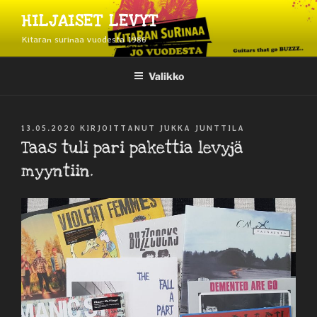
Siirry
HILJAISET LEVYT
sisältöön
Kitaran surinaa vuodesta 1986
Valikko
JULKAISTU
13.05.2020
KIRJOITTANUT
JUKKA JUNTTILA
Taas tuli pari pakettia levyjä
myyntiin.