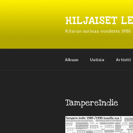
Siirry
sisältöön
HILJAISET L
Kitaran surinaa vuodesta 1986
Alkuun
Uutisia
Artistit
TampereIndie