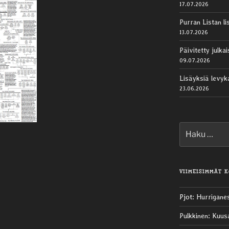
17.07.2026
Purran Listan li
13.07.2026
Päivitetty julk
09.07.2026
Lisäyksiä levy
23.06.2026
Etsi:
VIIMEISIMMÄT 
Pjot
:
Hurrigane
Pulkkinen
:
Kuus