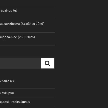
säpainos tuli
aisusuunnitelma (heinäkuu 2026)
kauppaamme (23.6.2026)
Haku
KOMMENTIT
s sukupuu
ankoski rocksukupuu