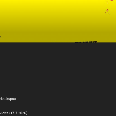
cksukupuu
vioita (17.7.2026)