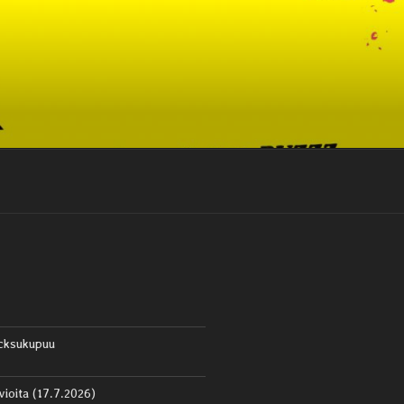
cksukupuu
vioita (17.7.2026)