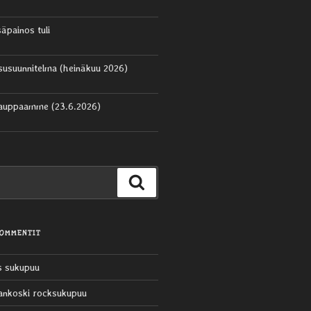
säpainos tuli
aisusuunnitelma (heinäkuu 2026)
kauppaamme (23.6.2026)
Haku
KOMMENTIT
s sukupuu
ankoski rocksukupuu