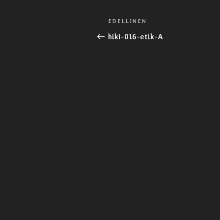
Artikkelien
Edellinen
EDELLINEN
selaus
artikkeli
hiki-016-etik-A