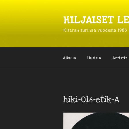
Siirry
sisältöön
HILJAISET L
Kitaran surinaa vuodesta 1986
Alkuun
Uutisia
Artistit
hiki-016-etik-A