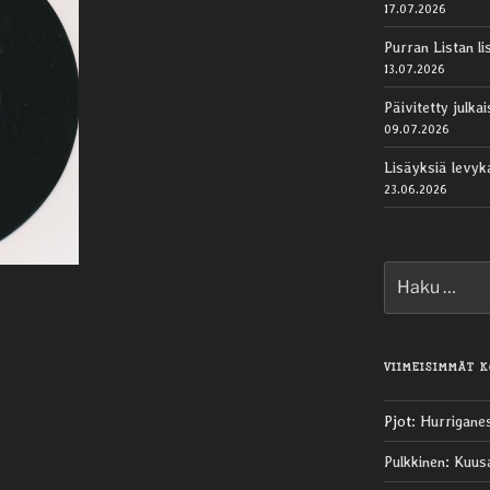
17.07.2026
Purran Listan li
13.07.2026
Päivitetty julk
09.07.2026
Lisäyksiä levy
23.06.2026
Etsi:
VIIMEISIMMÄT 
Pjot
:
Hurrigane
Pulkkinen
:
Kuus