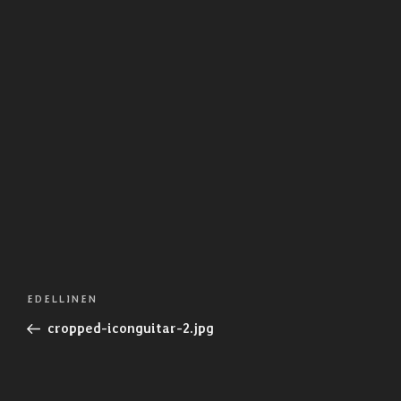
Artikkelien
Edellinen
EDELLINEN
selaus
artikkeli
cropped-iconguitar-2.jpg