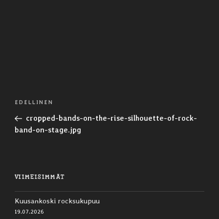
Artikkelien
Edellinen
EDELLINEN
selaus
artikkeli
cropped-bands-on-the-rise-silhouette-of-rock-
band-on-stage.jpg
VIIMEISIMMÄT
Kuusankoski rocksukupuu
19.07.2026