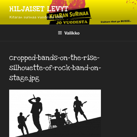
Siirry
HILJAISET LEVYT
sisältöön
Kitaran surinaa vuodesta 1986
Valikko
cropped-bands-on-the-rise-
silhouette-of-rock-band-on-
stage.jpg