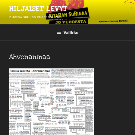
Siirry
HILJAISET LEVYT
sisältöön
Kitaran surinaa vuodesta 1986
Valikko
Ahvenanmaa