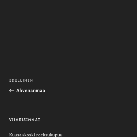
Artikkelien
Edellinen
EDELLINEN
selaus
artikkeli
Ahvenanmaa
VIIMEISIMMÄT
Kuusankoski rocksukupuu