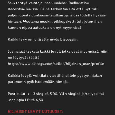
Sain tehtyä vaihtoja maan mainion Radionation
Recordsin kanssa. Tämä tarkoittaa sitä että nyt tuli
paljon upeita punkuusintajulkaisuja ja osa todella hyvään
hintaan. Muutama muukin pikkupaketti tuli, joten ihan
kunnon nippu uutuuksia on nyt myynnissä.
Kaikki levy on jo lisätty myös Discogsiin.
Jos haluat tsekata kaikki levyt, jotka ovat myynnissä, niin
ne löytyvät täältä:
https://www.discogs.com/seller/hiljainen_man/profile
Kaikkia levyjä voi tilata viestillä, silloin pystyn hiukan
paremmin pyöristelemään hintoja.
Postikulut: 1 – 3 singleä 5,00. Yli 4 singleä ja/tai yksi tai
useampia LP:itä 6,50.
HILJAISET LEVYT UUTUUDET: