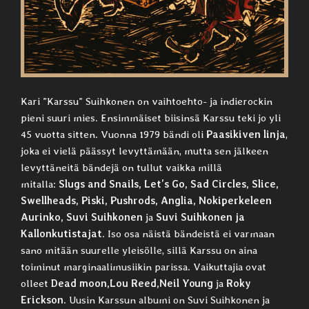
Kari ”Karssu” Suihkonen on vaihtoehto- ja indierockin
pieni suuri mies. Ensimmäiset biisinsä Karssu teki jo yli
45 vuotta sitten. Vuonna 1979 bändi oli
Paasikiven linja
,
joka ei vielä päässyt levyttämään, mutta sen jälkeen
levyttäneitä bändejä on tullut vaikka millä
mitalla:
Slugs and Snails, Let’s Go, Sad Circles, Slice,
Swellheads, Piski, Pushrods, Anglia, Nokiperkeleen
Aurinko, Suvi Suihkonen
ja
Suvi Suihkonen ja
Kallonkutistajat
. Iso osa näistä bändeistä ei varmaan
sano mitään suurelle yleisölle, sillä Karssu on aina
toiminut marginaalimusiikin parissa. Vaikuttajia ovat
olleet
Dead moon,Lou Reed,Neil Young
ja
Roky
Erickson
. Uusin Karssun albumi on Suvi Suihkonen ja