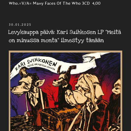
Who.=V/A= Many Faces Of The Who 3CD 4,00
JULKAISTU
30.01.2025
Levykauppa päivä: Kari Suihkosen LP ”Meitä
on minussa monta” ilmestyy tänään