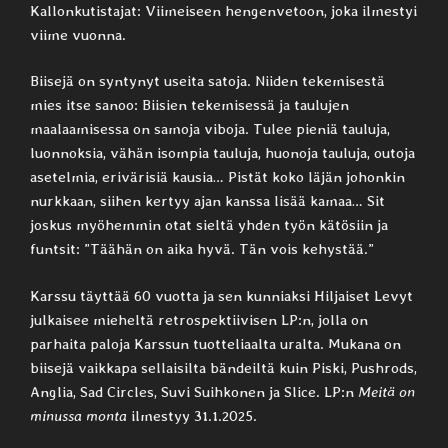
Kallonkutistajat: Viimeiseen hengenvetoon, joka ilmestyi
viime vuonna.
Biisejä on syntynyt useita satoja. Niiden tekemisestä
mies itse sanoo: Biisien tekemisessä ja taulujen
maalaamisessa on samoja viboja. Tulee pieniä tauluja,
luonnoksia, vähän isompia tauluja, huonoja tauluja, outoja
asetelmia, erivärisiä kausia… Pistät koko läjän johonkin
nurkkaan, siihen kertyy ajan kanssa lisää kamaa… Sit
joskus myöhemmin otat sieltä yhden työn kätösiin ja
funtsit: ”Täähän on aika hyvä. Tän vois kehystää.”
Karssu täyttää 60 vuotta ja sen kunniaksi Hiljaiset Levyt
julkaisee mieheltä retrospektiivisen LP:n, jolla on
parhaita paloja Karssun tuotteliaalta uralta. Mukana on
biisejä vaikkapa sellaisilta bändeiltä kuin Piski, Pushrods,
Anglia, Sad Circles, Suvi Suihkonen ja Slice. LP:n
Meitä on
minussa monta
ilmestyy 31.1.2025.