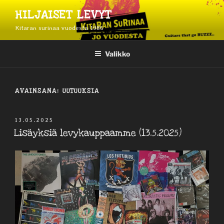
Siirry
HILJAISET LEVYT
sisältöön
Kitaran surinaa vuodesta 1986
Valikko
AVAINSANA:
UUTUUKSIA
JULKAISTU
13.05.2025
Lisäyksiä levykauppaamme (13.5.2025)