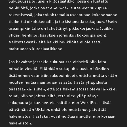
Sukupuussa on usein kiitoslaatikko, jossa on lueteltu
henkilöitä, jotka ovat enemmän auttaneet sukupuun
tekemisessä, joka toimittamalla useamman kokoonpanon
tiedot tai oikolukemalla ja tarkistamalla sukupuun. Usein
useampikin taho on lähettänyt pikkukorjauksia (vaikka
yhden henkilön lisäyksen johonkin kokoonpanoon).
Valitettavasti näitä kaikki henkilöitä ei ole saatu
mahtumaan kiitoslaatikkoon.
Jos havaitse jossakin sukupuussa virheitä niin laita
minulle viestiä. Ylläpidän sukupuita, uusien bändien
lisääminen valmisiin sukupuihin ei onnistu, mutta yritän
muuten hoitaa maininnan asiasta. Tästä ylläpidosta
päästäänkin siihen, että jos hakemistossa oleva linkki ei
toimi, niin se johtuu siitä, että olen ylläpitänyt
sukupuuta ja kun sen vie saitille, niin WordPress lisää
päivämärrän URL:iin, enkä ole muistanut päivittää
hakemistoa. Tästäkin voi ilmoittaa minulle, niin korjaan
hakemiston.