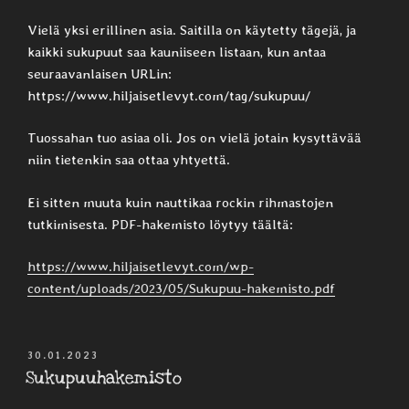
Vielä yksi erillinen asia. Saitilla on käytetty tägejä, ja
kaikki sukupuut saa kauniiseen listaan, kun antaa
seuraavanlaisen URLin:
https://www.hiljaisetlevyt.com/tag/sukupuu/
Tuossahan tuo asiaa oli. Jos on vielä jotain kysyttävää
niin tietenkin saa ottaa yhtyettä.
Ei sitten muuta kuin nauttikaa rockin rihmastojen
tutkimisesta. PDF-hakemisto löytyy täältä:
https://www.hiljaisetlevyt.com/wp-
content/uploads/2023/05/Sukupuu-hakemisto.pdf
JULKAISTU
30.01.2023
Sukupuuhakemisto