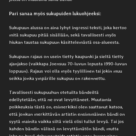
Pari sanaa myös sukupuiden lukuohjeeksi:
Sukupuun alussa on aina lyhyt ingressi teksti, joka kertoo
mitä sukupuu pitää sisällään, sekä tavallisesti myös
hiukan taustaa sukupuun käsittelemästä osa-alueesta.
Sukupuun rajaus on usein tietty kaupunki ja sieltä tietty
ajanjakso (vaikkapa Joensuu 70-luvun lopusta 1990-luvun
loppuun). Rajaus voi olla myös tyylillinen tai jokin muu
seikka jonka ympärille sukupuu on rakennettu.
Tavallisesti sukupuuhun otetuilta bändeiltä
edellytetään, että ne ovat levyttäneet. Muutamia
poikkeuksia tästä on, esimerkiksi olen saattanut katsoa,
että jonkun merkittävän artistin ensimmäinen bändi on
syytä mainita vaikka siltä vielä olisi tullut levyä. Tai jos
kahden bändin välissä on levyttämätön bändi, mutta