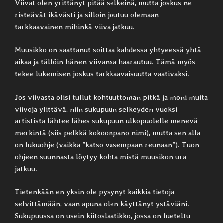
Viivat olen yrittänyt pitää selkeinä, mutta joskus ne
risteävät ikävästi ja silloin joutuu olemaan
tarkkaavainen mihinkä viiva jatkuu.
Muusikko on saattanut soittaa kahdessa yhtyeessä yhtä
aikaa ja tällöin hänen viivansa haarautuu. Tämä myös
tekee lukemisen joskus tarkkaavaisuutta vaativaksi.
Jos viivasta olisi tullut kohtuuttoman pitkä ja moni muita
viivoja ylittävä, niin sukupuun selkeyden vuoksi
artistista lähtee lähes sukupuun ulkopuolelle menevä
merkintä (siis pelkkä kokoonpano nimi), mutta sen alla
on lukuohje (vaikka ”katso vasempaan reunaan”). Tuon
ohjeen suunnasta löytyy kohta mistä muusikon ura
jatkuu.
Tietenkään en yksin ole pysynyt kaikkia tietoja
selvittämään, vaan apuna olen käyttänyt ystäviäni.
Sukupuussa on usein kiitoslaatikko, jossa on lueteltu