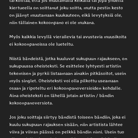
tarkoittaa, että jos muutamalla keikalla tai jopa yhdellä
kiertueella on soittanut joku soitta, mutta pestin kesto
on jäänyt muutamaan kuukauteen, eikä levytyksiä ole,
niin tällainen kokoonpano ei ole mukana.
Myös kaikkia levyllä vierailevia tai avustavia muusikoita
ei kokoonpanoissa ole lueteltu.
Niistä bändeistä, jotka kuuluvat sukupuun rajaukseen, on
sukupuussa oheisteksti. Se esittelee lyhtyesti artistin
tekemisen ja pyrkii listaamaan ainakin pitkäsoitot, usein
myös singlet. Oheisteksti voi olla pilkottu useamaan
osaan ja ripoteltu eri kokoonpanoversioiden kohdalle.
Aina oheisteksti on lähellä jotain artistin / bändin
kokoonpanoversiota.
Jos joku soittaja siirtyy bändistä toiseen bändiin, joka ei
kuulu sukupuun rajauksen sisään, niin artistista lähtee
viiva ja viivan päässä on pelkkä bändin nimi. Usein tuo