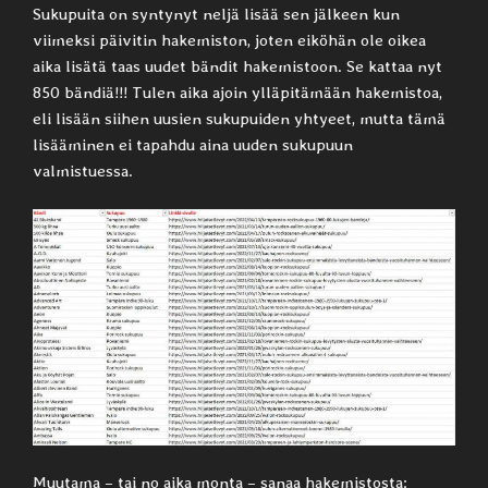
Sukupuita on syntynyt neljä lisää sen jälkeen kun
viimeksi päivitin hakemiston, joten eiköhän ole oikea
aika lisätä taas uudet bändit hakemistoon. Se kattaa nyt
850 bändiä!!! Tulen aika ajoin ylläpitämään hakemistoa,
eli lisään siihen uusien sukupuiden yhtyeet, mutta tämä
lisääminen ei tapahdu aina uuden sukupuun
valmistuessa.
Muutama – tai no aika monta – sanaa hakemistosta: