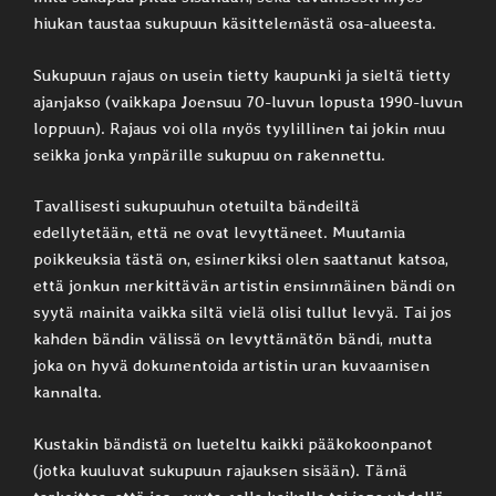
hiukan taustaa sukupuun käsittelemästä osa-alueesta.
Sukupuun rajaus on usein tietty kaupunki ja sieltä tietty
ajanjakso (vaikkapa Joensuu 70-luvun lopusta 1990-luvun
loppuun). Rajaus voi olla myös tyylillinen tai jokin muu
seikka jonka ympärille sukupuu on rakennettu.
Tavallisesti sukupuuhun otetuilta bändeiltä
edellytetään, että ne ovat levyttäneet. Muutamia
poikkeuksia tästä on, esimerkiksi olen saattanut katsoa,
että jonkun merkittävän artistin ensimmäinen bändi on
syytä mainita vaikka siltä vielä olisi tullut levyä. Tai jos
kahden bändin välissä on levyttämätön bändi, mutta
joka on hyvä dokumentoida artistin uran kuvaamisen
kannalta.
Kustakin bändistä on lueteltu kaikki pääkokoonpanot
(jotka kuuluvat sukupuun rajauksen sisään). Tämä