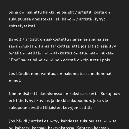
Siinä on mainittu kaikki ne bändit / artistit, joista on
sukupuussa oheisteksti, eli bändin / artistin lyhyt
esittelyteksti.
Bändit / artistit on aakkostettu nimen ensimmäisen
sanan mukaan. Tämä tarkoittaa, että jos artisti esiintyy
omalla nimellään, niin aakkostus on etunimen mukaan.
”The” sanat bändien nimen edestä on tiputettu pois.
Jos bändin nimi vaihtuu, on hakemistossa molemmat
nimet.
Nimen lisäksi hakemistossa on kaksi saraketta: Sukupuun
erittäin lyhyt kuvaus ja linkki sukupuuhun, joka vie
sukupuun sivulle Hiljaisten Levyjen saitilla.
Jos bändi / artisti esiintyy kahdessa sukupuussa, niin se
on kahteen kertaan hakemistossa. Kahteen kertaan