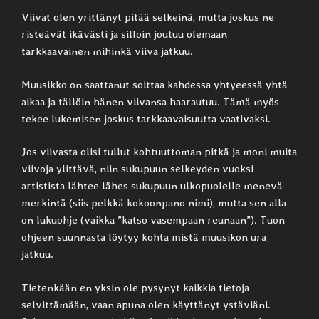
Viivat olen yrittänyt pitää selkeinä, mutta joskus ne
risteävät ikävästi ja silloin joutuu olemaan
tarkkaavainen mihinkä viiva jatkuu.
Muusikko on saattanut soittaa kahdessa yhtyeessä yhtä
aikaa ja tällöin hänen viivansa haarautuu. Tämä myös
tekee lukemisen joskus tarkkaavaisuutta vaativaksi.
Jos viivasta olisi tullut kohtuuttoman pitkä ja moni muita
viivoja ylittävä, niin sukupuun selkeyden vuoksi
artistista lähtee lähes sukupuun ulkopuolelle menevä
merkintä (siis pelkkä kokoonpano nimi), mutta sen alla
on lukuohje (vaikka ”katso vasempaan reunaan”). Tuon
ohjeen suunnasta löytyy kohta mistä muusikon ura
jatkuu.
Tietenkään en yksin ole pysynyt kaikkia tietoja
selvittämään, vaan apuna olen käyttänyt ystäviäni.