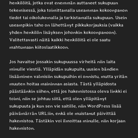
henkilöitä, jotka ovat enemmän auttaneet sukupuun
tekemisessä, joka toimittamalla useamman kokoonpanon
tiedot tai oikolukemalla ja tarkistamalla sukupuun. Usein
useampikin taho on lähettänyt pikkukorjauksia (vaikka
yhden henkilön lisäyksen johonkin kokoonpanoon).
Valitettavasti näitä kaikki henkilöitä ei ole saatu
mahtumaan kiitoslaatikkoon.
Jos havaitse jossakin sukupuussa virheitä niin laita
minulle viestiä. Ylläpidän sukupuita, uusien bändien
lisääminen valmisiin sukupuihin ei onnistu, mutta yritän
muuten hoitaa maininnan asiasta. Tästä ylläpidosta
päästäänkin siihen, että jos hakemistossa oleva linkki ei
toimi, niin se johtuu siitä, että olen ylläpitänyt
sukupuuta ja kun sen vie saitille, niin WordPress lisää
päivämärrän URL:iin, enkä ole muistanut päivittää
hakemistoa. Tästäkin voi ilmoittaa minulle, niin korjaan
hakemiston.