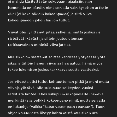
ei mahdu käsiteltävän sukupuun rajauksiin, niin
isommalla on bändin nimi, sen alla vain kyseisen artistin
nimi (ei koko bändin kokoonpanoa) ja siitä viiva
kokoonpanoon johon hän on tullut.
Viivat olen yrittänyt pitää selkeinä, mutta joskus ne
risteävät ikävästi ja silloin joutuu olemaan
tarkkaavainen mihinkä viiva jatkuu.
Muusikko on saattanut soittaa kahdessa yhtyeessä yhtä
aikaa ja tällöin hänen viivansa haarautuu. Tämä myös
tekee lukemisen joskus tarkkaavaisuutta vaativaksi.
Jos viivasta olisi tullut kohtuuttoman pitkä ja moni muita
viivoja ylittävä, niin sukupuun selkeyden vuoksi
artistista lähtee lähes sukupuun ulkopuolelle menevä
merkintä (siis pelkkä kokoonpano nimi), mutta sen alla
on lukuohje (vaikka ”katso vasempaan reunaan”). Tuon
ohjeen suunnasta löytyy kohta mistä muusikon ura