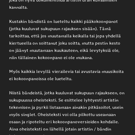
joka on hyvä dokumentoida artistin uran kuvaamisen
kannalta.
Kustakin bändistä on lueteltu kaikki pääkokoonpanot
(jotka kuuluvat sukupuun rajauksen sisään). Tämä
tarkoittaa, että jos muutamalla keikalla tai jopa yhdellä
kiertueella on soittanut joku soitta, mutta pestin kesto
on jäänyt muutamaan kuukauteen, eikä levytyksiä ole,
niin tällainen kokoonpano ei ole mukana.
Myös kaikkia levyllä vierailevia tai avustavia muusikoita
ei kokoonpanoissa ole lueteltu.
Niistä bändeistä, jotka kuuluvat sukupuun rajaukseen, on
sukupuussa oheisteksti. Se esittelee lyhtyesti artistin
tekemisen ja pyrkii listaamaan ainakin pitkäsoitot, usein
myös singlet. Oheisteksti voi olla pilkottu useamaan
osaan ja ripoteltu eri kokoonpanoversioiden kohdalle.
Aina oheisteksti on lähellä jotain artistin / bändin