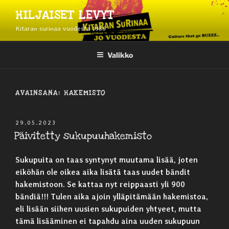
Siirry
HILJAISET LEVYT
sisältöön
Kitaran surinaa vuodesta 1986
Valikko
AVAINSANA:
HAKEMISTO
JULKAISTU
29.05.2023
Päivitetty sukupuuhakemisto
Sukupuita on taas syntynyt muutama lisää, joten
eiköhän ole oikea aika lisätä taas uudet bändit
hakemistoon. Se kattaa nyt reippaasti yli 900
bändiä!!! Tulen aika ajoin ylläpitämään hakemistoa,
eli lisään siihen uusien sukupuiden yhtyeet, mutta
tämä lisääminen ei tapahdu aina uuden sukupuun