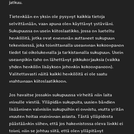
jatkuu.
Tietenkään en yksin ole pysynyt kaikkia tietoja
selvittämään, vaan apuna olen käyttänyt ystäviäni.
Sukupuussa on usein kiitoslaatikko, jossa on lueteltu
henkilöitä, jotka ovat enemmän auttaneet sukupuun
tekemisessä, joka toimittamalla useamman kokoonpanon
tiedot tai oikolukemalla ja tarkistamalla sukupuun. Usein
useampikin taho on lähettänyt pikkukorjauksia (vaikka
yhden henkilön lisäyksen johonkin kokoonpanoon).
Valitettavasti näitä kaikki henkilöitä ei ole saatu
mahtumaan kiitoslaatikkoon.
Jos havaitse jossakin sukupuussa virheitä niin laita
minulle viestiä. Ylläpidän sukupuita, uusien bändien
lisääminen valmisiin sukupuihin ei onnistu, mutta yritän
muuten hoitaa maininnan asiasta. Tästä ylläpidosta
päästäänkin siihen, että jos hakemistossa oleva linkki ei
toimi, niin se johtuu siitä, että olen ylläpitänyt