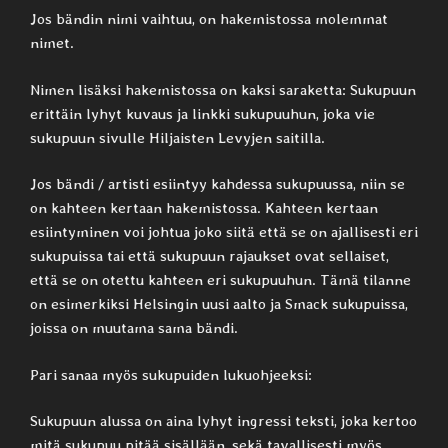
Jos bändin nimi vaihtuu, on hakemistossa molemmat
nimet.
Nimen lisäksi hakemistossa on kaksi saraketta: Sukupuun
erittäin lyhyt kuvaus ja linkki sukupuuhun, joka vie
sukupuun sivulle Hiljaisten Levyjen saitilla.
Jos bändi / artisti esiintyy kahdessa sukupuussa, niin se
on kahteen kertaan hakemistossa. Kahteen kertaan
esiintyminen voi johtua joko siitä että se on ajallisesti eri
sukupuissa tai että sukupuun rajaukset ovat sellaiset,
että se on otettu kahteen eri sukupuuhun. Tämä tilanne
on esimerkiksi Helsingin uusi aalto ja Smack sukupuissa,
joissa on muutama sama bändi.
Pari sanaa myös sukupuiden lukuohjeeksi:
Sukupuun alussa on aina lyhyt ingressi teksti, joka kertoo
mitä sukupuu pitää sisällään, sekä tavallisesti myös