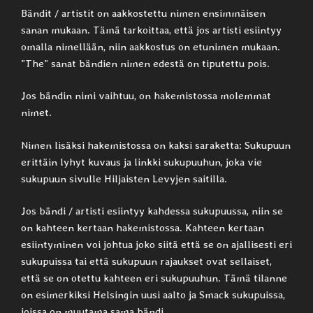
Bändit / artistit on aakkostettu nimen ensimmäisen
sanan mukaan. Tämä tarkoittaa, että jos artisti esiintyy
omalla nimellään, niin aakkostus on etunimen mukaan.
”The” sanat bändien nimen edestä on tiputettu pois.
Jos bändin nimi vaihtuu, on hakemistossa molemmat
nimet.
Nimen lisäksi hakemistossa on kaksi saraketta: Sukupuun
erittäin lyhyt kuvaus ja linkki sukupuuhun, joka vie
sukupuun sivulle Hiljaisten Levyjen saitilla.
Jos bändi / artisti esiintyy kahdessa sukupuussa, niin se
on kahteen kertaan hakemistossa. Kahteen kertaan
esiintyminen voi johtua joko siitä että se on ajallisesti eri
sukupuissa tai että sukupuun rajaukset ovat sellaiset,
että se on otettu kahteen eri sukupuuhun. Tämä tilanne
on esimerkiksi Helsingin uusi aalto ja Smack sukupuissa,
joissa on muutama sama bändi.