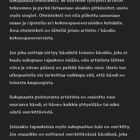
sukupuussa oheisteksti. Se esittelee lyhtyesti artistin
tekemisen ja pyrkii listaamaan ainakin pitkäsoitot, usein
myös singlet. Oheisteksti voi olla pilkottu useamaan
osaan ja ripoteltu eri kokoonpanoversioiden kohdalle.
Aina oheisteksti on lähellä jotain artistin / bändin
kokoonpanoversiota.
Jos joku soittaja siirtyy bändistä toiseen bändiin, joka ei
kuulu sukupuun rajauksen sisään, niin artistista lähtee
viiva ja viivan päässä on pelkkä bändin nimi. Usein tuo
ulkopuolella olo tarkoittaa vaikkapa sitä, että bändi on
toisesta kaupungista.
Sukupuusta poistuvasta artistista on mainittu vain
seuraava bändi, ei hänen kaikkia yhtyeitään tai edes
niistä merkittävintä.
Joissakin tapauksissa myös sukupuuhun tulo on merkitty.
Jos muusikko on soittanut merkittävässä bändissä, joka