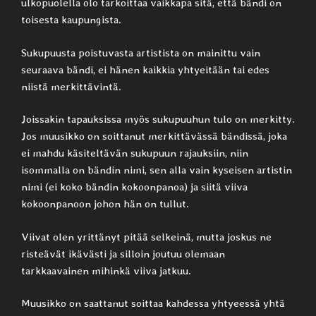
ulkopuolella olo tarkoittaa vaikkapa sitä, että bändi on
toisesta kaupungista.
Sukupuusta poistuvasta artistista on mainittu vain
seuraava bändi, ei hänen kaikkia yhtyeitään tai edes
niistä merkittävintä.
Joissakin tapauksissa myös sukupuuhun tulo on merkitty.
Jos muusikko on soittanut merkittävässä bändissä, joka
ei mahdu käsiteltävän sukupuun rajauksiin, niin
isommalla on bändin nimi, sen alla vain kyseisen artistin
nimi (ei koko bändin kokoonpanoa) ja siitä viiva
kokoonpanoon johon hän on tullut.
Viivat olen yrittänyt pitää selkeinä, mutta joskus ne
risteävät ikävästi ja silloin joutuu olemaan
tarkkaavainen mihinkä viiva jatkuu.
Muusikko on saattanut soittaa kahdessa yhtyeessä yhtä