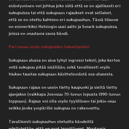
esiintyminen voi johtua joko siitä että se on ajallisesti eri
sukupuissa tai että sukupuun rajaukset ovat sellaiset,
että se on otettu kahteen eri sukupuuhun. Tämä tilanne
on esimerkiksi Helsingin uusi aalto ja Smack sukupuissa,
joissa on muutama sama bändi.
Pari sanaa myös sukupuiden lukuohjeeksi:
Sukupuun alussa on aina lyhyt ingressi teksti, joka kertoo
mitä sukupuu pitää sisällään, sekä tavallisesti myös
hiukan taustaa sukupuun käsittelemästä osa-alueesta.
Sukupuun rajaus on usein tietty kaupunki ja sieltä tietty
ajanjakso (vaikkapa Joensuu 70-luvun lopusta 1990-luvun
loppuun). Rajaus voi olla myös tyylillinen tai jokin muu
seikka jonka ympärille sukupuu on rakennettu.
Tavallisesti sukupuuhun otetuilta bändeiltä
edellytetään, että ne ovat levyttäneet. Muutamia