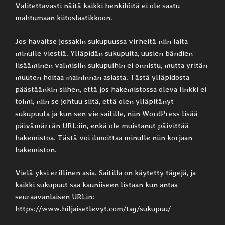
Valitettavasti näitä kaikki henkilöitä ei ole saatu
mahtumaan kiitoslaatikkoon.
Jos havaitse jossakin sukupuussa virheitä niin laita
minulle viestiä. Ylläpidän sukupuita, uusien bändien
lisääminen valmisiin sukupuihin ei onnistu, mutta yritän
muuten hoitaa maininnan asiasta. Tästä ylläpidosta
päästäänkin siihen, että jos hakemistossa oleva linkki ei
toimi, niin se johtuu siitä, että olen ylläpitänyt
sukupuuta ja kun sen vie saitille, niin WordPress lisää
päivämärrän URL:iin, enkä ole muistanut päivittää
hakemistoa. Tästä voi ilmoittaa minulle niin korjaan
hakemiston.
Vielä yksi erillinen asia. Saitilla on käytetty tägejä, ja
kaikki sukupuut saa kauniiseen listaan kun antaa
seuraavanlaisen URLin:
https://www.hiljaisetlevyt.com/tag/sukupuu/