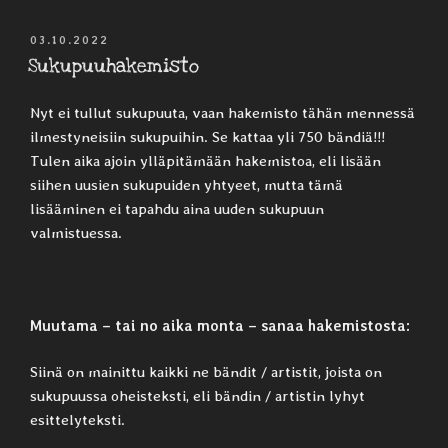
JULKAISTU
03.10.2022
Sukupuuhakemisto
Nyt ei tullut sukupuuta, vaan hakemisto tähän mennessä
ilmestyneisiin sukupuihin. Se kattaa yli 750 bändiä!!!
Tulen aika ajoin ylläpitämään hakemistoa, eli lisään
siihen uusien sukupuiden yhtyeet, mutta tämä
lisääminen ei tapahdu aina uuden sukupuun
valmistuessa.
Muutama – tai no aika monta – sanaa hakemistosta:
Siinä on mainittu kaikki ne bändit / artistit, joista on
sukupuussa oheisteksti, eli bändin / artistin lyhyt
esittelyteksti.