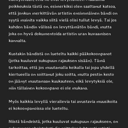
poikkeuksia tästä on, esimerkiksi olen saattanut katsoa,
että jonkun merkittävän artistin ensimmäinen bändi on
syytä mainita vaikka siltä vielä olisi tullut levyä. Tai jos
kahden bändin välissä on levyttämätön bändi, mutta
joka on hyvä dokumentoida artistin uran kuvaamisen
kannalta.
Kustakin bändistä on lueteltu kaikki pääkokoonpanot
(jotka kuuluvat sukupuun rajauksen sisään). Tämä
tarkoittaa, että jos muutamalla keikalla tai jopa yhdellä
kiertueella on soittanut joku soitta, mutta pestin kesto
on jäänyt muutamaan kuukauteen, eikä levytyksiä ole,
niin tällainen kokoonpano ei ole mukana.
Myös kaikkia levyllä vierailevia tai avustavia muusikoita
ei kokoonpanoissa ole lueteltu.
Niistä bändeistä, jotka kuuluvat sukupuun rajaukseen, on