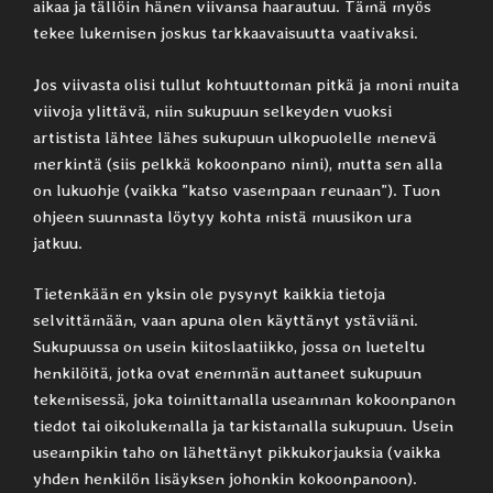
aikaa ja tällöin hänen viivansa haarautuu. Tämä myös
tekee lukemisen joskus tarkkaavaisuutta vaativaksi.
Jos viivasta olisi tullut kohtuuttoman pitkä ja moni muita
viivoja ylittävä, niin sukupuun selkeyden vuoksi
artistista lähtee lähes sukupuun ulkopuolelle menevä
merkintä (siis pelkkä kokoonpano nimi), mutta sen alla
on lukuohje (vaikka ”katso vasempaan reunaan”). Tuon
ohjeen suunnasta löytyy kohta mistä muusikon ura
jatkuu.
Tietenkään en yksin ole pysynyt kaikkia tietoja
selvittämään, vaan apuna olen käyttänyt ystäviäni.
Sukupuussa on usein kiitoslaatiikko, jossa on lueteltu
henkilöitä, jotka ovat enemmän auttaneet sukupuun
tekemisessä, joka toimittamalla useamman kokoonpanon
tiedot tai oikolukemalla ja tarkistamalla sukupuun. Usein
useampikin taho on lähettänyt pikkukorjauksia (vaikka
yhden henkilön lisäyksen johonkin kokoonpanoon).