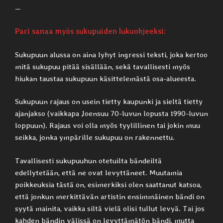
—
Pari sanaa myös sukupuiden lukuohjeeksi:
Sukupuun alussa on aina lyhyt ingressi teksti, joka kertoo
mitä sukupuu pitää sisällään, sekä tavallisesti myös
hiukan taustaa sukupuun käsittelemästä osa-alueesta.
Sukupuun rajaus on usein tietty kaupunki ja sieltä tietty
ajanjakso (vaikkapa Joensuu 70-luvun lopusta 1990-luvun
loppuun). Rajaus voi olla myös tyylillinen tai jokin muu
seikka, jonka ympärille sukupuu on rakennettu.
Tavallisesti sukupuuhun otetuilta bändeiltä
edellytetään, että ne ovat levyttäneet. Muutamia
poikkeuksia tästä on, esimerkiksi olen saattanut katsoa,
että jonkun merkittävän artistin ensimmäinen bändi on
syytä mainita, vaikka siltä vielä olisi tullut levyä. Tai jos
kahden bändin välissä on levyttämätön bändi, mutta