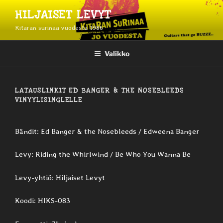
Siirry
HILJAISET LEVYT
sisältöön
Kitaran surinaa vuodesta 1986
Valikko
LATAUSLINKIT ED BANGER & THE NOSEBLEEDS
VINYYLISINGLELLE
Bändit: Ed Banger & the Nosebleeds / Edweena Banger
Levy: Riding the Whirlwind / Be Who You Wanna Be
Levy-yhtiö: Hiljaiset Levyt
Koodi: HIKS-083