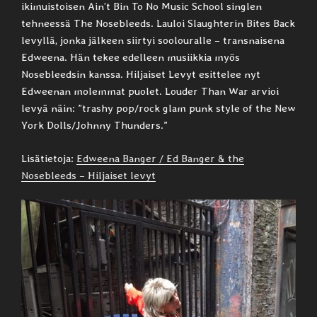
ikimuistoisen Ain’t Bin To No Music School singlen
tehneessä The Nosebleeds. Lauloi Slaughterin Bites Back
levyllä, jonka jälkeen siirtyi soolouralle – transnaisena
Edweena. Hän tekee edelleen musiikkia myös
Nosebleedsin kanssa. Hiljaiset Levyt esittelee nyt
Edweenan molemmat puolet. Louder Than War arvioi
levyä näin: ”trashy pop/rock glam punk style of the New
York Dolls/Johnny Thunders.”
Lisätietoja:
Edweena Banger / Ed Banger & the
Nosebleeds – Hiljaiset levyt