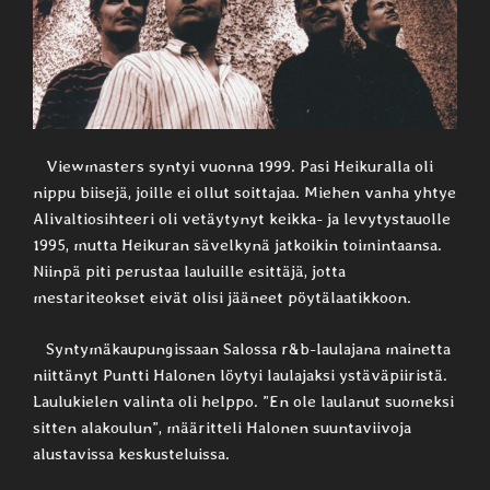
Viewmasters syntyi vuonna 1999. Pasi Heikuralla oli
nippu biisejä, joille ei ollut soittajaa. Miehen vanha yhtye
Alivaltiosihteeri oli vetäytynyt keikka- ja levytystauolle
1995, mutta Heikuran sävelkynä jatkoikin toimintaansa.
Niinpä piti perustaa lauluille esittäjä, jotta
mestariteokset eivät olisi jääneet pöytälaatikkoon.
Syntymäkaupungissaan Salossa r&b-laulajana mainetta
niittänyt Puntti Halonen löytyi laulajaksi ystäväpiiristä.
Laulukielen valinta oli helppo. ”En ole laulanut suomeksi
sitten alakoulun”, määritteli Halonen suuntaviivoja
alustavissa keskusteluissa.