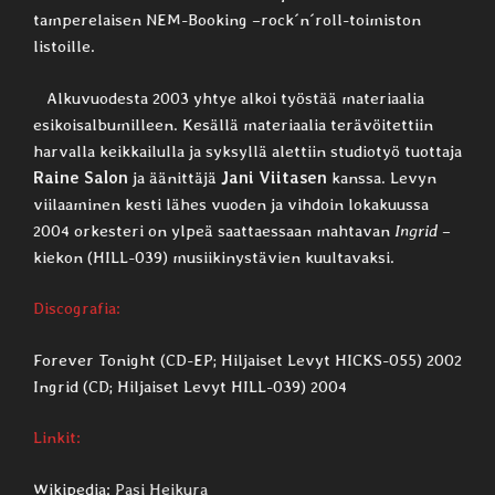
tamperelaisen NEM-Booking –rock´n´roll-toimiston
listoille.
Alkuvuodesta 2003 yhtye alkoi työstää materiaalia
esikoisalbumilleen. Kesällä materiaalia terävöitettiin
harvalla keikkailulla ja syksyllä alettiin studiotyö tuottaja
Raine Salon
ja äänittäjä
Jani Viitasen
kanssa. Levyn
viilaaminen kesti lähes vuoden ja vihdoin lokakuussa
2004 orkesteri on ylpeä saattaessaan mahtavan
Ingrid
–
kiekon (HILL-039) musiikinystävien kuultavaksi.
Discografia:
Forever Tonight (CD-EP; Hiljaiset Levyt HICKS-055) 2002
Ingrid (CD; Hiljaiset Levyt HILL-039) 2004
Linkit:
Wikipedia:
Pasi Heikura