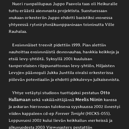
Nuori rumpalilupaus Juppo Paavola taas oli Heikuralle
tuttu eräästä aiemmasta projektista. Suostuessaan
mukaan orkesteriin Juppo ehdotti basistiksi monessa
yhtyeessä rytmiryhmäkumppaninaan toiminutta Ville
Rauhalaa.
Ensimmäiset treenit pidettiin 1999. Pian alettiin
nauhoittaa ensimmäistä demonauhaa, hankkia keikkoja ja
etsiä levy-yhtiötä. Syksyllä 2001 kuuluisan
tamperelaisen riippumattoman levy-yhtiön, Hiljaisten
Levyjen päämoguli Jukka Junttila oivalsi orkesterissa
piilevän potentiaalin ja ehdotti pikkulevyn julkaisemista.
Yhtye vetäytyi studioon tuottajaksi pestatun
Otto
Hallamaan
sekä vakiäänittäjänsä
Meelis Niinin
kanssa
ja ankaran hieronnan tuloksena syyskuussa 2002 ilmestyi
viiden kappaleen cd-ep
Forever Tonight
(HICKS-055).
Loppuvuosi 2002 kului lievän keikkailun merkeissä ja
alkuvuodesta 2003 Viewmasters pestattiin