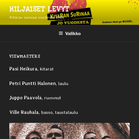
Siirry
HILJAISET LEVYT
sisältöön
Kitaran surinaa vuodesta 1986
Valikko
VIEWMASTERS
Pasi Heikura
, kitarat
Petri Puntti Halonen
, laulu
Juppo Paavola
, rummut
Ville Rauhala
, basso, taustalaulu