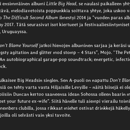
tyi ensimmäinen albumi
Little Big Head
, se naulasi paikalleen yht
tävä, melodiavetoista poppunkkia soittava yhtye, joka uskoo 
o
The Difficult Second Album
ilmestyi 2014 ja ”vuoden paras alb
ay
2017. Tätä seurasivat isot kiertueet ja festivaaliesiintymise
, Uruguayssa.
on’t Blame Yourself
jatkoi hienojen albuminen sarjaa ja keräsi 
gsty agitation and glitter mod stomp – 4 Stars”, Mojo. “The Pe
An autobiographical garage-pop soundtrack; energetic, infect
ock.
julkaisee Big Headsin singlen. Sen A-puoli on napattu
Don’t Bla
siä on tehty varta vasta Hiljaisille Levyille – näitä biisejä ei ol
biisiin Duncan kertoo saaneensa idean Sohossa olleen baarin m
et your future ex-wife”. Siitä hänelle tuli aiempi vierailu toim
members clubilla, jossa rikkaat miehet ostivat drinkkejä häkelly
 joilla oli selvästi vain yksi tavoite.