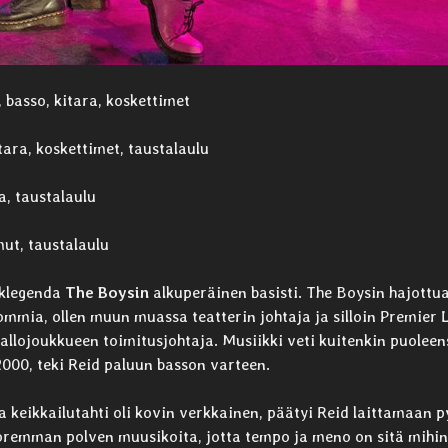
, basso, kitara, koskettimet
tara, koskettimet, taustalaulu
a, taustalaulu
ut, taustalaulu
nklegenda
The Boysin
alkuperäinen basisti. The Boysin hajottua
hommia, ollen muun muassa teatterin johtaja ja silloin Premier 
allojoukkueen toimitusjohtaja. Musiikki veti kuitenkin puoleen
000, teki Reid paluun basson varteen.
a keikkailutahti oli kovin verkkainen, päätyi Reid laittamaan 
remman polven muusikoita, jotta tempo ja meno on sitä mihin