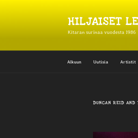
Siirry
sisältöön
HILJAISET L
Kitaran surinaa vuodesta 1986
Alkuun
Uutisia
Artistit
DUNCAN REID AND 