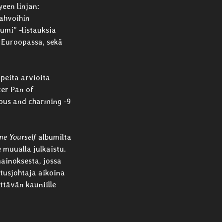
yeen linjan:
vahvoihin
umi” -listauksia
t Euroopassa, sekä
upeita arvioita
ter Pan of
ious and charming -9
me Yourself
albumilta
e muualla julkaistu.
ainoksesta, jossa
itusjohtaja aikoina
ttävän kauniille