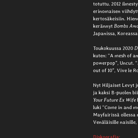
totuttu. 2012 ilmes
erinomaisen viihdyt
kertosäkeisiin. Hien
kerännyt
Bombs Aw
Japanissa, Koreassa
Toukokuussa 2020
D
kuten: “A mesh of an
powerpop”, Uncut. “
out of 10”, Vive le R
Nyt Hiljaiset Levyt 
ja kaksi B-puolen bii
Your Future Ex Wife
luki “Come in and me
Mayfairissä ollessa 
Venäläisille naisille,
Diskografia: