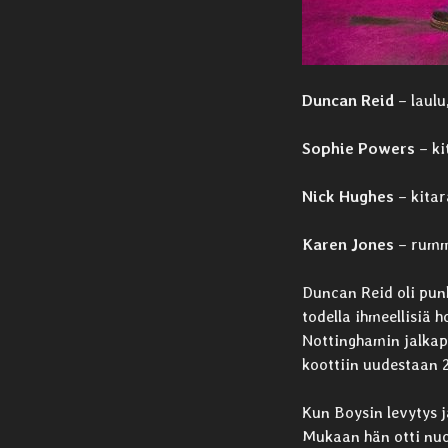
Duncan Reid
– laulu
Sophie Powers
– ki
Nick Hughes
– kitar
Karen Jones
– rumm
Duncan Reid oli pu
todella ihmeellisiä 
Nottinghamin jalkap
koottiin uudestaan 2
Kun Boysin levytys j
Mukaan hän otti nuo