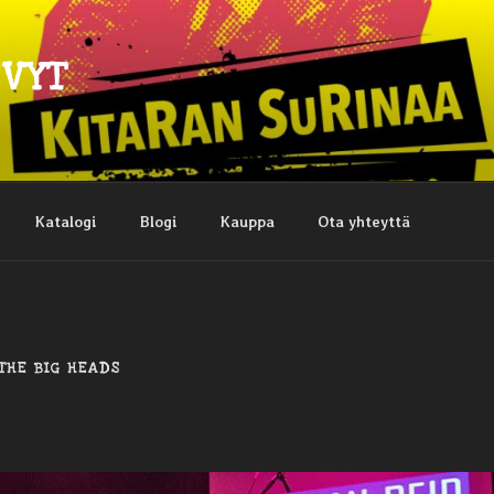
EVYT
Katalogi
Blogi
Kauppa
Ota yhteyttä
THE BIG HEADS